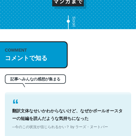
Scroll
これは名文。彼はとてもクレバーなんだろうなと凄く思
COMMENT
う。英語少しでも読める人は原文もお勧め。自分はこの流
コメントで知る
れ好き。Let’s Fucking Go. Then Covid hit. Shit.
─今のこの状況が信じられるかい？ by ラーズ・ヌートバー
記事へみんなの感想が集まる
翻訳文体なせいかわからないけど、なぜかポールオースタ
ーの短編を読んだような気持ちになった
─今のこの状況が信じられるかい？ by ラーズ・ヌートバー