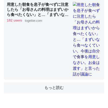
用意した朝食を息子が食べずに注意
したら「お母さんの料理はまずいか
ちょうど同じ理由でEcho Show 8を設定中でした。Prime
ら食べたくない」と…「まずいなら
とかSpotifyを支払う孝行もできる。一生で親と会える残
食べなくていい。今後は自分で食事
182 users
togetter.com
り時間を日数にすると1週間とかの人が多いそうだけど、
を用意しなさい。お金は渡す」と言
った話が議論に
それを実質100倍以上に伸ばす効果があるはず……
─たまにLINEするくらいだった遠方の父67歳と僕。ITツール導入で
コミュニケーションが劇的に変化した｜tayorini by LIFULL介護
私も3年前ぐらいに祖母の家に設置した。ポケットWifiみ
たいなのでネット環境作ったけどAlexaしか使わないので
回線代ほとんどかからないですよ。参考：
もっと読む
https://toyoshi.hatenablog.com/entry/2019/05/15/1805
34
─たまにLINEするくらいだった遠方の父67歳と僕。ITツール導入で
コミュニケーションが劇的に変化した｜tayorini by LIFULL介護