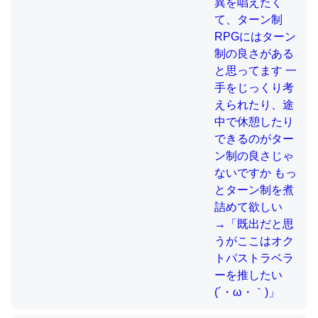
制の良さじゃないですか もっとター
ン制を煮詰めて欲しい→「既出だと
これを元に考えるとカルシウムを大量に使う脊椎動物と貝
思うがここはオクトパストラベラー
類は苦労してるんだな…。腹足類だと殻を無くしてナメク
を推したい(´・ω・｀)」
ジになったり努力してるし。
─ニュース :: 【研究発表】昆虫学の大問題＝「昆虫はなぜ海にいな
いのか」に関する新仮説
ウチもEchoを実家に置いて４年。でたまに覗いてる。ぼ
ちぼちRingも置こうかと画策中。あと、Googleマップで
位置情報を共有してる。電池残量や充電中かが分かるので
これ見て生きてるなって分かる。
─たまにLINEするくらいだった遠方の父67歳と僕。ITツール導入で
コミュニケーションが劇的に変化した｜tayorini by LIFULL介護