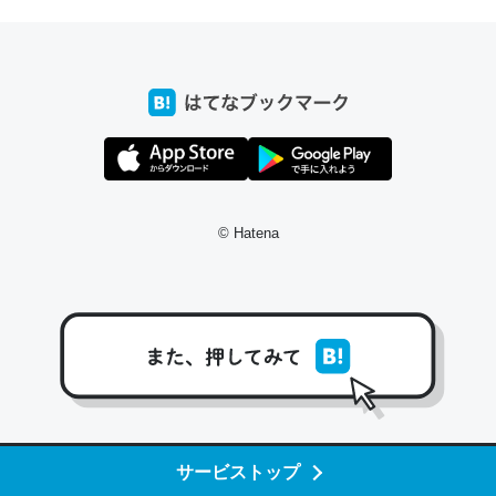
これ作ろう。/早速夕食に作った！本当にスナップえんどう
が止まらなくなった…！生のにんにくが結構効いてるの
で、気になる場合はにんにくだけ加熱してから加えたりガ
ーリックパウダーで代用してもいいかも。
© Hatena
─野菜が止まらなくなる南フランス発祥の万能ソース「アイオリソ
ース」の作り方をビストロ居酒屋のシェフに聞いてみた - メシ通 | ホ
ットペッパーグルメ
スペインにもアリオリソースがあり、それも美味しいんだ
けど、読み方が違うだけで同じものを指すのか、また違う
サービストップ
ソースなのか気になる