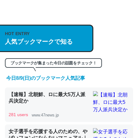
何気にChatGPTの仕組み、特に「トークン」について解
説してる記事が少ないので貴重な良記事。/続編来た
https://isobe324649.hatenablog.com/entry/2023/03/27
/064121
HOT ENTRY
─GPTの仕組みと限界についての考察（１） - conceptualization
人気ブックマークで知る
ブックマークが集まった今日の話題をチェック！
今日8/9(日)のブックマーク人気記事
これは良記事。32768トークンだと英語小説100ページ分
くらい。小説でいう「ずっと前の伏線」は回収されないけ
ど、短期記憶というには多い分量。進化すればするほど分
【速報】北朝鮮、ロに最大5万人派
兵決定か
かりやすく強くなりそう
─GPTの仕組みと限界についての考察（１） - conceptualization
281 users
www.47news.jp
女子選手を応援する人のための、や
ばいファンにならないマニュアル｜