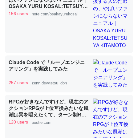
OSAKA YURU KOSAL:TETSUYA
昆虫ってカルシウム少ないのか。知らんかった。調べたら
KITAMOTO
156 users
note.com/osakayurukosal
コオロギのカルシウム分はエビの600分の1程度。
─ニュース :: 【研究発表】昆虫学の大問題＝「昆虫はなぜ海にいな
いのか」に関する新仮説
Claude Code で「ループエンジニ
アリング」を実践してみた
論文では「淡水はカルシウムも酸素も不足してて両方に不
利だから両方が拮抗してるのでは」とあって面白い。海に
257 users
zenn.dev/tetsu_don
いる鋏角類（カブトガニ・ウミグモ）はカルシウムを使わ
ずキチンを強化してる筈だが、酵素が違うのか？
RPGが好きなんですけど、現在のア
─ニュース :: 【研究発表】昆虫学の大問題＝「昆虫はなぜ海にいな
クションRPGが上位互換みたいな風
いのか」に関する新仮説
潮は異を唱えたくて、ターン制RPG
にはターン制の良さがあると思って
120 users
posfie.com
ます 一手をじっくり考えられたり、
途中で休憩したりできるのがターン