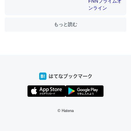
もっと読む
ちょうど同じ理由でEcho Show 8を設定中でした。Prime
とかSpotifyを支払う孝行もできる。一生で親と会える残
り時間を日数にすると1週間とかの人が多いそうだけど、
それを実質100倍以上に伸ばす効果があるはず……
─たまにLINEするくらいだった遠方の父67歳と僕。ITツール導入で
コミュニケーションが劇的に変化した｜tayorini by LIFULL介護
私も3年前ぐらいに祖母の家に設置した。ポケットWifiみ
たいなのでネット環境作ったけどAlexaしか使わないので
© Hatena
回線代ほとんどかからないですよ。参考：
https://toyoshi.hatenablog.com/entry/2019/05/15/1805
34