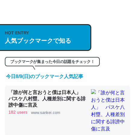
何気にChatGPTの仕組み、特に「トークン」について解
説してる記事が少ないので貴重な良記事。/続編来た
HOT ENTRY
https://isobe324649.hatenablog.com/entry/2023/03/27
人気ブックマークで知る
/064121
─GPTの仕組みと限界についての考察（１） - conceptualization
ブックマークが集まった今日の話題をチェック！
今日8/9(日)のブックマーク人気記事
これは良記事。32768トークンだと英語小説100ページ分
「誰が何と言おうと僕は日本人」
くらい。小説でいう「ずっと前の伏線」は回収されないけ
バスケ八村塁、人種差別に関する誹
ど、短期記憶というには多い分量。進化すればするほど分
謗中傷に言及
かりやすく強くなりそう
182 users
www.sankei.com
─GPTの仕組みと限界についての考察（１） - conceptualization