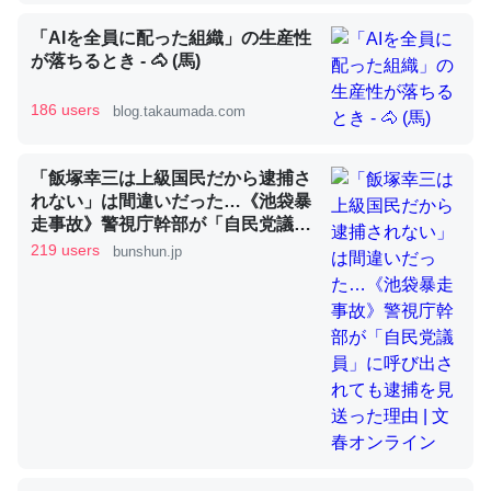
「AIを全員に配った組織」の生産性
が落ちるとき - 🐴 (馬)
昆虫ってカルシウム少ないのか。知らんかった。調べたら
コオロギのカルシウム分はエビの600分の1程度。
186 users
blog.takaumada.com
─ニュース :: 【研究発表】昆虫学の大問題＝「昆虫はなぜ海にいな
いのか」に関する新仮説
「飯塚幸三は上級国民だから逮捕さ
れない」は間違いだった…《池袋暴
走事故》警視庁幹部が「自民党議
員」に呼び出されても逮捕を見送っ
219 users
bunshun.jp
た理由 | 文春オンライン
論文では「淡水はカルシウムも酸素も不足してて両方に不
利だから両方が拮抗してるのでは」とあって面白い。海に
いる鋏角類（カブトガニ・ウミグモ）はカルシウムを使わ
ずキチンを強化してる筈だが、酵素が違うのか？
─ニュース :: 【研究発表】昆虫学の大問題＝「昆虫はなぜ海にいな
いのか」に関する新仮説