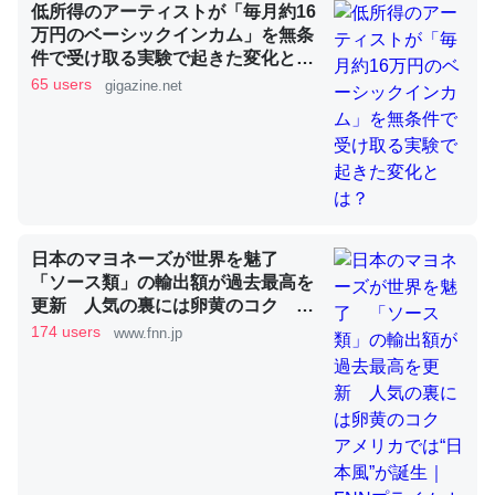
低所得のアーティストが「毎月約16
万円のベーシックインカム」を無条
件で受け取る実験で起きた変化と
これを元に考えるとカルシウムを大量に使う脊椎動物と貝
は？
65 users
gigazine.net
類は苦労してるんだな…。腹足類だと殻を無くしてナメク
ジになったり努力してるし。
─ニュース :: 【研究発表】昆虫学の大問題＝「昆虫はなぜ海にいな
いのか」に関する新仮説
日本のマヨネーズが世界を魅了
「ソース類」の輸出額が過去最高を
更新 人気の裏には卵黄のコク ア
ウチもEchoを実家に置いて４年。でたまに覗いてる。ぼ
メリカでは“日本風”が誕生｜FNNプ
174 users
www.fnn.jp
ちぼちRingも置こうかと画策中。あと、Googleマップで
ライムオンライン
位置情報を共有してる。電池残量や充電中かが分かるので
これ見て生きてるなって分かる。
─たまにLINEするくらいだった遠方の父67歳と僕。ITツール導入で
コミュニケーションが劇的に変化した｜tayorini by LIFULL介護