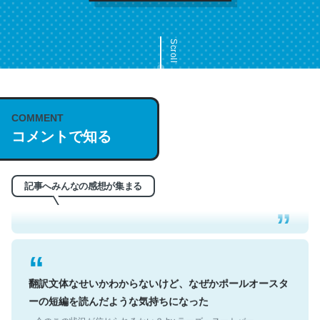
Scroll
COMMENT
これは名文。彼はとてもクレバーなんだろうなと凄く思
コメントで知る
う。英語少しでも読める人は原文もお勧め。自分はこの流
れ好き。Let’s Fucking Go. Then Covid hit. Shit.
─今のこの状況が信じられるかい？ by ラーズ・ヌートバー
記事へみんなの感想が集まる
翻訳文体なせいかわからないけど、なぜかポールオースタ
ーの短編を読んだような気持ちになった
─今のこの状況が信じられるかい？ by ラーズ・ヌートバー