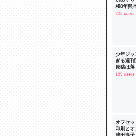
─ニュース
和8年熊
223 users
論文では
は」とあ
少年ジャ
チンを強
ぎる週刊
─ニュース
原稿は落
189 users
これを元
類だと殻
─ニュース
オフセッ
印刷とオ
津田淳子