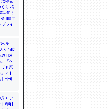
てるので
使わずキ
…。腹足