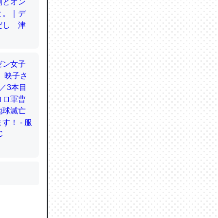
かと画策
るのでこ
的に変化し
う孝行もで
ど、それ
的に変化し