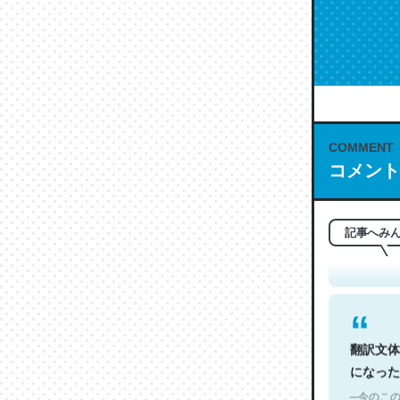
COMMENT
これは名
コメント
もお勧め。自
─今のこの
記事へみ
翻訳文体
になった
─今のこの