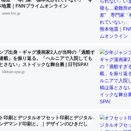
 :: 【研究発表】昆虫学の大問題＝「昆虫はなぜ海にいないのか」に関する新仮説
本地震｜FNNプライムオンライン
www.fnn.jp
「淡水はカルシウムも酸素も不足してて両方に不利だから両方が拮抗し
って面白い。海にいる鋏角類（カブトガニ・ウミグモ）はカルシウムを
ンプ出身・ギャグ漫画家2人が当時の「過酷す
化してる筈だが、酵素が違うのか？
連載」を振り返る。「ヘルニアで入院しても
 :: 【研究発表】昆虫学の大問題＝「昆虫はなぜ海にいないのか」に関する新仮説
とさない」ストイックな舞台裏 | 日刊SPA!
nikkan-spa.jp
に考えるとカルシウムを大量に使う脊椎動物と貝類は苦労してるんだな
を無くしてナメクジになったり努力してるし。
 :: 【研究発表】昆虫学の大問題＝「昆虫はなぜ海にいないのか」に関する新仮説
ト印刷とデジタルオフセット印刷とデジタル
ンデマンド印刷と。｜デザインのひきだし