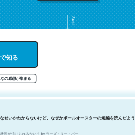
Scroll
文。彼はとてもクレバーなんだろうなと凄く思う。英語少しでも読める
で知る
分はこの流れ好き。Let’s Fucking Go. Then Covid hit. Shit.
状況が信じられるかい？ by ラーズ・ヌートバー
んなの感想が集まる
なせいかわからないけど、なぜかポールオースターの短編を読んだよう
状況が信じられるかい？ by ラーズ・ヌートバー