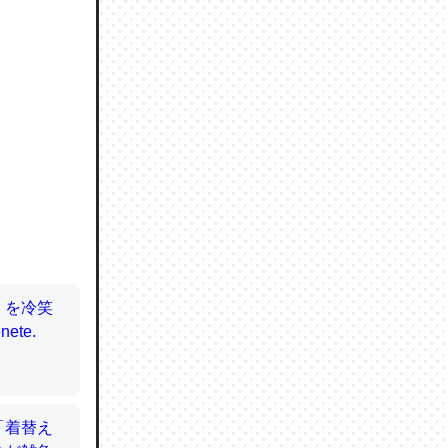
ので貴重
064121
ずっと前
ど分かり
分はエビ