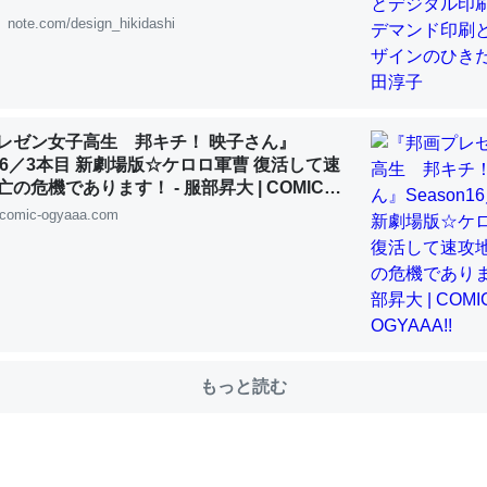
note.com/design_hikidashi
choを実家に置いて４年。でたまに覗いてる。ぼちぼちRingも置こう
、Googleマップで位置情報を共有してる。電池残量や充電中かが分か
きてるなって分かる。
レゼン女子高生 邦キチ！ 映子さん』
n16／3本目 新劇場版☆ケロロ軍曹 復活して速
INEするくらいだった遠方の父67歳と僕。ITツール導入でコミュニケーションが劇
ni by LIFULL介護
の危機であります！ - 服部昇大 | COMIC
!!
comic-ogyaaa.com
じ理由でEcho Show 8を設定中でした。PrimeとかSpotifyを支払
生で親と会える残り時間を日数にすると1週間とかの人が多いそうだけ
00倍以上に伸ばす効果があるはず……
もっと読む
INEするくらいだった遠方の父67歳と僕。ITツール導入でコミュニケーションが劇
ni by LIFULL介護