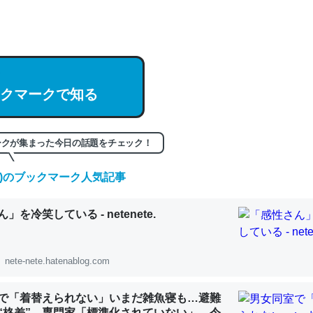
hatGPTの仕組み、特に「トークン」について解説してる記事が少ない
編来た https://isobe324649.hatenablog.com/entry/2023/03/27/
組みと限界についての考察（１） - conceptualization
クマークで知る
記事。32768トークンだと英語小説100ページ分くらい。小説でいう「
ークが集まった今日の話題をチェック！
は回収されないけど、短期記憶というには多い分量。進化すればするほ
くなりそう
(金)のブックマーク人気記事
組みと限界についての考察（１） - conceptualization
」を冷笑している - netenete.
nete-nete.hatenablog.com
カルシウム少ないのか。知らんかった。調べたらコオロギのカルシウム
分の1程度。
で「着替えられない」いまだ雑魚寝も…避難
“格差” 専門家「標準化されていない」 令