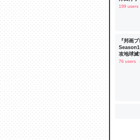
199 users
ウチもE
中。あと
れ見て生
『邦画プ
Seaso
─たまにL
た｜tayori
攻地球滅亡
OGYAAA
76 users
ちょうど同
きる。一
を実質1
─たまにL
た｜tayori