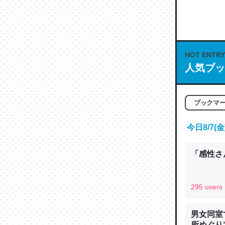
何気にC
な良記事。/続
─GPTの仕
HOT ENTRY
人気ブッ
これは良
ブックマ
の伏線」
やすく強
今日8/7
─GPTの仕
「感性さん
295 users
昆虫って
の600
男女同室
所めぐり