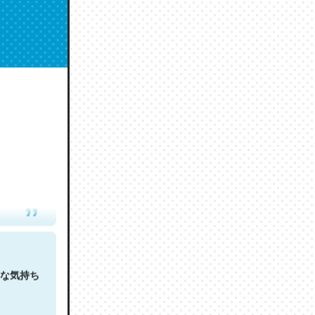
人は原文
な気持ち