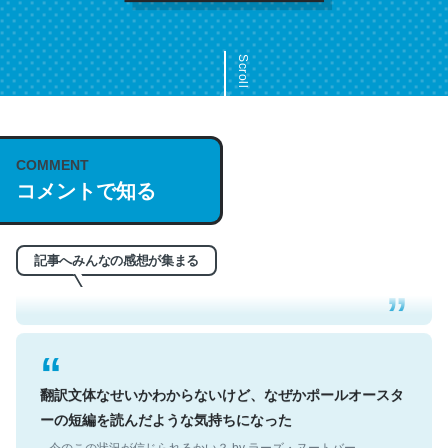
Scroll
COMMENT
これは名文。彼はとてもクレバーなんだろうなと凄く思
コメントで知る
う。英語少しでも読める人は原文もお勧め。自分はこの流
れ好き。Let’s Fucking Go. Then Covid hit. Shit.
─今のこの状況が信じられるかい？ by ラーズ・ヌートバー
記事へみんなの感想が集まる
翻訳文体なせいかわからないけど、なぜかポールオースタ
ーの短編を読んだような気持ちになった
─今のこの状況が信じられるかい？ by ラーズ・ヌートバー