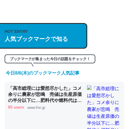
何気にChatGPTの仕組み、特に「トークン」について解
説してる記事が少ないので貴重な良記事。/続編来た
https://isobe324649.hatenablog.com/entry/2023/03/27
HOT ENTRY
/064121
人気ブックマークで知る
─GPTの仕組みと限界についての考察（１） - conceptualization
ブックマークが集まった今日の話題をチェック！
今日8/6(木)のブックマーク人気記事
これは良記事。32768トークンだと英語小説100ページ分
「高市総理には愛想尽かした」コメ
くらい。小説でいう「ずっと前の伏線」は回収されないけ
余りに農家が悲鳴 売値は生産原価
ど、短期記憶というには多い分量。進化すればするほど分
の半分以下に…肥料代や燃料代は高
かりやすく強くなりそう
騰「今年でやめる」農家も｜FNNプ
85 users
www.fnn.jp
ライムオンライン
─GPTの仕組みと限界についての考察（１） - conceptualization