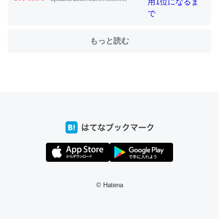
もっと読む
ちょうど同じ理由でEcho Show 8を設定中でした。Prime
とかSpotifyを支払う孝行もできる。一生で親と会える残
り時間を日数にすると1週間とかの人が多いそうだけど、
それを実質100倍以上に伸ばす効果があるはず……
─たまにLINEするくらいだった遠方の父67歳と僕。ITツール導入で
コミュニケーションが劇的に変化した｜tayorini by LIFULL介護
私も3年前ぐらいに祖母の家に設置した。ポケットWifiみ
たいなのでネット環境作ったけどAlexaしか使わないので
© Hatena
回線代ほとんどかからないですよ。参考：
https://toyoshi.hatenablog.com/entry/2019/05/15/1805
34