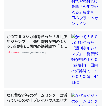
昆虫ってカルシウム少ないのか。知らんかった。調べたら
コオロギのカルシウム分はエビの600分の1程度。
─ニュース :: 【研究発表】昆虫学の大問題＝「昆虫はなぜ海にいな
いのか」に関する新仮説
かつて６５０万部を誇った「週刊少
年ジャンプ」、発行部数が初の１０
０万部割れ…国内の紙雑誌で「１０
０万部超」ゼロに
61 users
www.yomiuri.co.jp
論文では「淡水はカルシウムも酸素も不足してて両方に不
利だから両方が拮抗してるのでは」とあって面白い。海に
いる鋏角類（カブトガニ・ウミグモ）はカルシウムを使わ
ずキチンを強化してる筈だが、酵素が違うのか？
─ニュース :: 【研究発表】昆虫学の大問題＝「昆虫はなぜ海にいな
いのか」に関する新仮説
なぜ昔ながらのゲームセンターは減
っているのか｜プレイハウスエリナ