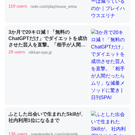
119 users
note.com/playhouse_erina
これを元に考えるとカルシウムを大量に使う脊椎動物と貝
類は苦労してるんだな…。腹足類だと殻を無くしてナメク
3か月で20キロ減！「無料の
ジになったり努力してるし。
ChatGPTだけ」でダイエットを成功
─ニュース :: 【研究発表】昆虫学の大問題＝「昆虫はなぜ海にいな
させた芸人を直撃。「相手が人間だ
いのか」に関する新仮説
ったらムリ」な減量メソッドに驚き
28 users
nikkan-spa.jp
| 日刊SPA!
ウチもEchoを実家に置いて４年。でたまに覗いてる。ぼ
ちぼちRingも置こうかと画策中。あと、Googleマップで
位置情報を共有してる。電池残量や充電中かが分かるので
これ見て生きてるなって分かる。
ふとした出会いで生まれたSkillが、
─たまにLINEするくらいだった遠方の父67歳と僕。ITツール導入で
社内利用1位になるまで
コミュニケーションが劇的に変化した｜tayorini by LIFULL介護
136 users
speakerdeck.com/mikimhk