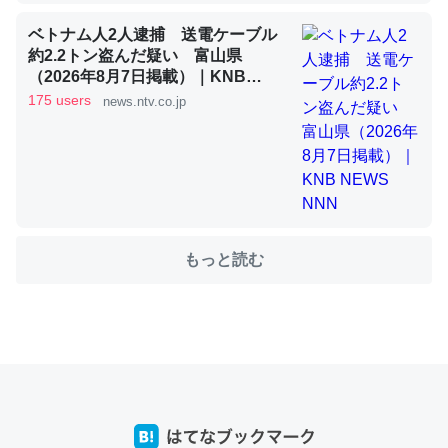
ベトナム人2人逮捕 送電ケーブル
約2.2トン盗んだ疑い 富山県
これを元に考えるとカルシウムを大量に使う脊椎動物と貝
（2026年8月7日掲載）｜KNB
類は苦労してるんだな…。腹足類だと殻を無くしてナメク
NEWS NNN
175 users
news.ntv.co.jp
ジになったり努力してるし。
─ニュース :: 【研究発表】昆虫学の大問題＝「昆虫はなぜ海にいな
いのか」に関する新仮説
もっと読む
ウチもEchoを実家に置いて４年。でたまに覗いてる。ぼ
ちぼちRingも置こうかと画策中。あと、Googleマップで
位置情報を共有してる。電池残量や充電中かが分かるので
これ見て生きてるなって分かる。
─たまにLINEするくらいだった遠方の父67歳と僕。ITツール導入で
コミュニケーションが劇的に変化した｜tayorini by LIFULL介護