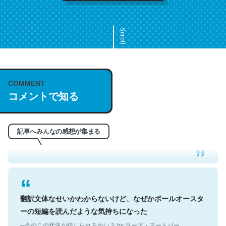
Scroll
COMMENT
これは名文。彼はとてもクレバーなんだろうなと凄く思
コメントで知る
う。英語少しでも読める人は原文もお勧め。自分はこの流
れ好き。Let’s Fucking Go. Then Covid hit. Shit.
─今のこの状況が信じられるかい？ by ラーズ・ヌートバー
記事へみんなの感想が集まる
翻訳文体なせいかわからないけど、なぜかポールオースタ
ーの短編を読んだような気持ちになった
─今のこの状況が信じられるかい？ by ラーズ・ヌートバー