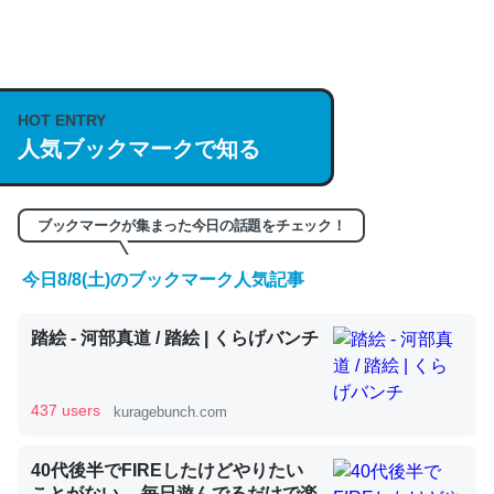
何気にChatGPTの仕組み、特に「トークン」について解
説してる記事が少ないので貴重な良記事。/続編来た
https://isobe324649.hatenablog.com/entry/2023/03/27
HOT ENTRY
/064121
人気ブックマークで知る
─GPTの仕組みと限界についての考察（１） - conceptualization
ブックマークが集まった今日の話題をチェック！
今日8/8(土)のブックマーク人気記事
これは良記事。32768トークンだと英語小説100ページ分
踏絵 - 河部真道 / 踏絵 | くらげバンチ
くらい。小説でいう「ずっと前の伏線」は回収されないけ
ど、短期記憶というには多い分量。進化すればするほど分
かりやすく強くなりそう
437 users
kuragebunch.com
─GPTの仕組みと限界についての考察（１） - conceptualization
40代後半でFIREしたけどやりたい
ことがない。 毎日遊んでるだけで楽