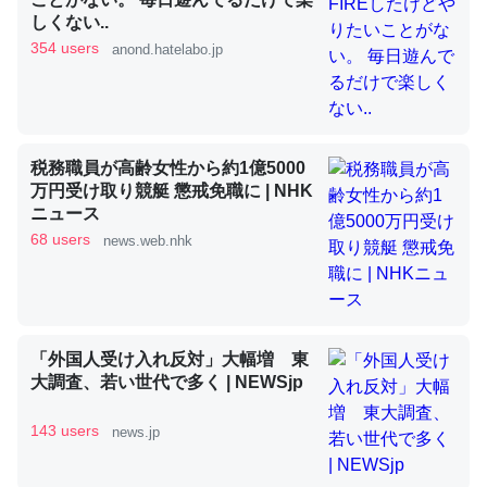
しくない..
354 users
anond.hatelabo.jp
昆虫ってカルシウム少ないのか。知らんかった。調べたら
コオロギのカルシウム分はエビの600分の1程度。
─ニュース :: 【研究発表】昆虫学の大問題＝「昆虫はなぜ海にいな
いのか」に関する新仮説
税務職員が高齢女性から約1億5000
万円受け取り競艇 懲戒免職に | NHK
ニュース
68 users
news.web.nhk
論文では「淡水はカルシウムも酸素も不足してて両方に不
利だから両方が拮抗してるのでは」とあって面白い。海に
いる鋏角類（カブトガニ・ウミグモ）はカルシウムを使わ
「外国人受け入れ反対」大幅増 東
ずキチンを強化してる筈だが、酵素が違うのか？
大調査、若い世代で多く | NEWSjp
─ニュース :: 【研究発表】昆虫学の大問題＝「昆虫はなぜ海にいな
いのか」に関する新仮説
143 users
news.jp