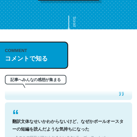
Scroll
COMMENT
これは名文。彼はとてもクレバーなんだろうなと凄く思
コメントで知る
う。英語少しでも読める人は原文もお勧め。自分はこの流
れ好き。Let’s Fucking Go. Then Covid hit. Shit.
─今のこの状況が信じられるかい？ by ラーズ・ヌートバー
記事へみんなの感想が集まる
翻訳文体なせいかわからないけど、なぜかポールオースタ
ーの短編を読んだような気持ちになった
─今のこの状況が信じられるかい？ by ラーズ・ヌートバー