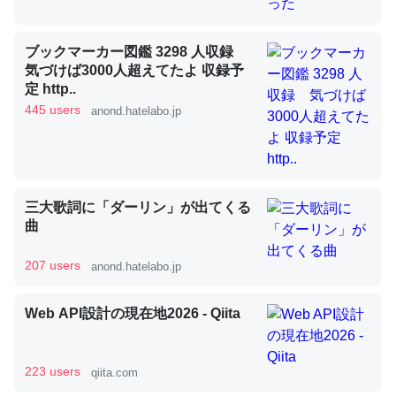
ブックマーカー図鑑 3298 人収録
昆虫ってカルシウム少ないのか。知らんかった。調べたら
気づけば3000人超えてたよ 収録予
コオロギのカルシウム分はエビの600分の1程度。
定 http..
445 users
anond.hatelabo.jp
─ニュース :: 【研究発表】昆虫学の大問題＝「昆虫はなぜ海にいな
いのか」に関する新仮説
三大歌詞に「ダーリン」が出てくる
曲
論文では「淡水はカルシウムも酸素も不足してて両方に不
利だから両方が拮抗してるのでは」とあって面白い。海に
207 users
anond.hatelabo.jp
いる鋏角類（カブトガニ・ウミグモ）はカルシウムを使わ
ずキチンを強化してる筈だが、酵素が違うのか？
Web API設計の現在地2026 - Qiita
─ニュース :: 【研究発表】昆虫学の大問題＝「昆虫はなぜ海にいな
いのか」に関する新仮説
223 users
qiita.com