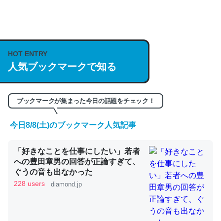
何気にChatGPTの仕組み、特に「トークン」について解
説してる記事が少ないので貴重な良記事。/続編来た
HOT ENTRY
https://isobe324649.hatenablog.com/entry/2023/03/27
人気ブックマークで知る
/064121
─GPTの仕組みと限界についての考察（１） - conceptualization
ブックマークが集まった今日の話題をチェック！
今日8/8(土)のブックマーク人気記事
これは良記事。32768トークンだと英語小説100ページ分
「好きなことを仕事にしたい」若者
くらい。小説でいう「ずっと前の伏線」は回収されないけ
への豊田章男の回答が正論すぎて、
ど、短期記憶というには多い分量。進化すればするほど分
ぐうの音も出なかった
かりやすく強くなりそう
228 users
diamond.jp
─GPTの仕組みと限界についての考察（１） - conceptualization