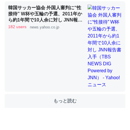
韓国サッカー協会 外国人審判に“性
接待” W杯や五輪の予選、2011年か
これを元に考えるとカルシウムを大量に使う脊椎動物と貝
ら約1年間で10人余に対し JNN報告
書入手（TBS NEWS DIG Powered
182 users
類は苦労してるんだな…。腹足類だと殻を無くしてナメク
news.yahoo.co.jp
by JNN） - Yahoo!ニュース
ジになったり努力してるし。
─ニュース :: 【研究発表】昆虫学の大問題＝「昆虫はなぜ海にいな
いのか」に関する新仮説
ウチもEchoを実家に置いて４年。でたまに覗いてる。ぼ
ちぼちRingも置こうかと画策中。あと、Googleマップで
位置情報を共有してる。電池残量や充電中かが分かるので
もっと読む
これ見て生きてるなって分かる。
─たまにLINEするくらいだった遠方の父67歳と僕。ITツール導入で
コミュニケーションが劇的に変化した｜tayorini by LIFULL介護