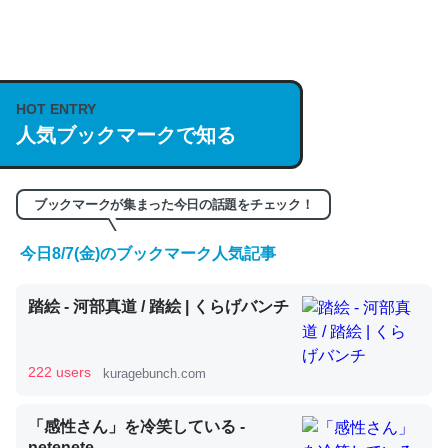
何気にChatGPTの仕組み、特に「トークン」について解
説してる記事が少ないので貴重な良記事。/続編来た
https://isobe324649.hatenablog.com/entry/2023/03/27
HOT ENTRY
/064121
人気ブックマークで知る
─GPTの仕組みと限界についての考察（１） - conceptualization
ブックマークが集まった今日の話題をチェック！
今日8/7(金)のブックマーク人気記事
これは良記事。32768トークンだと英語小説100ページ分
踏絵 - 河部真道 / 踏絵 | くらげバンチ
くらい。小説でいう「ずっと前の伏線」は回収されないけ
ど、短期記憶というには多い分量。進化すればするほど分
かりやすく強くなりそう
222 users
kuragebunch.com
─GPTの仕組みと限界についての考察（１） - conceptualization
「感性さん」を冷笑している -
netenete.