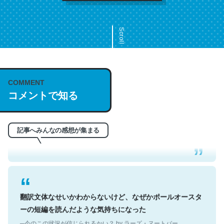
Scroll
COMMENT
これは名文。彼はとてもクレバーなんだろうなと凄く思
コメントで知る
う。英語少しでも読める人は原文もお勧め。自分はこの流
れ好き。Let’s Fucking Go. Then Covid hit. Shit.
─今のこの状況が信じられるかい？ by ラーズ・ヌートバー
記事へみんなの感想が集まる
翻訳文体なせいかわからないけど、なぜかポールオースタ
ーの短編を読んだような気持ちになった
─今のこの状況が信じられるかい？ by ラーズ・ヌートバー