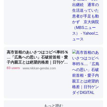
これを元に考えるとカルシウムを大量に使う脊椎動物と貝
類は苦労してるんだな…。腹足類だと殻を無くしてナメク
ジになったり努力してるし。
─ニュース :: 【研究発表】昆虫学の大問題＝「昆虫はなぜ海にいな
いのか」に関する新仮説
高市首相のあいさつはコピペ率85％
…「広島への思い」石破前首相・愛
子内親王とは絶望的格差｜日刊ゲン
ダイDIGITAL
83 users
ウチもEchoを実家に置いて４年。でたまに覗いてる。ぼ
www.nikkan-gendai.com
ちぼちRingも置こうかと画策中。あと、Googleマップで
位置情報を共有してる。電池残量や充電中かが分かるので
これ見て生きてるなって分かる。
─たまにLINEするくらいだった遠方の父67歳と僕。ITツール導入で
コミュニケーションが劇的に変化した｜tayorini by LIFULL介護
もっと読む