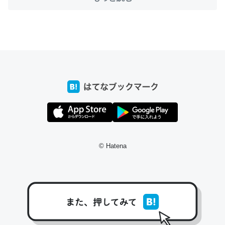
ちょうど同じ理由でEcho Show 8を設定中でした。Prime
とかSpotifyを支払う孝行もできる。一生で親と会える残
り時間を日数にすると1週間とかの人が多いそうだけど、
それを実質100倍以上に伸ばす効果があるはず……
─たまにLINEするくらいだった遠方の父67歳と僕。ITツール導入で
コミュニケーションが劇的に変化した｜tayorini by LIFULL介護
© Hatena
私も3年前ぐらいに祖母の家に設置した。ポケットWifiみ
たいなのでネット環境作ったけどAlexaしか使わないので
回線代ほとんどかからないですよ。参考：
https://toyoshi.hatenablog.com/entry/2019/05/15/1805
34