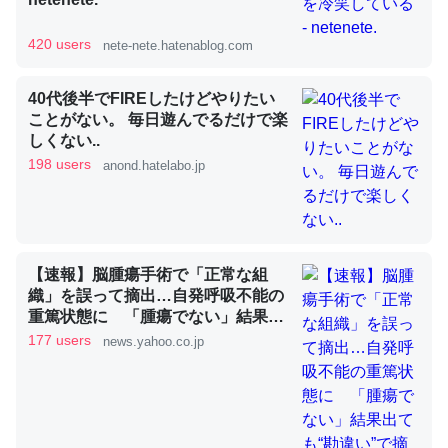
420 users
nete-nete.hatenablog.com
昆虫ってカルシウム少ないのか。知らんかった。調べたら
コオロギのカルシウム分はエビの600分の1程度。
40代後半でFIREしたけどやりたい
ことがない。 毎日遊んでるだけで楽
─ニュース :: 【研究発表】昆虫学の大問題＝「昆虫はなぜ海にいな
いのか」に関する新仮説
しくない..
198 users
anond.hatelabo.jp
論文では「淡水はカルシウムも酸素も不足してて両方に不
【速報】脳腫瘍手術で「正常な組
利だから両方が拮抗してるのでは」とあって面白い。海に
織」を誤って摘出…自発呼吸不能の
いる鋏角類（カブトガニ・ウミグモ）はカルシウムを使わ
重篤状態に 「腫瘍でない」結果出
ても“勘違い”で摘出継続 通常の生
177 users
ずキチンを強化してる筈だが、酵素が違うのか？
news.yahoo.co.jp
活送っていた患者が手足も動かず
─ニュース :: 【研究発表】昆虫学の大問題＝「昆虫はなぜ海にいな
京大病院（MBSニュース） -
いのか」に関する新仮説
Yahoo!ニュース