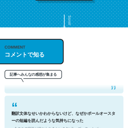
Scroll
COMMENT
これは名文。彼はとてもクレバーなんだろうなと凄く思
コメントで知る
う。英語少しでも読める人は原文もお勧め。自分はこの流
れ好き。Let’s Fucking Go. Then Covid hit. Shit.
─今のこの状況が信じられるかい？ by ラーズ・ヌートバー
記事へみんなの感想が集まる
翻訳文体なせいかわからないけど、なぜかポールオースタ
ーの短編を読んだような気持ちになった
─今のこの状況が信じられるかい？ by ラーズ・ヌートバー