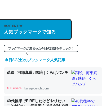
何気にChatGPTの仕組み、特に「トークン」について解
説してる記事が少ないので貴重な良記事。/続編来た
HOT ENTRY
https://isobe324649.hatenablog.com/entry/2023/03/27
人気ブックマークで知る
/064121
─GPTの仕組みと限界についての考察（１） - conceptualization
ブックマークが集まった今日の話題をチェック！
今日8/8(土)のブックマーク人気記事
これは良記事。32768トークンだと英語小説100ページ分
踏絵 - 河部真道 / 踏絵 | くらげバンチ
くらい。小説でいう「ずっと前の伏線」は回収されないけ
ど、短期記憶というには多い分量。進化すればするほど分
かりやすく強くなりそう
400 users
kuragebunch.com
─GPTの仕組みと限界についての考察（１） - conceptualization
40代後半でFIREしたけどやりたい
ことがない。 毎日遊んでるだけで楽