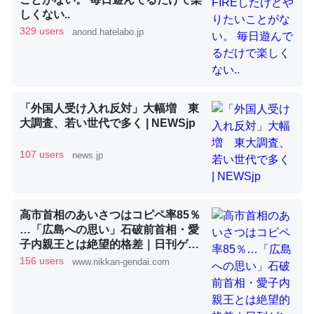
しくない..
329 users
anond.hatelabo.jp
昆虫ってカルシウム少ないのか。知らんかった。調べたら
コオロギのカルシウム分はエビの600分の1程度。
─ニュース :: 【研究発表】昆虫学の大問題＝「昆虫はなぜ海にいな
いのか」に関する新仮説
「外国人受け入れ反対」大幅増 東
大調査、若い世代で多く | NEWSjp
107 users
news.jp
論文では「淡水はカルシウムも酸素も不足してて両方に不
利だから両方が拮抗してるのでは」とあって面白い。海に
高市首相のあいさつはコピペ率85％
いる鋏角類（カブトガニ・ウミグモ）はカルシウムを使わ
…「広島への思い」石破前首相・愛
ずキチンを強化してる筈だが、酵素が違うのか？
子内親王とは絶望的格差｜日刊ゲン
ダイDIGITAL
156 users
www.nikkan-gendai.com
─ニュース :: 【研究発表】昆虫学の大問題＝「昆虫はなぜ海にいな
いのか」に関する新仮説