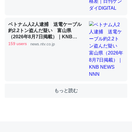
これを元に考えるとカルシウムを大量に使う脊椎動物と貝
ベトナム人2人逮捕 送電ケーブル
類は苦労してるんだな…。腹足類だと殻を無くしてナメク
約2.2トン盗んだ疑い 富山県
ジになったり努力してるし。
（2026年8月7日掲載）｜KNB
NEWS NNN
─ニュース :: 【研究発表】昆虫学の大問題＝「昆虫はなぜ海にいな
159 users
news.ntv.co.jp
いのか」に関する新仮説
ウチもEchoを実家に置いて４年。でたまに覗いてる。ぼ
もっと読む
ちぼちRingも置こうかと画策中。あと、Googleマップで
位置情報を共有してる。電池残量や充電中かが分かるので
これ見て生きてるなって分かる。
─たまにLINEするくらいだった遠方の父67歳と僕。ITツール導入で
コミュニケーションが劇的に変化した｜tayorini by LIFULL介護