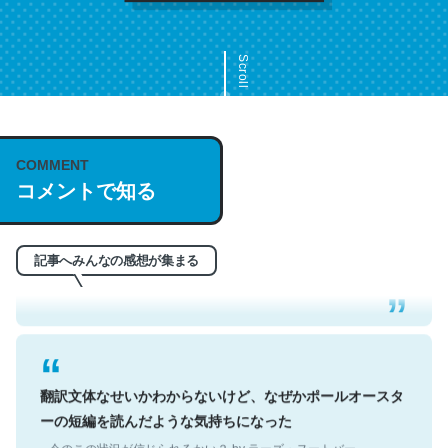
Scroll
COMMENT
これは名文。彼はとてもクレバーなんだろうなと凄く思
コメントで知る
う。英語少しでも読める人は原文もお勧め。自分はこの流
れ好き。Let’s Fucking Go. Then Covid hit. Shit.
─今のこの状況が信じられるかい？ by ラーズ・ヌートバー
記事へみんなの感想が集まる
翻訳文体なせいかわからないけど、なぜかポールオースタ
ーの短編を読んだような気持ちになった
─今のこの状況が信じられるかい？ by ラーズ・ヌートバー