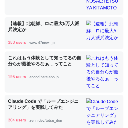
昆虫ってカルシウム少ないのか。知らんかった。調べたら
【速報】北朝鮮、ロに最大5万人派
コオロギのカルシウム分はエビの600分の1程度。
兵決定か
─ニュース :: 【研究発表】昆虫学の大問題＝「昆虫はなぜ海にいな
いのか」に関する新仮説
353 users
www.47news.jp
これはもう体験として知ってるの自
分らが最後やろなぁ…ってこと
195 users
論文では「淡水はカルシウムも酸素も不足してて両方に不
anond.hatelabo.jp
利だから両方が拮抗してるのでは」とあって面白い。海に
いる鋏角類（カブトガニ・ウミグモ）はカルシウムを使わ
ずキチンを強化してる筈だが、酵素が違うのか？
Claude Code で「ループエンジニ
─ニュース :: 【研究発表】昆虫学の大問題＝「昆虫はなぜ海にいな
アリング」を実践してみた
いのか」に関する新仮説
304 users
zenn.dev/tetsu_don