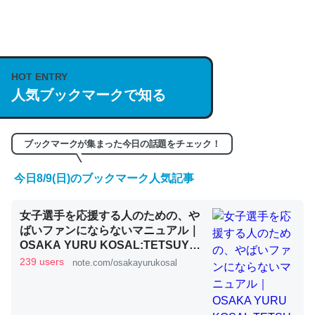
何気にChatGPTの仕組み、特に「トークン」について解
説してる記事が少ないので貴重な良記事。/続編来た
https://isobe324649.hatenablog.com/entry/2023/03/27
HOT ENTRY
人気ブックマークで知る
/064121
─GPTの仕組みと限界についての考察（１） - conceptualization
ブックマークが集まった今日の話題をチェック！
今日8/9(日)のブックマーク人気記事
これは良記事。32768トークンだと英語小説100ページ分
女子選手を応援する人のための、や
くらい。小説でいう「ずっと前の伏線」は回収されないけ
ばいファンにならないマニュアル｜
ど、短期記憶というには多い分量。進化すればするほど分
OSAKA YURU KOSAL:TETSUYA
かりやすく強くなりそう
KITAMOTO
239 users
note.com/osakayurukosal
─GPTの仕組みと限界についての考察（１） - conceptualization