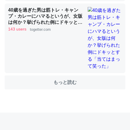
40歳を過ぎた男は筋トレ・キャン
プ・カレーにハマるというが、女版
これを元に考えるとカルシウムを大量に使う脊椎動物と貝
は何か？挙げられた例にドキッとす
類は苦労してるんだな…。腹足類だと殻を無くしてナメク
る「当てはまって笑った」
143 users
togetter.com
ジになったり努力してるし。
─ニュース :: 【研究発表】昆虫学の大問題＝「昆虫はなぜ海にいな
いのか」に関する新仮説
もっと読む
ウチもEchoを実家に置いて４年。でたまに覗いてる。ぼ
ちぼちRingも置こうかと画策中。あと、Googleマップで
位置情報を共有してる。電池残量や充電中かが分かるので
これ見て生きてるなって分かる。
─たまにLINEするくらいだった遠方の父67歳と僕。ITツール導入で
コミュニケーションが劇的に変化した｜tayorini by LIFULL介護