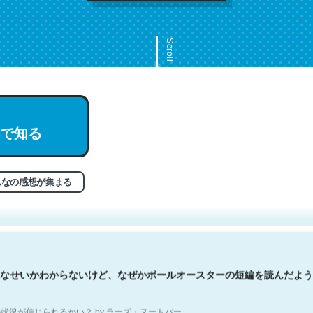
Scroll
文。彼はとてもクレバーなんだろうなと凄く思う。英語少しでも読める
で知る
分はこの流れ好き。Let’s Fucking Go. Then Covid hit. Shit.
状況が信じられるかい？ by ラーズ・ヌートバー
んなの感想が集まる
なせいかわからないけど、なぜかポールオースターの短編を読んだよう
状況が信じられるかい？ by ラーズ・ヌートバー