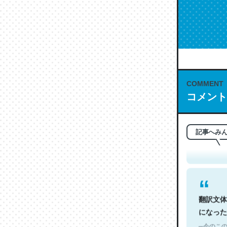
COMMENT
これは名
コメント
もお勧め。自
─今のこの
記事へみ
翻訳文体
になった
─今のこの