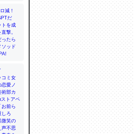
かと画策
るのでこ
的に変化し
う孝行もで
ど、それ
的に変化し