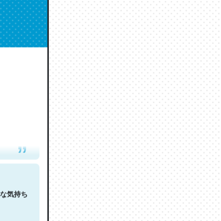
人は原文
な気持ち