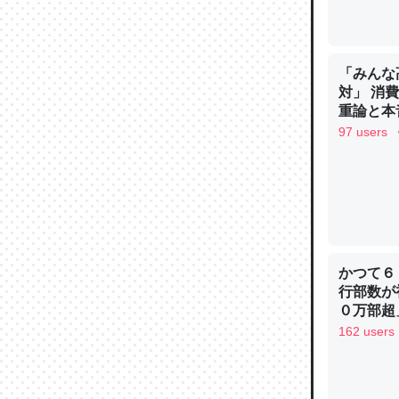
─ニュース
「みんな
対」 消
重論と本
論文では
イン
97 users
は」とあ
チンを強
─ニュース
かつて６
行部数が
これを元
０万部超
類だと殻
162 users
─ニュース