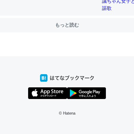
前ぐらいに祖母の家に設置した。ポケットWifiみたいなのでネット環境
もっと読む
xaしか使わないので回線代ほとんどかからないですよ。参考：
/toyoshi.hatenablog.com/entry/2019/05/15/180534
INEするくらいだった遠方の父67歳と僕。ITツール導入でコミュニケーションが劇
ni by LIFULL介護
う。/早速夕食に作った！本当にスナップえんどうが止まらなくなった
が結構効いてるので、気になる場合はにんにくだけ加熱してから加えた
ダーで代用してもいいかも。
止まらなくなる南フランス発祥の万能ソース「アイオリソース」の作り方をビストロ
© Hatena
いてみた - メシ通 | ホットペッパーグルメ