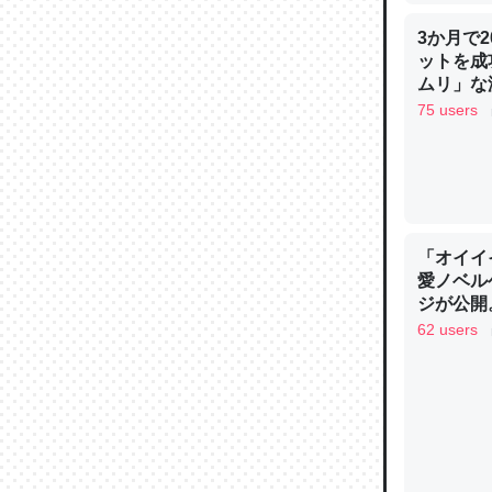
3か月で
ットを成
ウチもE
ムリ」な減
中。あと
75 users
れ見て生
─たまにL
た｜tayori
「オイイ
愛ノベル
ジが公開
ちょうど同
黒微笑の
62 users
きる。一
謳歌
を実質1
─たまにL
た｜tayori