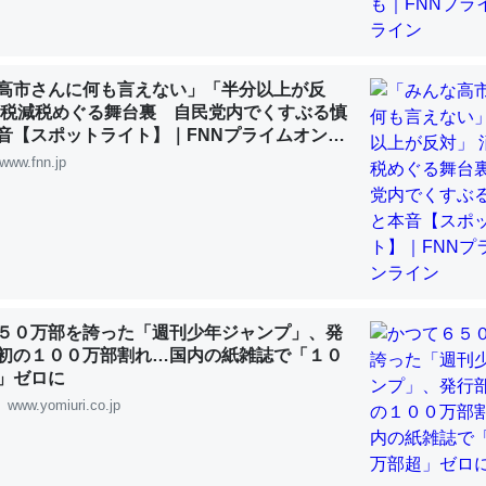
 :: 【研究発表】昆虫学の大問題＝「昆虫はなぜ海にいないのか」に関する新仮説
高市さんに何も言えない」「半分以上が反
費税減税めぐる舞台裏 自民党内でくすぶる慎
音【スポットライト】｜FNNプライムオンラ
「淡水はカルシウムも酸素も不足してて両方に不利だから両方が拮抗し
www.fnn.jp
って面白い。海にいる鋏角類（カブトガニ・ウミグモ）はカルシウムを
化してる筈だが、酵素が違うのか？
 :: 【研究発表】昆虫学の大問題＝「昆虫はなぜ海にいないのか」に関する新仮説
５０万部を誇った「週刊少年ジャンプ」、発
初の１００万部割れ…国内の紙雑誌で「１０
に考えるとカルシウムを大量に使う脊椎動物と貝類は苦労してるんだな
」ゼロに
を無くしてナメクジになったり努力してるし。
www.yomiuri.co.jp
 :: 【研究発表】昆虫学の大問題＝「昆虫はなぜ海にいないのか」に関する新仮説