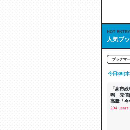
何気にC
な良記事。/続
─GPTの仕
HOT ENTRY
人気ブッ
これは良
ブックマ
の伏線」
やすく強
今日8/6
─GPTの仕
「高市総
鳴 売値
高騰「今
ン
204 users
昆虫って
の600