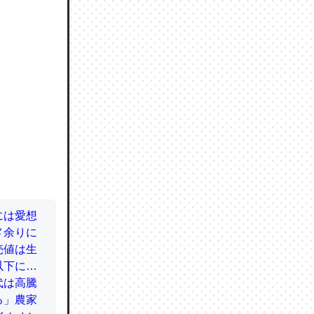
ので貴重
064121
ずっと前
ど分かり
分はエビ