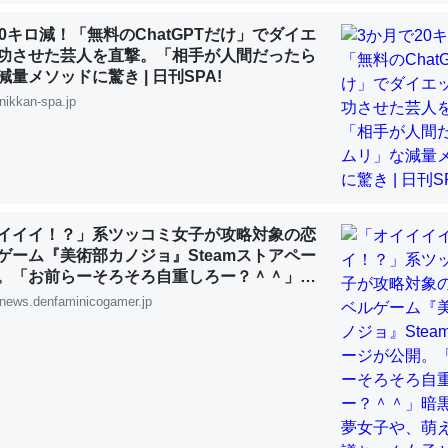
20キロ減！「無料のChatGPTだけ」でダイエ
功させた芸人を直撃。「相手が人間だったら
choを実家に置いて４年。でたまに覗いてる。ぼちぼちRingも置こう
量メソッドに驚き | 日刊SPA!
、Googleマップで位置情報を共有してる。電池残量や充電中かが分か
nikkan-spa.jp
きてるなって分かる。
INEするくらいだった遠方の父67歳と僕。ITツール導入でコミュニケーションが劇
ni by LIFULL介護
イイイ！？」系ツッコミ女子が攻略対象の恋
ゲーム『美術部カノジョ』Steamストアペー
。「お前らーそろそろ自重しろー？＾＾」暗
じ理由でEcho Show 8を設定中でした。PrimeとかSpotifyを支払
夢女子や、萌え声不思議ちゃん女子と青春を
news.denfaminicogamer.jp
生で親と会える残り時間を日数にすると1週間とかの人が多いそうだけ
00倍以上に伸ばす効果があるはず……
INEするくらいだった遠方の父67歳と僕。ITツール導入でコミュニケーションが劇
ni by LIFULL介護