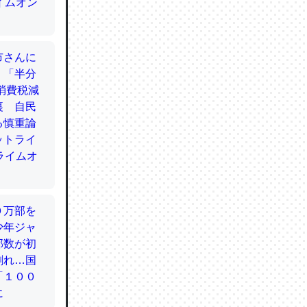
てるので
使わずキ
…。腹足