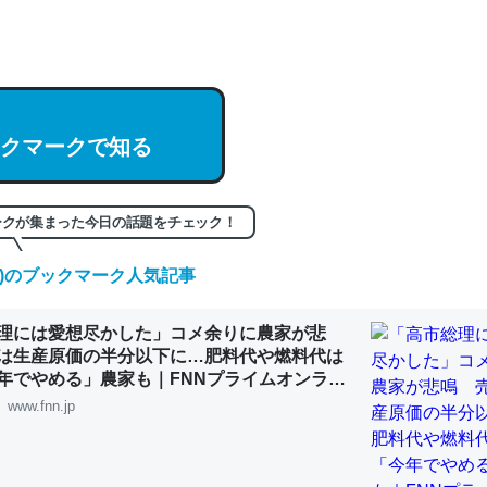
hatGPTの仕組み、特に「トークン」について解説してる記事が少ない
編来た https://isobe324649.hatenablog.com/entry/2023/03/27/
組みと限界についての考察（１） - conceptualization
クマークで知る
記事。32768トークンだと英語小説100ページ分くらい。小説でいう「
ークが集まった今日の話題をチェック！
は回収されないけど、短期記憶というには多い分量。進化すればするほ
くなりそう
(木)のブックマーク人気記事
組みと限界についての考察（１） - conceptualization
理には愛想尽かした」コメ余りに農家が悲
は生産原価の半分以下に…肥料代や燃料代は
年でやめる」農家も｜FNNプライムオンライ
www.fnn.jp
カルシウム少ないのか。知らんかった。調べたらコオロギのカルシウム
分の1程度。