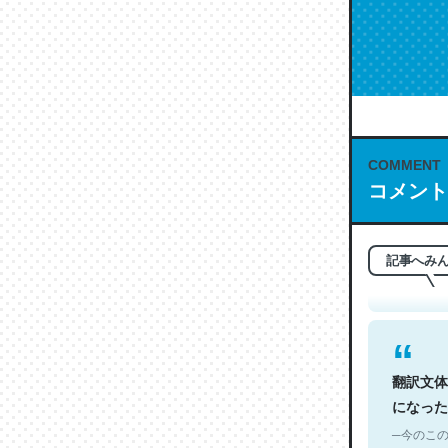
COMMENT
これは名
コメント
もお勧め。自
─今のこの
記事へみ
翻訳文体
になった
─今のこの