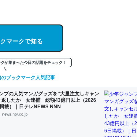
hatGPTの仕組み、特に「トークン」について解説してる記事が少ない
編来た https://isobe324649.hatenablog.com/entry/2023/03/27/
組みと限界についての考察（１） - conceptualization
クマークで知る
記事。32768トークンだと英語小説100ページ分くらい。小説でいう「
ークが集まった今日の話題をチェック！
は回収されないけど、短期記憶というには多い分量。進化すればするほ
くなりそう
(木)のブックマーク人気記事
組みと限界についての考察（１） - conceptualization
ンプの人気マンガグッズを“大量注文しキャン
り返したか 女逮捕 総額43億円以上（2026
掲載）｜日テレNEWS NNN
news.ntv.co.jp
カルシウム少ないのか。知らんかった。調べたらコオロギのカルシウム
分の1程度。
 :: 【研究発表】昆虫学の大問題＝「昆虫はなぜ海にいないのか」に関する新仮説