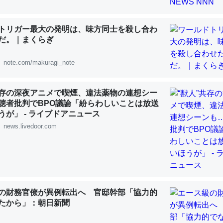
トリガー最大の発明は、味方同士を殺し合わ
だ。｜まくらぎ
note.com/makuragi_note
「淡水はカルシウムも酸素も不足してて両方に不利だから両方が拮抗し
って面白い。海にいる鋏角類（カブトガニ・ウミグモ）はカルシウムを
化してる筈だが、酵素が違うのか？
共存の深夜アニメで喫煙、違法薬物の連想シー
 :: 【研究発表】昆虫学の大問題＝「昆虫はなぜ海にいないのか」に関する新仮説
聴者批判でBPO議論「紛らわしいことは放送
うが」 - ライブドアニュース
news.livedoor.com
に考えるとカルシウムを大量に使う脊椎動物と貝類は苦労してるんだな
を無くしてナメクジになったり努力してるし。
の財務官僚が異例転出へ 官邸幹部「協力的
 :: 【研究発表】昆虫学の大問題＝「昆虫はなぜ海にいないのか」に関する新仮説
たから」：朝日新聞