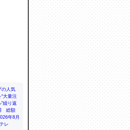
ので貴重
064121
ずっと前
ど分かり
分はエビ