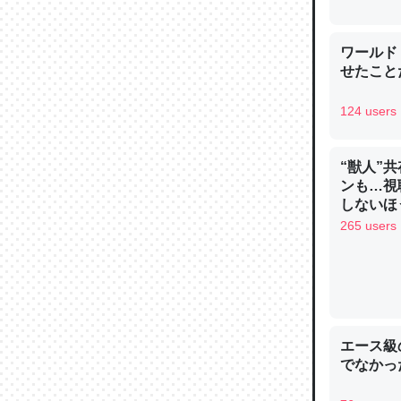
ワールド
せたこと
124 users
論文では
は」とあ
チンを強
“獣人”
─ニュース
ンも…視
しないほ
265 users
これを元
類だと殻
エース級
─ニュース
でなかっ