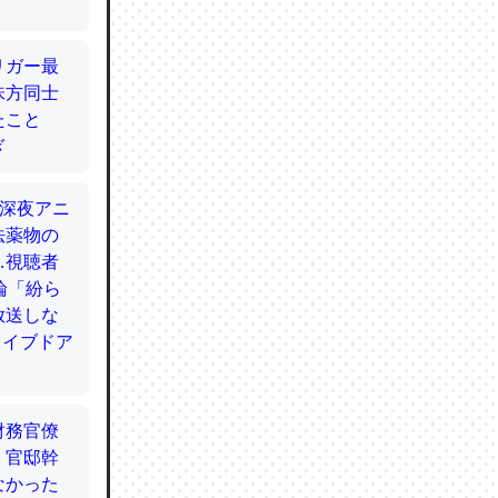
てるので
使わずキ
…。腹足