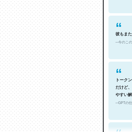
彼もまた
─今のこの
トークン
だけど、
やすい解
─GPTの仕