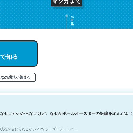
Scroll
文。彼はとてもクレバーなんだろうなと凄く思う。英語少しでも読める
で知る
分はこの流れ好き。Let’s Fucking Go. Then Covid hit. Shit.
状況が信じられるかい？ by ラーズ・ヌートバー
んなの感想が集まる
なせいかわからないけど、なぜかポールオースターの短編を読んだよう
状況が信じられるかい？ by ラーズ・ヌートバー