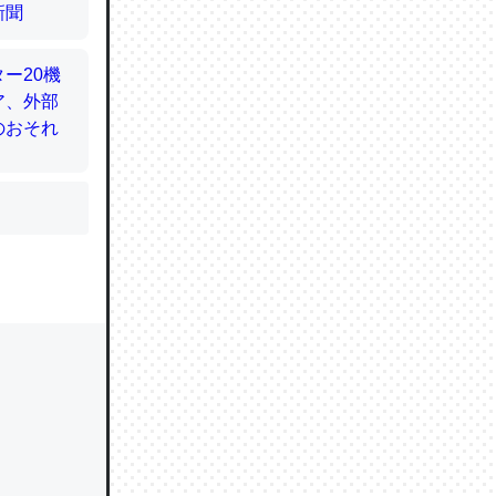
かと画策
るのでこ
的に変化し
う孝行もで
ど、それ
的に変化し