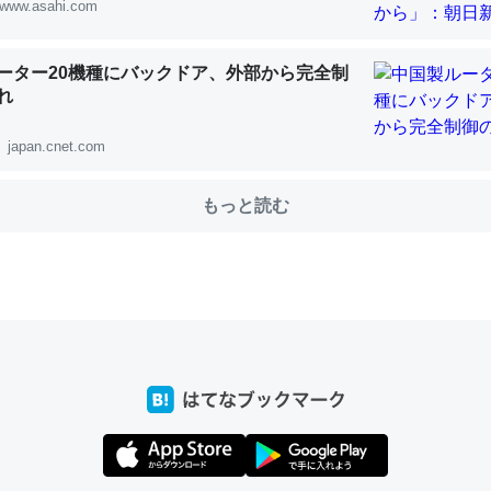
www.asahi.com
ーター20機種にバックドア、外部から完全制
choを実家に置いて４年。でたまに覗いてる。ぼちぼちRingも置こう
れ
、Googleマップで位置情報を共有してる。電池残量や充電中かが分か
きてるなって分かる。
japan.cnet.com
INEするくらいだった遠方の父67歳と僕。ITツール導入でコミュニケーションが劇
ni by LIFULL介護
もっと読む
じ理由でEcho Show 8を設定中でした。PrimeとかSpotifyを支払
生で親と会える残り時間を日数にすると1週間とかの人が多いそうだけ
00倍以上に伸ばす効果があるはず……
INEするくらいだった遠方の父67歳と僕。ITツール導入でコミュニケーションが劇
ni by LIFULL介護