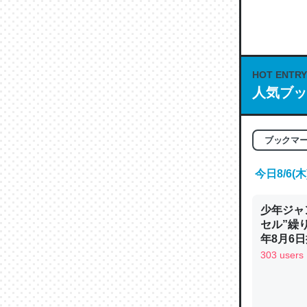
何気にC
な良記事。/続
─GPTの仕
HOT ENTRY
人気ブッ
これは良
ブックマ
の伏線」
やすく強
今日8/6
─GPTの仕
少年ジャ
セル”繰
年8月6日
303 users
昆虫って
の600
─ニュース