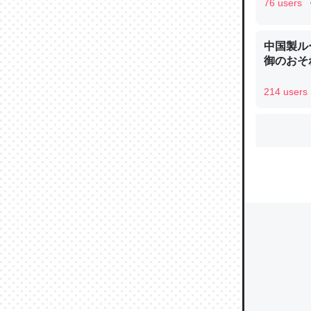
76 users
中国製ル
ウチもE
御のおそ
中。あと
れ見て生
214 users
─たまにL
た｜tayori
ちょうど同
きる。一
を実質1
─たまにL
た｜tayori