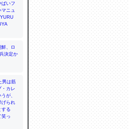
てるので
使わずキ
…。腹足