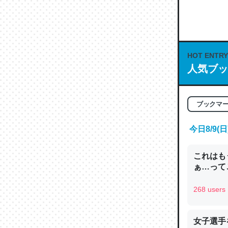
何気にC
な良記事。/続
─GPTの仕
HOT ENTRY
人気ブッ
これは良
ブックマ
の伏線」
今日8/9
やすく強
─GPTの仕
これはも
ぁ…って
268 users
昆虫って
女子選手
の600