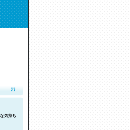
人は原文
な気持ち