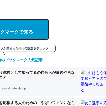
hatGPTの仕組み、特に「トークン」について解説してる記事が少ない
編来た https://isobe324649.hatenablog.com/entry/2023/03/27/
組みと限界についての考察（１） - conceptualization
クマークで知る
記事。32768トークンだと英語小説100ページ分くらい。小説でいう「
ークが集まった今日の話題をチェック！
は回収されないけど、短期記憶というには多い分量。進化すればするほ
(日)のブックマーク人気記事
くなりそう
組みと限界についての考察（１） - conceptualization
う体験として知ってるの自分らが最後やろな
こと
anond.hatelabo.jp
カルシウム少ないのか。知らんかった。調べたらコオロギのカルシウム
を応援する人のための、やばいファンになら
分の1程度。