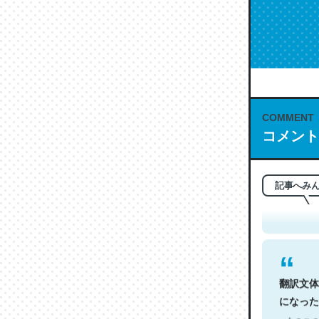
COMMENT
コメント
これは名
もお勧め。自
─今のこの
記事へみ
翻訳文体
になった
─今のこの