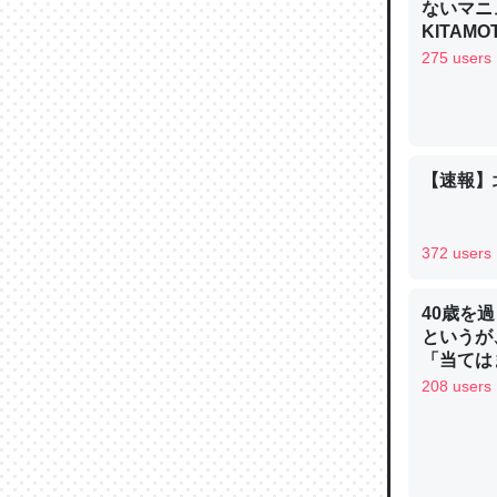
ないマニュ
─ニュース
KITAMO
275 users
論文では
【速報】
は」とあ
チンを強
─ニュース
372 users
40歳を
というが
「当ては
208 users
これを元
類だと殻
─ニュース