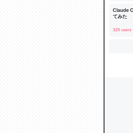
Claud
てみた
ウチもE
329 users
中。あと
れ見て生
─たまにL
た｜tayori
ちょうど同
きる。一
を実質1
─たまにL
た｜tayori