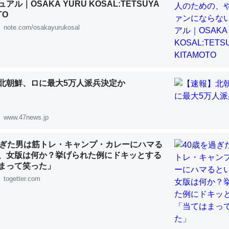
アル｜OSAKA YURU KOSAL:TETSUYA
 :: 【研究発表】昆虫学の大問題＝「昆虫はなぜ海にいないのか」に関する新仮説
TO
note.com/osakayurukosal
「淡水はカルシウムも酸素も不足してて両方に不利だから両方が拮抗し
北朝鮮、ロに最大5万人派兵決定か
って面白い。海にいる鋏角類（カブトガニ・ウミグモ）はカルシウムを
化してる筈だが、酵素が違うのか？
 :: 【研究発表】昆虫学の大問題＝「昆虫はなぜ海にいないのか」に関する新仮説
www.47news.jp
過ぎた男は筋トレ・キャンプ・カレーにハマる
、女版は何か？挙げられた例にドキッとする
まって笑った」
に考えるとカルシウムを大量に使う脊椎動物と貝類は苦労してるんだな
togetter.com
を無くしてナメクジになったり努力してるし。
 :: 【研究発表】昆虫学の大問題＝「昆虫はなぜ海にいないのか」に関する新仮説