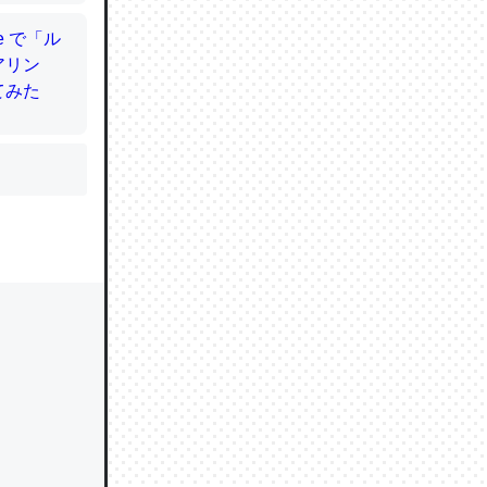
かと画策
るのでこ
的に変化し
う孝行もで
ど、それ
的に変化し