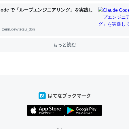
e Code で「ループエンジニアリング」を実践し
choを実家に置いて４年。でたまに覗いてる。ぼちぼちRingも置こう
zenn.dev/tetsu_don
、Googleマップで位置情報を共有してる。電池残量や充電中かが分か
きてるなって分かる。
もっと読む
INEするくらいだった遠方の父67歳と僕。ITツール導入でコミュニケーションが劇
ni by LIFULL介護
じ理由でEcho Show 8を設定中でした。PrimeとかSpotifyを支払
生で親と会える残り時間を日数にすると1週間とかの人が多いそうだけ
00倍以上に伸ばす効果があるはず……
INEするくらいだった遠方の父67歳と僕。ITツール導入でコミュニケーションが劇
ni by LIFULL介護