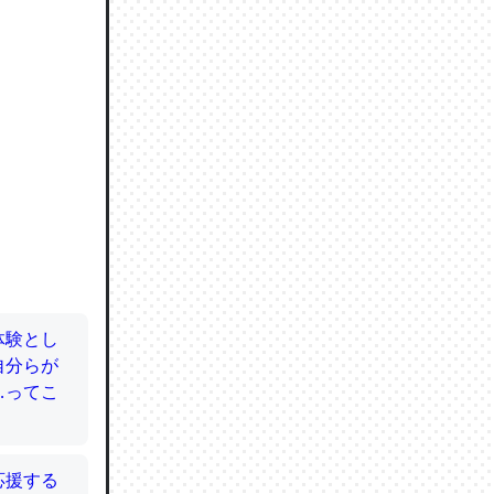
ので貴重
064121
ずっと前
ど分かり
分はエビ