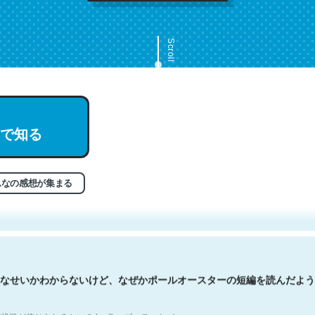
Scroll
で知る
文。彼はとてもクレバーなんだろうなと凄く思う。英語少しでも読める
分はこの流れ好き。Let’s Fucking Go. Then Covid hit. Shit.
状況が信じられるかい？ by ラーズ・ヌートバー
んなの感想が集まる
なせいかわからないけど、なぜかポールオースターの短編を読んだよう
状況が信じられるかい？ by ラーズ・ヌートバー