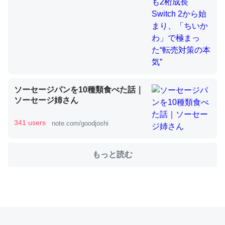
これを元に考えるとカルシウムを大量に使う脊椎動物と貝
類は苦労してるんだな…。腹足類だと殻を無くしてナメク
ジになったり努力してるし。
─ニュース :: 【研究発表】昆虫学の大問題＝「昆虫はなぜ海にいな
いのか」に関する新仮説
ソーセージパンを10種類食べた話｜
ソーセージ姉さん
341 users
note.com/goodjoshi
ウチもEchoを実家に置いて４年。でたまに覗いてる。ぼ
もっと読む
ちぼちRingも置こうかと画策中。あと、Googleマップで
位置情報を共有してる。電池残量や充電中かが分かるので
これ見て生きてるなって分かる。
─たまにLINEするくらいだった遠方の父67歳と僕。ITツール導入で
コミュニケーションが劇的に変化した｜tayorini by LIFULL介護