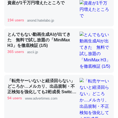
資産が1千万円増えたところで
昆虫ってカルシウム少ないのか。知らんかった。調べたら
194 users
anond.hatelabo.jp
コオロギのカルシウム分はエビの600分の1程度。
─ニュース :: 【研究発表】昆虫学の大問題＝「昆虫はなぜ海にいな
とんでもない動画生成AIが出てき
いのか」に関する新仮説
た 無料で試し放題の「MiniMax
H3」を徹底検証 (1/5)
365 users
ascii.jp
論文では「淡水はカルシウムも酸素も不足してて両方に不
利だから両方が拮抗してるのでは」とあって面白い。海に
「転売ヤーいないと経済回らない」
いる鋏角類（カブトガニ・ウミグモ）はカルシウムを使わ
どころか…メルカリ、出品規制・不
ずキチンを強化してる筈だが、酵素が違うのか？
正検知を強化しても2桁成長 Switch
2から始まり、「ちいかわ」で極ま
─ニュース :: 【研究発表】昆虫学の大問題＝「昆虫はなぜ海にいな
94 users
www.advertimes.com
いのか」に関する新仮説
った“転売対策の本気”