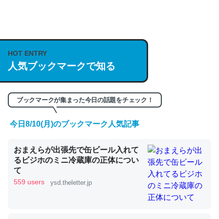
何気にChatGPTの仕組み、特に「トークン」について解
説してる記事が少ないので貴重な良記事。/続編来た
https://isobe324649.hatenablog.com/entry/2023/03/27
HOT ENTRY
/064121
人気ブックマークで知る
─GPTの仕組みと限界についての考察（１） - conceptualization
ブックマークが集まった今日の話題をチェック！
今日8/10(月)のブックマーク人気記事
これは良記事。32768トークンだと英語小説100ページ分
おまえらが出張先で缶ビール入れて
くらい。小説でいう「ずっと前の伏線」は回収されないけ
るビジホのミニ冷蔵庫の正体につい
ど、短期記憶というには多い分量。進化すればするほど分
て
かりやすく強くなりそう
559 users
ysd.theletter.jp
─GPTの仕組みと限界についての考察（１） - conceptualization