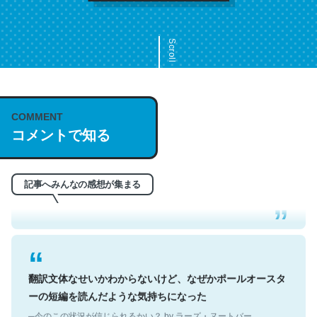
Scroll
COMMENT
これは名文。彼はとてもクレバーなんだろうなと凄く思
コメントで知る
う。英語少しでも読める人は原文もお勧め。自分はこの流
れ好き。Let’s Fucking Go. Then Covid hit. Shit.
─今のこの状況が信じられるかい？ by ラーズ・ヌートバー
記事へみんなの感想が集まる
翻訳文体なせいかわからないけど、なぜかポールオースタ
ーの短編を読んだような気持ちになった
─今のこの状況が信じられるかい？ by ラーズ・ヌートバー