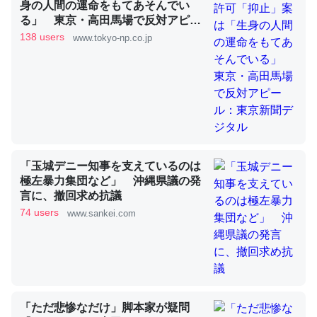
身の人間の運命をもてあそんでい
る」 東京・高田馬場で反対アピー
ル：東京新聞デジタル
138 users
www.tokyo-np.co.jp
昆虫ってカルシウム少ないのか。知らんかった。調べたら
コオロギのカルシウム分はエビの600分の1程度。
─ニュース :: 【研究発表】昆虫学の大問題＝「昆虫はなぜ海にいな
いのか」に関する新仮説
「玉城デニー知事を支えているのは
極左暴力集団など」 沖縄県議の発
論文では「淡水はカルシウムも酸素も不足してて両方に不
言に、撤回求め抗議
利だから両方が拮抗してるのでは」とあって面白い。海に
74 users
www.sankei.com
いる鋏角類（カブトガニ・ウミグモ）はカルシウムを使わ
ずキチンを強化してる筈だが、酵素が違うのか？
─ニュース :: 【研究発表】昆虫学の大問題＝「昆虫はなぜ海にいな
いのか」に関する新仮説
「ただ悲惨なだけ」脚本家が疑問