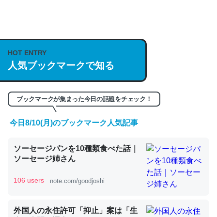
何気にChatGPTの仕組み、特に「トークン」について解
説してる記事が少ないので貴重な良記事。/続編来た
https://isobe324649.hatenablog.com/entry/2023/03/27
HOT ENTRY
人気ブックマークで知る
/064121
─GPTの仕組みと限界についての考察（１） - conceptualization
ブックマークが集まった今日の話題をチェック！
今日8/10(月)のブックマーク人気記事
これは良記事。32768トークンだと英語小説100ページ分
ソーセージパンを10種類食べた話｜
くらい。小説でいう「ずっと前の伏線」は回収されないけ
ソーセージ姉さん
ど、短期記憶というには多い分量。進化すればするほど分
かりやすく強くなりそう
106 users
note.com/goodjoshi
─GPTの仕組みと限界についての考察（１） - conceptualization
外国人の永住許可「抑止」案は「生