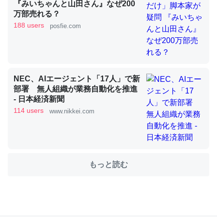
『みいちゃんと山田さん』なぜ200
万部売れる？
188 users
posfie.com
これを元に考えるとカルシウムを大量に使う脊椎動物と貝
類は苦労してるんだな…。腹足類だと殻を無くしてナメク
ジになったり努力してるし。
─ニュース :: 【研究発表】昆虫学の大問題＝「昆虫はなぜ海にいな
いのか」に関する新仮説
NEC、AIエージェント「17人」で新
部署 無人組織が業務自動化を推進
- 日本経済新聞
114 users
www.nikkei.com
ウチもEchoを実家に置いて４年。でたまに覗いてる。ぼ
ちぼちRingも置こうかと画策中。あと、Googleマップで
位置情報を共有してる。電池残量や充電中かが分かるので
もっと読む
これ見て生きてるなって分かる。
─たまにLINEするくらいだった遠方の父67歳と僕。ITツール導入で
コミュニケーションが劇的に変化した｜tayorini by LIFULL介護