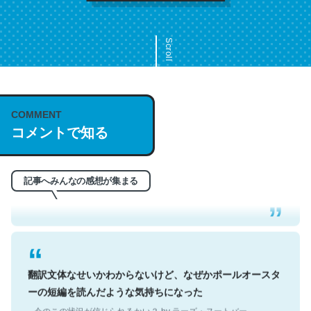
Scroll
COMMENT
これは名文。彼はとてもクレバーなんだろうなと凄く思
コメントで知る
う。英語少しでも読める人は原文もお勧め。自分はこの流
れ好き。Let’s Fucking Go. Then Covid hit. Shit.
─今のこの状況が信じられるかい？ by ラーズ・ヌートバー
記事へみんなの感想が集まる
翻訳文体なせいかわからないけど、なぜかポールオースタ
ーの短編を読んだような気持ちになった
─今のこの状況が信じられるかい？ by ラーズ・ヌートバー