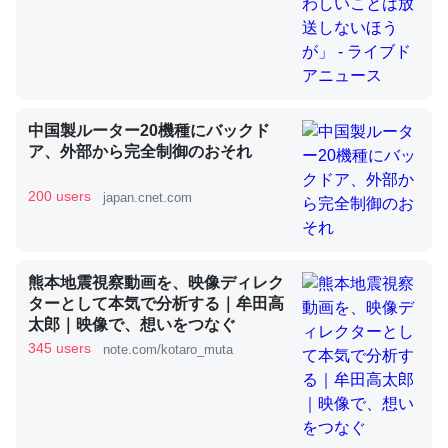
これを元に考えるとカルシウムを大量に使う脊椎動物と貝
類は苦労してるんだな…。腹足類だと殻を無くしてナメク
ジになったり努力してるし。
中国製ルーター20機種にバックド
─ニュース :: 【研究発表】昆虫学の大問題＝「昆虫はなぜ海にいな
ア、外部から完全制御のおそれ
いのか」に関する新仮説
200 users
japan.cnet.com
熊本地震視察動画を、映像ディレク
ウチもEchoを実家に置いて４年。でたまに覗いてる。ぼ
ターとして本気で分析する｜牟田高
ちぼちRingも置こうかと画策中。あと、Googleマップで
太郎｜映像で、想いをつなぐ
位置情報を共有してる。電池残量や充電中かが分かるので
345 users
note.com/kotaro_muta
これ見て生きてるなって分かる。
─たまにLINEするくらいだった遠方の父67歳と僕。ITツール導入で
コミュニケーションが劇的に変化した｜tayorini by LIFULL介護