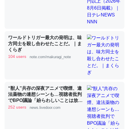
昆虫ってカルシウム少ないのか。知らんかった。調べたら
コオロギのカルシウム分はエビの600分の1程度。
─ニュース :: 【研究発表】昆虫学の大問題＝「昆虫はなぜ海にいな
ワールドトリガー最大の発明は、味
いのか」に関する新仮説
方同士を殺し合わせたことだ。｜ま
くらぎ
104 users
note.com/makuragi_note
論文では「淡水はカルシウムも酸素も不足してて両方に不
利だから両方が拮抗してるのでは」とあって面白い。海に
“獣人”共存の深夜アニメで喫煙、違
いる鋏角類（カブトガニ・ウミグモ）はカルシウムを使わ
法薬物の連想シーンも…視聴者批判
ずキチンを強化してる筈だが、酵素が違うのか？
でBPO議論「紛らわしいことは放送
しないほうが」 - ライブドアニュー
252 users
─ニュース :: 【研究発表】昆虫学の大問題＝「昆虫はなぜ海にいな
news.livedoor.com
いのか」に関する新仮説
ス