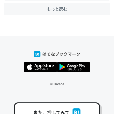
もっと読む
ちょうど同じ理由でEcho Show 8を設定中でした。Prime
とかSpotifyを支払う孝行もできる。一生で親と会える残
り時間を日数にすると1週間とかの人が多いそうだけど、
それを実質100倍以上に伸ばす効果があるはず……
─たまにLINEするくらいだった遠方の父67歳と僕。ITツール導入で
コミュニケーションが劇的に変化した｜tayorini by LIFULL介護
© Hatena
私も3年前ぐらいに祖母の家に設置した。ポケットWifiみ
たいなのでネット環境作ったけどAlexaしか使わないので
回線代ほとんどかからないですよ。参考：
https://toyoshi.hatenablog.com/entry/2019/05/15/1805
34