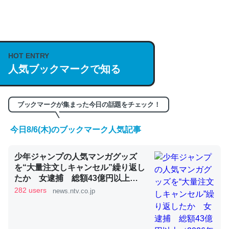
何気にChatGPTの仕組み、特に「トークン」について解
説してる記事が少ないので貴重な良記事。/続編来た
https://isobe324649.hatenablog.com/entry/2023/03/27
HOT ENTRY
人気ブックマークで知る
/064121
─GPTの仕組みと限界についての考察（１） - conceptualization
ブックマークが集まった今日の話題をチェック！
今日8/6(木)のブックマーク人気記事
これは良記事。32768トークンだと英語小説100ページ分
少年ジャンプの人気マンガグッズ
くらい。小説でいう「ずっと前の伏線」は回収されないけ
を“大量注文しキャンセル”繰り返し
ど、短期記憶というには多い分量。進化すればするほど分
たか 女逮捕 総額43億円以上
かりやすく強くなりそう
（2026年8月6日掲載）｜日テレ
282 users
news.ntv.co.jp
NEWS NNN
─GPTの仕組みと限界についての考察（１） - conceptualization