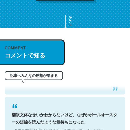
Scroll
COMMENT
これは名文。彼はとてもクレバーなんだろうなと凄く思
コメントで知る
う。英語少しでも読める人は原文もお勧め。自分はこの流
れ好き。Let’s Fucking Go. Then Covid hit. Shit.
─今のこの状況が信じられるかい？ by ラーズ・ヌートバー
記事へみんなの感想が集まる
翻訳文体なせいかわからないけど、なぜかポールオースタ
ーの短編を読んだような気持ちになった
─今のこの状況が信じられるかい？ by ラーズ・ヌートバー