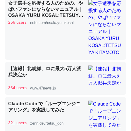
女子選手を応援する人のための、や
ばいファンにならないマニュアル｜
OSAKA YURU KOSAL:TETSUYA
昆虫ってカルシウム少ないのか。知らんかった。調べたら
KITAMOTO
256 users
note.com/osakayurukosal
コオロギのカルシウム分はエビの600分の1程度。
─ニュース :: 【研究発表】昆虫学の大問題＝「昆虫はなぜ海にいな
いのか」に関する新仮説
【速報】北朝鮮、ロに最大5万人派
兵決定か
論文では「淡水はカルシウムも酸素も不足してて両方に不
利だから両方が拮抗してるのでは」とあって面白い。海に
364 users
www.47news.jp
いる鋏角類（カブトガニ・ウミグモ）はカルシウムを使わ
ずキチンを強化してる筈だが、酵素が違うのか？
Claude Code で「ループエンジニ
─ニュース :: 【研究発表】昆虫学の大問題＝「昆虫はなぜ海にいな
アリング」を実践してみた
いのか」に関する新仮説
321 users
zenn.dev/tetsu_don