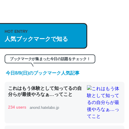
何気にChatGPTの仕組み、特に「トークン」について解
説してる記事が少ないので貴重な良記事。/続編来た
https://isobe324649.hatenablog.com/entry/2023/03/27
HOT ENTRY
人気ブックマークで知る
/064121
─GPTの仕組みと限界についての考察（１） - conceptualization
ブックマークが集まった今日の話題をチェック！
今日8/9(日)のブックマーク人気記事
これは良記事。32768トークンだと英語小説100ページ分
これはもう体験として知ってるの自
くらい。小説でいう「ずっと前の伏線」は回収されないけ
分らが最後やろなぁ…ってこと
ど、短期記憶というには多い分量。進化すればするほど分
かりやすく強くなりそう
234 users
anond.hatelabo.jp
─GPTの仕組みと限界についての考察（１） - conceptualization