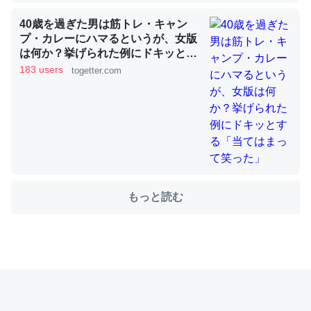
40歳を過ぎた男は筋トレ・キャン
プ・カレーにハマるというが、女版
これを元に考えるとカルシウムを大量に使う脊椎動物と貝
は何か？挙げられた例にドキッとす
類は苦労してるんだな…。腹足類だと殻を無くしてナメク
る「当てはまって笑った」
183 users
togetter.com
ジになったり努力してるし。
─ニュース :: 【研究発表】昆虫学の大問題＝「昆虫はなぜ海にいな
いのか」に関する新仮説
もっと読む
ウチもEchoを実家に置いて４年。でたまに覗いてる。ぼ
ちぼちRingも置こうかと画策中。あと、Googleマップで
位置情報を共有してる。電池残量や充電中かが分かるので
これ見て生きてるなって分かる。
─たまにLINEするくらいだった遠方の父67歳と僕。ITツール導入で
コミュニケーションが劇的に変化した｜tayorini by LIFULL介護