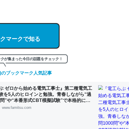
hatGPTの仕組み、特に「トークン」について解説してる記事が少ない
編来た https://isobe324649.hatenablog.com/entry/2023/03/27/
組みと限界についての考察（１） - conceptualization
クマークで知る
記事。32768トークンだと英語小説100ページ分くらい。小説でいう「
ークが集まった今日の話題をチェック！
は回収されないけど、短期記憶というには多い分量。進化すればするほ
くなりそう
(土)のブックマーク人気記事
組みと限界についての考察（１） - conceptualization
ぶ ゼロから始める電気工事士』第二種電気工
験を5人のヒロインと勉強。青春しながら“過
00問”や“本番形式CBT模擬試験”で本格的に学
ルゲーム | ゲーム・エンタメ最新情報のファミ
www.famitsu.com
カルシウム少ないのか。知らんかった。調べたらコオロギのカルシウム
分の1程度。