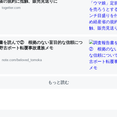
省の規約に抵触、販売見送りに
togetter.com
choを実家に置いて４年。でたまに覗いてる。ぼちぼちRingも置こう
、Googleマップで位置情報を共有してる。電池残量や充電中かが分か
きてるなって分かる。
INEするくらいだった遠方の父67歳と僕。ITツール導入でコミュニケーションが劇
書を読んで② 根拠のない盲目的な信頼につ
ni by LIFULL介護
野古ボート転覆事故遺族メモ
note.com/beloved_tomoka
じ理由でEcho Show 8を設定中でした。PrimeとかSpotifyを支払
もっと読む
生で親と会える残り時間を日数にすると1週間とかの人が多いそうだけ
00倍以上に伸ばす効果があるはず……
INEするくらいだった遠方の父67歳と僕。ITツール導入でコミュニケーションが劇
ni by LIFULL介護