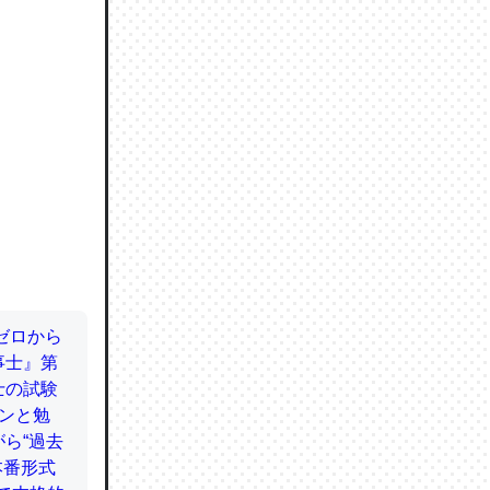
ので貴重
064121
ずっと前
ど分かり
分はエビ