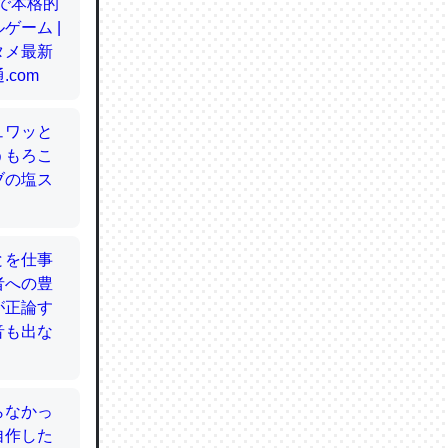
てるので
使わずキ
…。腹足