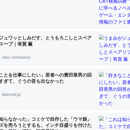
 :: 【研究発表】昆虫学の大問題＝「昆虫はなぜ海にいないのか」に関する新仮説
ジュワッとしみだす、とうもろこしとスペア
「淡水はカルシウムも酸素も不足してて両方に不利だから両方が拮抗し
スープ｜有賀 薫
って面白い。海にいる鋏角類（カブトガニ・ウミグモ）はカルシウムを
化してる筈だが、酵素が違うのか？
note.com/kaorun
 :: 【研究発表】昆虫学の大問題＝「昆虫はなぜ海にいないのか」に関する新仮説
ことを仕事にしたい」若者への豊田章男の回
すぎて、ぐうの音も出なかった
diamond.jp
に考えるとカルシウムを大量に使う脊椎動物と貝類は苦労してるんだな
を無くしてナメクジになったり努力してるし。
 :: 【研究発表】昆虫学の大問題＝「昆虫はなぜ海にいないのか」に関する新仮説
知らなかった」コミケで自作した「ウマ娘」
ズを売ろうとするも、インチ目盛りを付けた