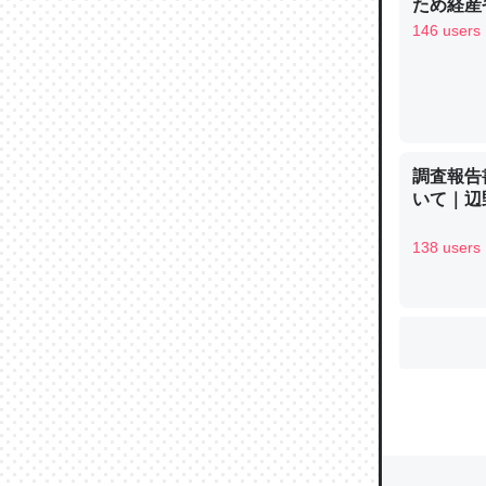
ため経産
146 users
ウチもE
中。あと
れ見て生
─たまにL
調査報告
た｜tayori
いて｜辺
138 users
ちょうど同
きる。一
を実質1
─たまにL
た｜tayori