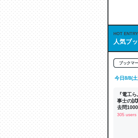
何気にC
な良記事。/続
─GPTの仕
HOT ENTRY
人気ブッ
これは良
ブックマ
の伏線」
やすく強
今日8/8
─GPTの仕
『電工ら
事士の試
去問10
べるノベ
305 users
通.com
昆虫って
の600