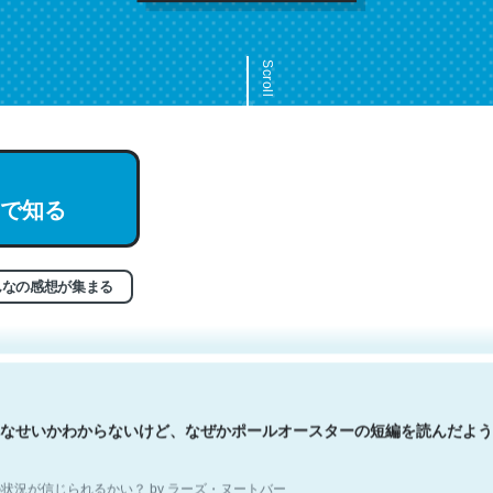
Scroll
で知る
文。彼はとてもクレバーなんだろうなと凄く思う。英語少しでも読める
分はこの流れ好き。Let’s Fucking Go. Then Covid hit. Shit.
状況が信じられるかい？ by ラーズ・ヌートバー
んなの感想が集まる
なせいかわからないけど、なぜかポールオースターの短編を読んだよう
状況が信じられるかい？ by ラーズ・ヌートバー