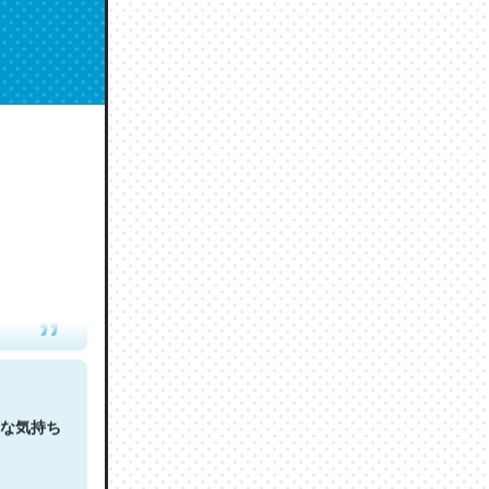
人は原文
な気持ち