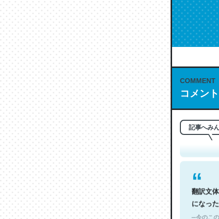
COMMENT
コメント
これは名
もお勧め。自
─今のこの
記事へみ
翻訳文体
になった
─今のこの