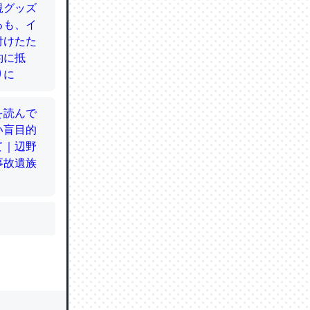
かと画策
るのでこ
的に変化し
う孝行もで
ど、それ
的に変化し