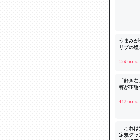
─ニュース
うまみが
論文では
リブの塩
は」とあ
チンを強
139 users
─ニュース
「好きな
答が正論
442 users
これを元
類だと殻
─ニュース
「これは
定規グッ