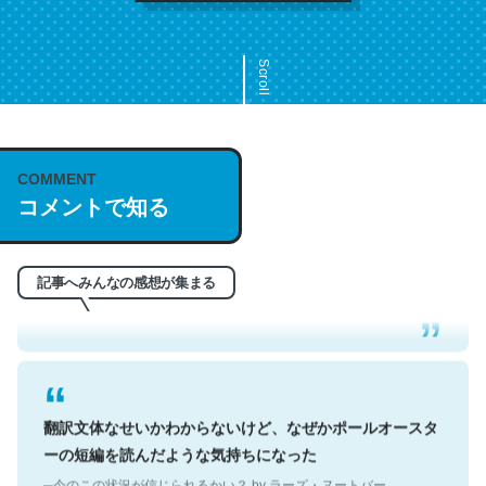
Scroll
COMMENT
これは名文。彼はとてもクレバーなんだろうなと凄く思
コメントで知る
う。英語少しでも読める人は原文もお勧め。自分はこの流
れ好き。Let’s Fucking Go. Then Covid hit. Shit.
─今のこの状況が信じられるかい？ by ラーズ・ヌートバー
記事へみんなの感想が集まる
翻訳文体なせいかわからないけど、なぜかポールオースタ
ーの短編を読んだような気持ちになった
─今のこの状況が信じられるかい？ by ラーズ・ヌートバー