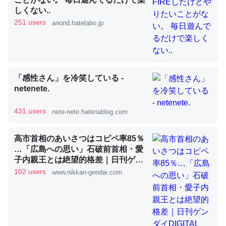
しくない..
251 users
anond.hatelabo.jp
昆虫ってカルシウム少ないのか。知らんかった。調べたら
コオロギのカルシウム分はエビの600分の1程度。
─ニュース :: 【研究発表】昆虫学の大問題＝「昆虫はなぜ海にいな
いのか」に関する新仮説
「感性さん」を冷笑している -
netenete.
431 users
nete-nete.hatenablog.com
論文では「淡水はカルシウムも酸素も不足してて両方に不
高市首相のあいさつはコピペ率85％
利だから両方が拮抗してるのでは」とあって面白い。海に
…「広島への思い」石破前首相・愛
子内親王とは絶望的格差｜日刊ゲン
いる鋏角類（カブトガニ・ウミグモ）はカルシウムを使わ
ダイDIGITAL
102 users
www.nikkan-gendai.com
ずキチンを強化してる筈だが、酵素が違うのか？
─ニュース :: 【研究発表】昆虫学の大問題＝「昆虫はなぜ海にいな
いのか」に関する新仮説