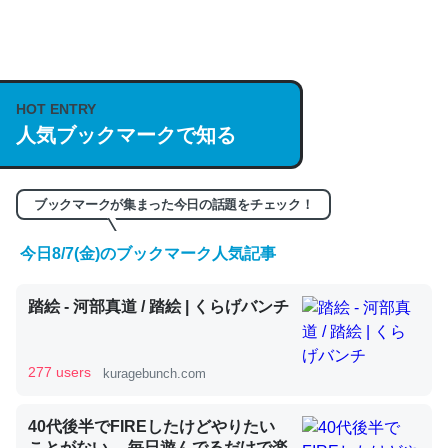
何気にChatGPTの仕組み、特に「トークン」について解
説してる記事が少ないので貴重な良記事。/続編来た
https://isobe324649.hatenablog.com/entry/2023/03/27
HOT ENTRY
人気ブックマークで知る
/064121
─GPTの仕組みと限界についての考察（１） - conceptualization
ブックマークが集まった今日の話題をチェック！
今日8/7(金)のブックマーク人気記事
これは良記事。32768トークンだと英語小説100ページ分
踏絵 - 河部真道 / 踏絵 | くらげバンチ
くらい。小説でいう「ずっと前の伏線」は回収されないけ
ど、短期記憶というには多い分量。進化すればするほど分
かりやすく強くなりそう
277 users
kuragebunch.com
─GPTの仕組みと限界についての考察（１） - conceptualization
40代後半でFIREしたけどやりたい
ことがない。 毎日遊んでるだけで楽