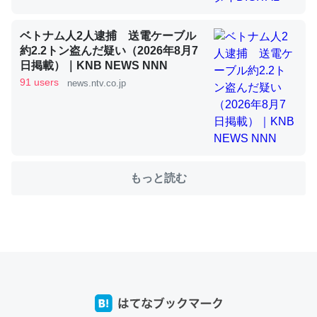
ベトナム人2人逮捕 送電ケーブル
これを元に考えるとカルシウムを大量に使う脊椎動物と貝
約2.2トン盗んだ疑い（2026年8月7
類は苦労してるんだな…。腹足類だと殻を無くしてナメク
日掲載）｜KNB NEWS NNN
ジになったり努力してるし。
91 users
news.ntv.co.jp
─ニュース :: 【研究発表】昆虫学の大問題＝「昆虫はなぜ海にいな
いのか」に関する新仮説
もっと読む
ウチもEchoを実家に置いて４年。でたまに覗いてる。ぼ
ちぼちRingも置こうかと画策中。あと、Googleマップで
位置情報を共有してる。電池残量や充電中かが分かるので
これ見て生きてるなって分かる。
─たまにLINEするくらいだった遠方の父67歳と僕。ITツール導入で
コミュニケーションが劇的に変化した｜tayorini by LIFULL介護