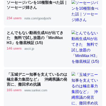
ソーセージパンを10種類食べた話｜
ソーセージ姉さん
昆虫ってカルシウム少ないのか。知らんかった。調べたら
234 users
note.com/goodjoshi
コオロギのカルシウム分はエビの600分の1程度。
─ニュース :: 【研究発表】昆虫学の大問題＝「昆虫はなぜ海にいな
とんでもない動画生成AIが出てき
いのか」に関する新仮説
た 無料で試し放題の「MiniMax
H3」を徹底検証 (1/5)
146 users
ascii.jp
論文では「淡水はカルシウムも酸素も不足してて両方に不
利だから両方が拮抗してるのでは」とあって面白い。海に
「玉城デニー知事を支えているのは
いる鋏角類（カブトガニ・ウミグモ）はカルシウムを使わ
極左暴力集団など」 沖縄県議の発
ずキチンを強化してる筈だが、酵素が違うのか？
言に、撤回求め抗議
─ニュース :: 【研究発表】昆虫学の大問題＝「昆虫はなぜ海にいな
165 users
www.sankei.com
いのか」に関する新仮説