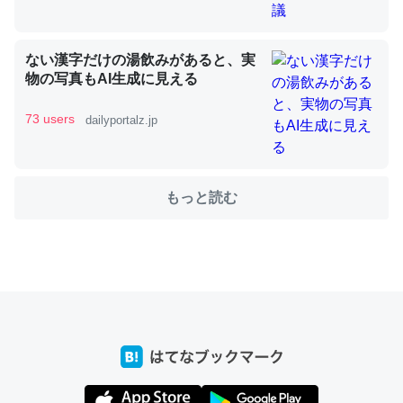
ない漢字だけの湯飲みがあると、実
これを元に考えるとカルシウムを大量に使う脊椎動物と貝
物の写真もAI生成に見える
類は苦労してるんだな…。腹足類だと殻を無くしてナメク
ジになったり努力してるし。
73 users
dailyportalz.jp
─ニュース :: 【研究発表】昆虫学の大問題＝「昆虫はなぜ海にいな
いのか」に関する新仮説
もっと読む
ウチもEchoを実家に置いて４年。でたまに覗いてる。ぼ
ちぼちRingも置こうかと画策中。あと、Googleマップで
位置情報を共有してる。電池残量や充電中かが分かるので
これ見て生きてるなって分かる。
─たまにLINEするくらいだった遠方の父67歳と僕。ITツール導入で
コミュニケーションが劇的に変化した｜tayorini by LIFULL介護