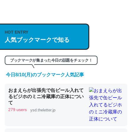
何気にChatGPTの仕組み、特に「トークン」について解
説してる記事が少ないので貴重な良記事。/続編来た
HOT ENTRY
https://isobe324649.hatenablog.com/entry/2023/03/27
人気ブックマークで知る
/064121
─GPTの仕組みと限界についての考察（１） - conceptualization
ブックマークが集まった今日の話題をチェック！
今日8/10(月)のブックマーク人気記事
これは良記事。32768トークンだと英語小説100ページ分
おまえらが出張先で缶ビール入れて
くらい。小説でいう「ずっと前の伏線」は回収されないけ
るビジホのミニ冷蔵庫の正体につい
ど、短期記憶というには多い分量。進化すればするほど分
て
かりやすく強くなりそう
279 users
ysd.theletter.jp
─GPTの仕組みと限界についての考察（１） - conceptualization