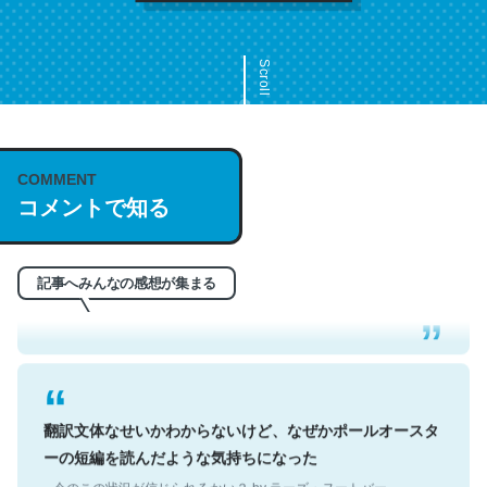
Scroll
COMMENT
これは名文。彼はとてもクレバーなんだろうなと凄く思
コメントで知る
う。英語少しでも読める人は原文もお勧め。自分はこの流
れ好き。Let’s Fucking Go. Then Covid hit. Shit.
─今のこの状況が信じられるかい？ by ラーズ・ヌートバー
記事へみんなの感想が集まる
翻訳文体なせいかわからないけど、なぜかポールオースタ
ーの短編を読んだような気持ちになった
─今のこの状況が信じられるかい？ by ラーズ・ヌートバー