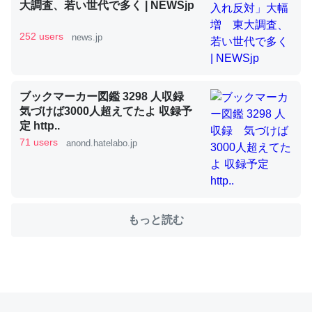
大調査、若い世代で多く | NEWSjp
252 users
news.jp
これを元に考えるとカルシウムを大量に使う脊椎動物と貝
類は苦労してるんだな…。腹足類だと殻を無くしてナメク
ジになったり努力してるし。
ブックマーカー図鑑 3298 人収録
─ニュース :: 【研究発表】昆虫学の大問題＝「昆虫はなぜ海にいな
気づけば3000人超えてたよ 収録予
いのか」に関する新仮説
定 http..
71 users
anond.hatelabo.jp
ウチもEchoを実家に置いて４年。でたまに覗いてる。ぼ
ちぼちRingも置こうかと画策中。あと、Googleマップで
もっと読む
位置情報を共有してる。電池残量や充電中かが分かるので
これ見て生きてるなって分かる。
─たまにLINEするくらいだった遠方の父67歳と僕。ITツール導入で
コミュニケーションが劇的に変化した｜tayorini by LIFULL介護