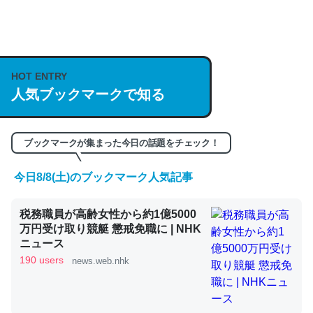
何気にChatGPTの仕組み、特に「トークン」について解
説してる記事が少ないので貴重な良記事。/続編来た
https://isobe324649.hatenablog.com/entry/2023/03/27
HOT ENTRY
人気ブックマークで知る
/064121
─GPTの仕組みと限界についての考察（１） - conceptualization
ブックマークが集まった今日の話題をチェック！
今日8/8(土)のブックマーク人気記事
これは良記事。32768トークンだと英語小説100ページ分
税務職員が高齢女性から約1億5000
くらい。小説でいう「ずっと前の伏線」は回収されないけ
万円受け取り競艇 懲戒免職に | NHK
ど、短期記憶というには多い分量。進化すればするほど分
ニュース
かりやすく強くなりそう
190 users
news.web.nhk
─GPTの仕組みと限界についての考察（１） - conceptualization