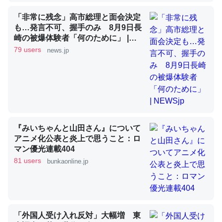
「非常に残念」高市総理と面会決定
も…発言不可、握手のみ 8月9日長
昆虫ってカルシウム少ないのか。知らんかった。調べたら
崎の被爆体験者「何のために」 |
NEWSjp
コオロギのカルシウム分はエビの600分の1程度。
79 users
news.jp
─ニュース :: 【研究発表】昆虫学の大問題＝「昆虫はなぜ海にいな
いのか」に関する新仮説
『みいちゃんと山田さん』について
論文では「淡水はカルシウムも酸素も不足してて両方に不
アニメ化公表と炎上で思うこと：ロ
利だから両方が拮抗してるのでは」とあって面白い。海に
マン優光連載404
いる鋏角類（カブトガニ・ウミグモ）はカルシウムを使わ
81 users
bunkaonline.jp
ずキチンを強化してる筈だが、酵素が違うのか？
─ニュース :: 【研究発表】昆虫学の大問題＝「昆虫はなぜ海にいな
いのか」に関する新仮説
「外国人受け入れ反対」大幅増 東