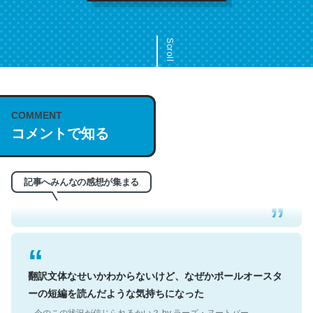
Scroll
COMMENT
これは名文。彼はとてもクレバーなんだろうなと凄く思
コメントで知る
う。英語少しでも読める人は原文もお勧め。自分はこの流
れ好き。Let’s Fucking Go. Then Covid hit. Shit.
─今のこの状況が信じられるかい？ by ラーズ・ヌートバー
記事へみんなの感想が集まる
翻訳文体なせいかわからないけど、なぜかポールオースタ
ーの短編を読んだような気持ちになった
─今のこの状況が信じられるかい？ by ラーズ・ヌートバー