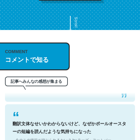
Scroll
COMMENT
これは名文。彼はとてもクレバーなんだろうなと凄く思
コメントで知る
う。英語少しでも読める人は原文もお勧め。自分はこの流
れ好き。Let’s Fucking Go. Then Covid hit. Shit.
─今のこの状況が信じられるかい？ by ラーズ・ヌートバー
記事へみんなの感想が集まる
翻訳文体なせいかわからないけど、なぜかポールオースタ
ーの短編を読んだような気持ちになった
─今のこの状況が信じられるかい？ by ラーズ・ヌートバー