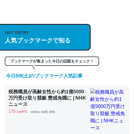
何気にChatGPTの仕組み、特に「トークン」について解
説してる記事が少ないので貴重な良記事。/続編来た
https://isobe324649.hatenablog.com/entry/2023/03/27
HOT ENTRY
人気ブックマークで知る
/064121
─GPTの仕組みと限界についての考察（１） - conceptualization
ブックマークが集まった今日の話題をチェック！
今日8/8(土)のブックマーク人気記事
これは良記事。32768トークンだと英語小説100ページ分
税務職員が高齢女性から約1億5000
くらい。小説でいう「ずっと前の伏線」は回収されないけ
万円受け取り競艇 懲戒免職に | NHK
ど、短期記憶というには多い分量。進化すればするほど分
ニュース
かりやすく強くなりそう
170 users
news.web.nhk
─GPTの仕組みと限界についての考察（１） - conceptualization