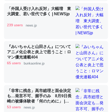
「外国人受け入れ反対」大幅増 東
大調査、若い世代で多く | NEWSjp
昆虫ってカルシウム少ないのか。知らんかった。調べたら
コオロギのカルシウム分はエビの600分の1程度。
239 users
news.jp
─ニュース :: 【研究発表】昆虫学の大問題＝「昆虫はなぜ海にいな
いのか」に関する新仮説
『みいちゃんと山田さん』について
アニメ化公表と炎上で思うこと：ロ
マン優光連載404
65 users
bunkaonline.jp
論文では「淡水はカルシウムも酸素も不足してて両方に不
利だから両方が拮抗してるのでは」とあって面白い。海に
いる鋏角類（カブトガニ・ウミグモ）はカルシウムを使わ
ずキチンを強化してる筈だが、酵素が違うのか？
「非常に残念」高市総理と面会決定
─ニュース :: 【研究発表】昆虫学の大問題＝「昆虫はなぜ海にいな
も…発言不可、握手のみ 8月9日長
いのか」に関する新仮説
崎の被爆体験者「何のために」 |
NEWSjp
53 users
news.jp