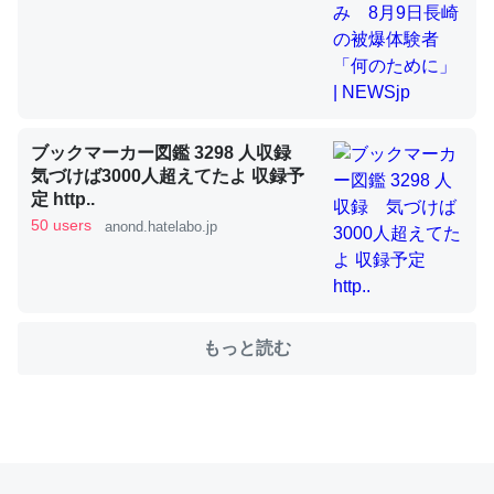
これを元に考えるとカルシウムを大量に使う脊椎動物と貝
類は苦労してるんだな…。腹足類だと殻を無くしてナメク
ジになったり努力してるし。
ブックマーカー図鑑 3298 人収録
─ニュース :: 【研究発表】昆虫学の大問題＝「昆虫はなぜ海にいな
気づけば3000人超えてたよ 収録予
いのか」に関する新仮説
定 http..
50 users
anond.hatelabo.jp
ウチもEchoを実家に置いて４年。でたまに覗いてる。ぼ
ちぼちRingも置こうかと画策中。あと、Googleマップで
もっと読む
位置情報を共有してる。電池残量や充電中かが分かるので
これ見て生きてるなって分かる。
─たまにLINEするくらいだった遠方の父67歳と僕。ITツール導入で
コミュニケーションが劇的に変化した｜tayorini by LIFULL介護