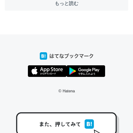
もっと読む
ちょうど同じ理由でEcho Show 8を設定中でした。Prime
とかSpotifyを支払う孝行もできる。一生で親と会える残
り時間を日数にすると1週間とかの人が多いそうだけど、
それを実質100倍以上に伸ばす効果があるはず……
─たまにLINEするくらいだった遠方の父67歳と僕。ITツール導入で
コミュニケーションが劇的に変化した｜tayorini by LIFULL介護
© Hatena
私も3年前ぐらいに祖母の家に設置した。ポケットWifiみ
たいなのでネット環境作ったけどAlexaしか使わないので
回線代ほとんどかからないですよ。参考：
https://toyoshi.hatenablog.com/entry/2019/05/15/1805
34