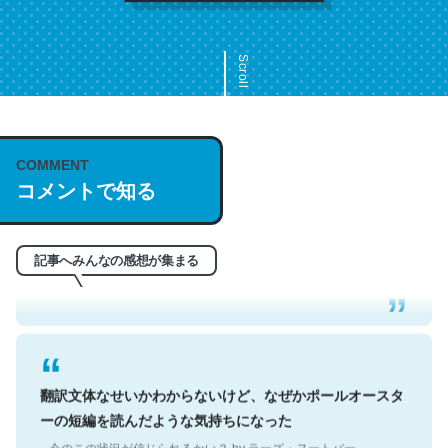
Scroll
COMMENT
これは名文。彼はとてもクレバーなんだろうなと凄く思
コメントで知る
う。英語少しでも読める人は原文もお勧め。自分はこの流
れ好き。Let’s Fucking Go. Then Covid hit. Shit.
─今のこの状況が信じられるかい？ by ラーズ・ヌートバー
記事へみんなの感想が集まる
翻訳文体なせいかわからないけど、なぜかポールオースタ
ーの短編を読んだような気持ちになった
─今のこの状況が信じられるかい？ by ラーズ・ヌートバー