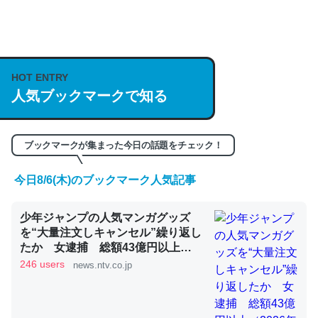
何気にChatGPTの仕組み、特に「トークン」について解
説してる記事が少ないので貴重な良記事。/続編来た
https://isobe324649.hatenablog.com/entry/2023/03/27
HOT ENTRY
人気ブックマークで知る
/064121
─GPTの仕組みと限界についての考察（１） - conceptualization
ブックマークが集まった今日の話題をチェック！
今日8/6(木)のブックマーク人気記事
これは良記事。32768トークンだと英語小説100ページ分
少年ジャンプの人気マンガグッズ
くらい。小説でいう「ずっと前の伏線」は回収されないけ
を“大量注文しキャンセル”繰り返し
ど、短期記憶というには多い分量。進化すればするほど分
たか 女逮捕 総額43億円以上
かりやすく強くなりそう
（2026年8月6日掲載）｜日テレ
246 users
news.ntv.co.jp
NEWS NNN
─GPTの仕組みと限界についての考察（１） - conceptualization