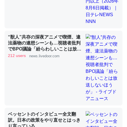
昆虫ってカルシウム少ないのか。知らんかった。調べたら
コオロギのカルシウム分はエビの600分の1程度。
─ニュース :: 【研究発表】昆虫学の大問題＝「昆虫はなぜ海にいな
“獣人”共存の深夜アニメで喫煙、違
いのか」に関する新仮説
法薬物の連想シーンも…視聴者批判
でBPO議論「紛らわしいことは放送
しないほうが」 - ライブドアニュー
212 users
news.livedoor.com
ス
論文では「淡水はカルシウムも酸素も不足してて両方に不
利だから両方が拮抗してるのでは」とあって面白い。海に
いる鋏角類（カブトガニ・ウミグモ）はカルシウムを使わ
ずキチンを強化してる筈だが、酵素が違うのか？
─ニュース :: 【研究発表】昆虫学の大問題＝「昆虫はなぜ海にいな
いのか」に関する新仮説
ベッセントのインタビュー全文翻
訳。日本の政策をやり直せとはっき
り言っている