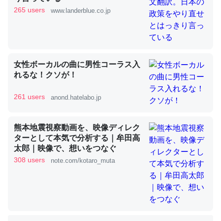
265 users
www.landerblue.co.jp
これを元に考えるとカルシウムを大量に使う脊椎動物と貝
類は苦労してるんだな…。腹足類だと殻を無くしてナメク
ジになったり努力してるし。
女性ボーカルの曲に男性コーラス入
─ニュース :: 【研究発表】昆虫学の大問題＝「昆虫はなぜ海にいな
れるな！クソが！
いのか」に関する新仮説
261 users
anond.hatelabo.jp
熊本地震視察動画を、映像ディレク
ターとして本気で分析する｜牟田高
ウチもEchoを実家に置いて４年。でたまに覗いてる。ぼ
太郎｜映像で、想いをつなぐ
ちぼちRingも置こうかと画策中。あと、Googleマップで
308 users
note.com/kotaro_muta
位置情報を共有してる。電池残量や充電中かが分かるので
これ見て生きてるなって分かる。
─たまにLINEするくらいだった遠方の父67歳と僕。ITツール導入で
コミュニケーションが劇的に変化した｜tayorini by LIFULL介護