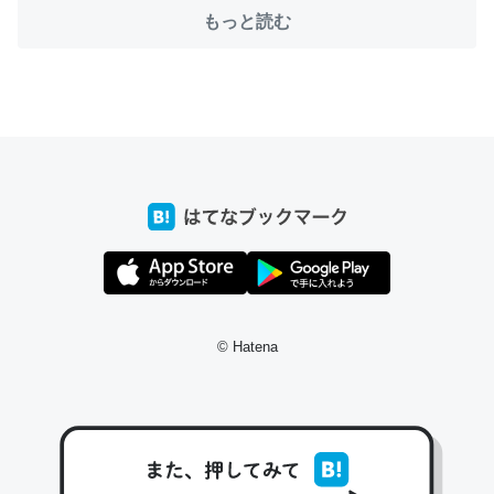
─たまにLINEするくらいだった遠方の父67歳と僕。ITツール導入で
もっと読む
コミュニケーションが劇的に変化した｜tayorini by LIFULL介護
これ作ろう。/早速夕食に作った！本当にスナップえんどう
が止まらなくなった…！生のにんにくが結構効いてるの
で、気になる場合はにんにくだけ加熱してから加えたりガ
ーリックパウダーで代用してもいいかも。
─野菜が止まらなくなる南フランス発祥の万能ソース「アイオリソ
ース」の作り方をビストロ居酒屋のシェフに聞いてみた - メシ通 | ホ
ットペッパーグルメ
© Hatena
スペインにもアリオリソースがあり、それも美味しいんだ
けど、読み方が違うだけで同じものを指すのか、また違う