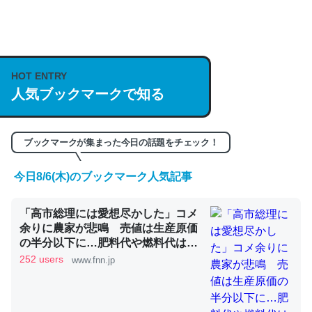
何気にChatGPTの仕組み、特に「トークン」について解
説してる記事が少ないので貴重な良記事。/続編来た
https://isobe324649.hatenablog.com/entry/2023/03/27
HOT ENTRY
/064121
人気ブックマークで知る
─GPTの仕組みと限界についての考察（１） - conceptualization
ブックマークが集まった今日の話題をチェック！
今日8/6(木)のブックマーク人気記事
これは良記事。32768トークンだと英語小説100ページ分
「高市総理には愛想尽かした」コメ
くらい。小説でいう「ずっと前の伏線」は回収されないけ
余りに農家が悲鳴 売値は生産原価
ど、短期記憶というには多い分量。進化すればするほど分
の半分以下に…肥料代や燃料代は高
かりやすく強くなりそう
騰「今年でやめる」農家も｜FNNプ
252 users
www.fnn.jp
─GPTの仕組みと限界についての考察（１） - conceptualization
ライムオンライン