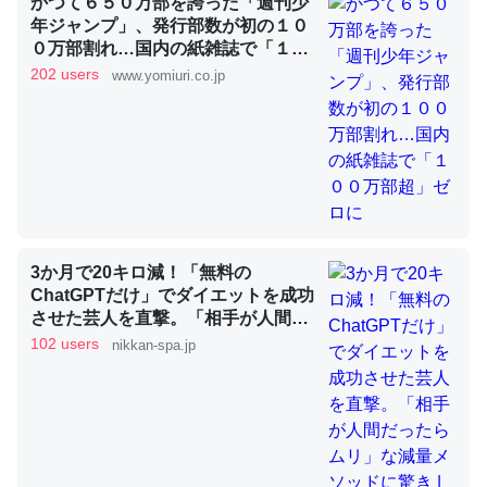
かつて６５０万部を誇った「週刊少
年ジャンプ」、発行部数が初の１０
０万部割れ…国内の紙雑誌で「１０
これを元に考えるとカルシウムを大量に使う脊椎動物と貝
０万部超」ゼロに
202 users
www.yomiuri.co.jp
類は苦労してるんだな…。腹足類だと殻を無くしてナメク
ジになったり努力してるし。
─ニュース :: 【研究発表】昆虫学の大問題＝「昆虫はなぜ海にいな
いのか」に関する新仮説
3か月で20キロ減！「無料の
ChatGPTだけ」でダイエットを成功
ウチもEchoを実家に置いて４年。でたまに覗いてる。ぼ
させた芸人を直撃。「相手が人間だ
ちぼちRingも置こうかと画策中。あと、Googleマップで
ったらムリ」な減量メソッドに驚き
102 users
nikkan-spa.jp
位置情報を共有してる。電池残量や充電中かが分かるので
| 日刊SPA!
これ見て生きてるなって分かる。
─たまにLINEするくらいだった遠方の父67歳と僕。ITツール導入で
コミュニケーションが劇的に変化した｜tayorini by LIFULL介護