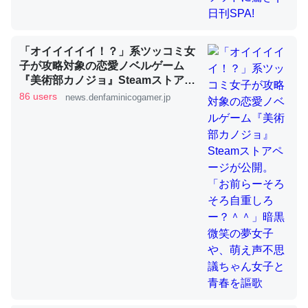
「オイイイイイ！？」系ツッコミ女
ちょうど同じ理由でEcho Show 8を設定中でした。Prime
子が攻略対象の恋愛ノベルゲーム
とかSpotifyを支払う孝行もできる。一生で親と会える残
『美術部カノジョ』Steamストアペ
り時間を日数にすると1週間とかの人が多いそうだけど、
ージが公開。「お前らーそろそろ自
86 users
news.denfaminicogamer.jp
それを実質100倍以上に伸ばす効果があるはず……
重しろー？＾＾」暗黒微笑の夢女子
や、萌え声不思議ちゃん女子と青春
─たまにLINEするくらいだった遠方の父67歳と僕。ITツール導入で
コミュニケーションが劇的に変化した｜tayorini by LIFULL介護
を謳歌
私も3年前ぐらいに祖母の家に設置した。ポケットWifiみ
たいなのでネット環境作ったけどAlexaしか使わないので
回線代ほとんどかからないですよ。参考：
https://toyoshi.hatenablog.com/entry/2019/05/15/1805
34