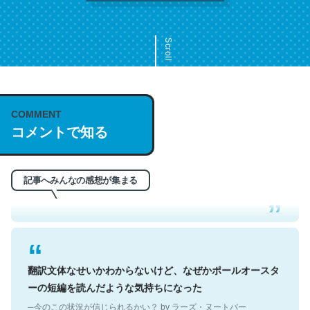
Scroll
COMMENT
これは名文。彼はとてもクレバーなんだろうなと凄く思
コメントで知る
う。英語少しでも読める人は原文もお勧め。自分はこの流
れ好き。Let’s Fucking Go. Then Covid hit. Shit.
─今のこの状況が信じられるかい？ by ラーズ・ヌートバー
記事へみんなの感想が集まる
翻訳文体なせいかわからないけど、なぜかポールオースタ
ーの短編を読んだような気持ちになった
─今のこの状況が信じられるかい？ by ラーズ・ヌートバー