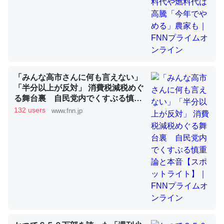
昆虫ってカルシウム少ないのか。知らんかった。調べたら
コオロギのカルシウム分はエビの600分の1程度。
─ニュース :: 【研究発表】昆虫学の大問題＝「昆虫はなぜ海にいな
いのか」に関する新仮説
「みんな高市さんに何も言えない」
「半分以上が反対」 消費税減税めぐ
る舞台裏 自民党内でくすぶる慎重
論と本音【スポットライト】｜FNN
132 users
www.fnn.jp
プライムオンライン
論文では「淡水はカルシウムも酸素も不足してて両方に不
利だから両方が拮抗してるのでは」とあって面白い。海に
いる鋏角類（カブトガニ・ウミグモ）はカルシウムを使わ
ずキチンを強化してる筈だが、酵素が違うのか？
─ニュース :: 【研究発表】昆虫学の大問題＝「昆虫はなぜ海にいな
いのか」に関する新仮説