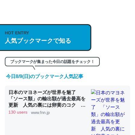
何気にChatGPTの仕組み、特に「トークン」について解
説してる記事が少ないので貴重な良記事。/続編来た
HOT ENTRY
https://isobe324649.hatenablog.com/entry/2023/03/27
人気ブックマークで知る
/064121
─GPTの仕組みと限界についての考察（１） - conceptualization
ブックマークが集まった今日の話題をチェック！
今日8/9(日)のブックマーク人気記事
これは良記事。32768トークンだと英語小説100ページ分
日本のマヨネーズが世界を魅了
くらい。小説でいう「ずっと前の伏線」は回収されないけ
「ソース類」の輸出額が過去最高を
ど、短期記憶というには多い分量。進化すればするほど分
更新 人気の裏には卵黄のコク ア
かりやすく強くなりそう
メリカでは“日本風”が誕生｜FNNプ
130 users
www.fnn.jp
ライムオンライン
─GPTの仕組みと限界についての考察（１） - conceptualization