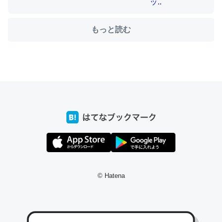
もっと読む
ちょうど同じ理由でEcho Show 8を設定中でした。Prime
とかSpotifyを支払う孝行もできる。一生で親と会える残
り時間を日数にすると1週間とかの人が多いそうだけど、
それを実質100倍以上に伸ばす効果があるはず……
─たまにLINEするくらいだった遠方の父67歳と僕。ITツール導入で
コミュニケーションが劇的に変化した｜tayorini by LIFULL介護
私も3年前ぐらいに祖母の家に設置した。ポケットWifiみ
© Hatena
たいなのでネット環境作ったけどAlexaしか使わないので
回線代ほとんどかからないですよ。参考：
https://toyoshi.hatenablog.com/entry/2019/05/15/1805
34