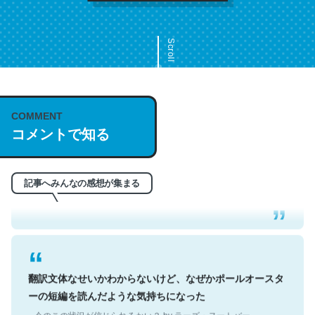
Scroll
COMMENT
これは名文。彼はとてもクレバーなんだろうなと凄く思
コメントで知る
う。英語少しでも読める人は原文もお勧め。自分はこの流
れ好き。Let’s Fucking Go. Then Covid hit. Shit.
─今のこの状況が信じられるかい？ by ラーズ・ヌートバー
記事へみんなの感想が集まる
翻訳文体なせいかわからないけど、なぜかポールオースタ
ーの短編を読んだような気持ちになった
─今のこの状況が信じられるかい？ by ラーズ・ヌートバー