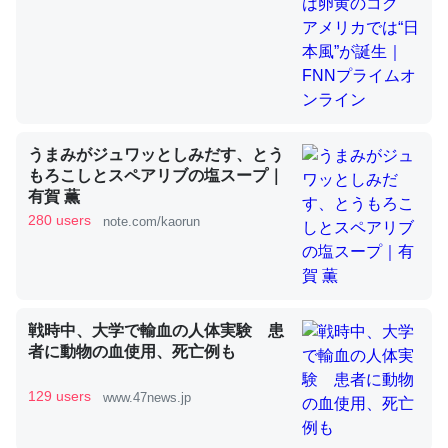
昆虫ってカルシウム少ないのか。知らんかった。調べたら
コオロギのカルシウム分はエビの600分の1程度。
─ニュース :: 【研究発表】昆虫学の大問題＝「昆虫はなぜ海にいな
いのか」に関する新仮説
うまみがジュワッとしみだす、とう
もろこしとスペアリブの塩スープ｜
有賀 薫
280 users
note.com/kaorun
論文では「淡水はカルシウムも酸素も不足してて両方に不
利だから両方が拮抗してるのでは」とあって面白い。海に
いる鋏角類（カブトガニ・ウミグモ）はカルシウムを使わ
戦時中、大学で輸血の人体実験 患
ずキチンを強化してる筈だが、酵素が違うのか？
者に動物の血使用、死亡例も
─ニュース :: 【研究発表】昆虫学の大問題＝「昆虫はなぜ海にいな
いのか」に関する新仮説
129 users
www.47news.jp