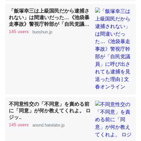
「飯塚幸三は上級国民だから逮捕さ
れない」は間違いだった…《池袋暴
これを元に考えるとカルシウムを大量に使う脊椎動物と貝
走事故》警視庁幹部が「自民党議
類は苦労してるんだな…。腹足類だと殻を無くしてナメク
員」に呼び出されても逮捕を見送っ
145 users
bunshun.jp
ジになったり努力してるし。
た理由 | 文春オンライン
─ニュース :: 【研究発表】昆虫学の大問題＝「昆虫はなぜ海にいな
いのか」に関する新仮説
ウチもEchoを実家に置いて４年。でたまに覗いてる。ぼ
ちぼちRingも置こうかと画策中。あと、Googleマップで
不同意性交の「不同意」を責める前
位置情報を共有してる。電池残量や充電中かが分かるので
に「同意」が何か教えてくれよ。 ロ
これ見て生きてるなって分かる。
ジッ..
─たまにLINEするくらいだった遠方の父67歳と僕。ITツール導入で
145 users
anond.hatelabo.jp
コミュニケーションが劇的に変化した｜tayorini by LIFULL介護