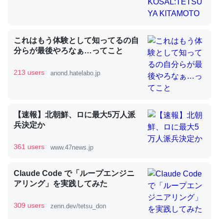
昆虫ってカルシウム少ないのか。知らんかった。調べたら
これはもう体験として知ってるの自
コオロギのカルシウム分はエビの600分の1程度。
分らが最後やろなぁ…ってこと
─ニュース :: 【研究発表】昆虫学の大問題＝「昆虫はなぜ海にいな
いのか」に関する新仮説
213 users
anond.hatelabo.jp
【速報】北朝鮮、ロに最大5万人派
論文では「淡水はカルシウムも酸素も不足してて両方に不
兵決定か
利だから両方が拮抗してるのでは」とあって面白い。海に
361 users
www.47news.jp
いる鋏角類（カブトガニ・ウミグモ）はカルシウムを使わ
ずキチンを強化してる筈だが、酵素が違うのか？
Claude Code で「ループエンジニ
─ニュース :: 【研究発表】昆虫学の大問題＝「昆虫はなぜ海にいな
いのか」に関する新仮説
アリング」を実践してみた
309 users
zenn.dev/tetsu_don