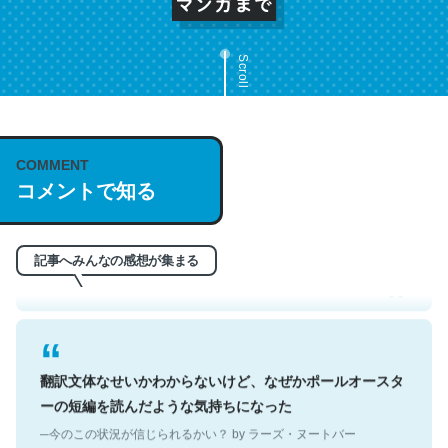
Scroll
COMMENT
これは名文。彼はとてもクレバーなんだろうなと凄く思
コメントで知る
う。英語少しでも読める人は原文もお勧め。自分はこの流
れ好き。Let’s Fucking Go. Then Covid hit. Shit.
─今のこの状況が信じられるかい？ by ラーズ・ヌートバー
記事へみんなの感想が集まる
翻訳文体なせいかわからないけど、なぜかポールオースタ
ーの短編を読んだような気持ちになった
─今のこの状況が信じられるかい？ by ラーズ・ヌートバー