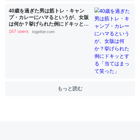
40歳を過ぎた男は筋トレ・キャン
これを元に考えるとカルシウムを大量に使う脊椎動物と貝
プ・カレーにハマるというが、女版
は何か？挙げられた例にドキッとす
類は苦労してるんだな…。腹足類だと殻を無くしてナメク
る「当てはまって笑った」
167 users
togetter.com
ジになったり努力してるし。
─ニュース :: 【研究発表】昆虫学の大問題＝「昆虫はなぜ海にいな
いのか」に関する新仮説
ウチもEchoを実家に置いて４年。でたまに覗いてる。ぼ
もっと読む
ちぼちRingも置こうかと画策中。あと、Googleマップで
位置情報を共有してる。電池残量や充電中かが分かるので
これ見て生きてるなって分かる。
─たまにLINEするくらいだった遠方の父67歳と僕。ITツール導入で
コミュニケーションが劇的に変化した｜tayorini by LIFULL介護