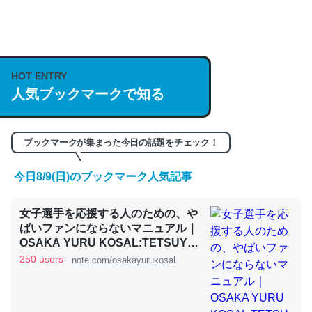
何気にChatGPTの仕組み、特に「トークン」について解
説してる記事が少ないので貴重な良記事。/続編来た
https://isobe324649.hatenablog.com/entry/2023/03/27
HOT ENTRY
/064121
人気ブックマークで知る
─GPTの仕組みと限界についての考察（１） - conceptualization
ブックマークが集まった今日の話題をチェック！
今日8/9(日)のブックマーク人気記事
これは良記事。32768トークンだと英語小説100ページ分
くらい。小説でいう「ずっと前の伏線」は回収されないけ
女子選手を応援する人のための、や
ど、短期記憶というには多い分量。進化すればするほど分
ばいファンにならないマニュアル｜
OSAKA YURU KOSAL:TETSUYA
かりやすく強くなりそう
KITAMOTO
250 users
note.com/osakayurukosal
─GPTの仕組みと限界についての考察（１） - conceptualization