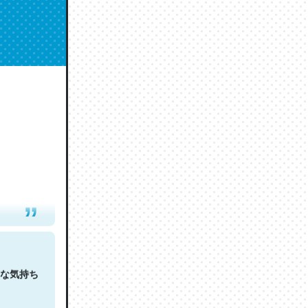
人は原文
な気持ち