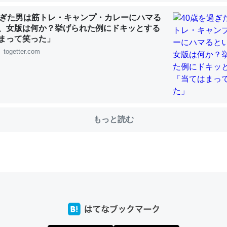
過ぎた男は筋トレ・キャンプ・カレーにハマる
、女版は何か？挙げられた例にドキッとする
まって笑った」
choを実家に置いて４年。でたまに覗いてる。ぼちぼちRingも置こう
togetter.com
、Googleマップで位置情報を共有してる。電池残量や充電中かが分か
きてるなって分かる。
INEするくらいだった遠方の父67歳と僕。ITツール導入でコミュニケーションが劇
ni by LIFULL介護
もっと読む
じ理由でEcho Show 8を設定中でした。PrimeとかSpotifyを支払
生で親と会える残り時間を日数にすると1週間とかの人が多いそうだけ
00倍以上に伸ばす効果があるはず……
INEするくらいだった遠方の父67歳と僕。ITツール導入でコミュニケーションが劇
ni by LIFULL介護