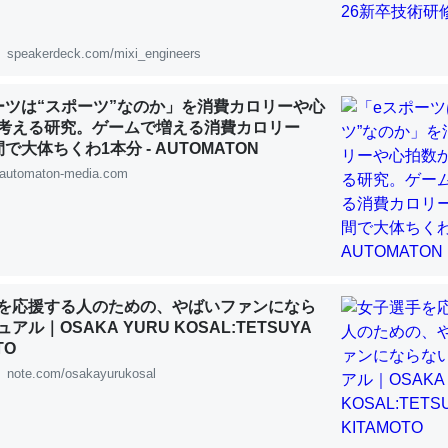
 :: 【研究発表】昆虫学の大問題＝「昆虫はなぜ海にいないのか」に関する新仮説
speakerdeck.com/mixi_engineers
ーツは“スポーツ”なのか」を消費カロリーや心
考える研究。ゲームで増える消費カロリー
「淡水はカルシウムも酸素も不足してて両方に不利だから両方が拮抗し
で大体ちくわ1本分 - AUTOMATON
って面白い。海にいる鋏角類（カブトガニ・ウミグモ）はカルシウムを
automaton-media.com
化してる筈だが、酵素が違うのか？
 :: 【研究発表】昆虫学の大問題＝「昆虫はなぜ海にいないのか」に関する新仮説
を応援する人のための、やばいファンになら
アル｜OSAKA YURU KOSAL:TETSUYA
TO
に考えるとカルシウムを大量に使う脊椎動物と貝類は苦労してるんだな
note.com/osakayurukosal
を無くしてナメクジになったり努力してるし。
 :: 【研究発表】昆虫学の大問題＝「昆虫はなぜ海にいないのか」に関する新仮説