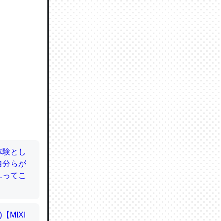
ので貴重
064121
ずっと前
ど分かり
分はエビ