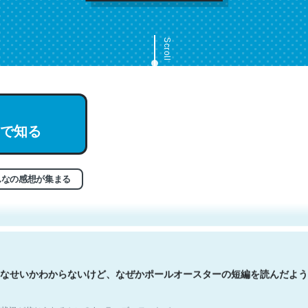
Scroll
で知る
文。彼はとてもクレバーなんだろうなと凄く思う。英語少しでも読める
分はこの流れ好き。Let’s Fucking Go. Then Covid hit. Shit.
状況が信じられるかい？ by ラーズ・ヌートバー
んなの感想が集まる
なせいかわからないけど、なぜかポールオースターの短編を読んだよう
状況が信じられるかい？ by ラーズ・ヌートバー