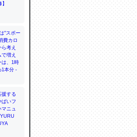
てるので
使わずキ
…。腹足