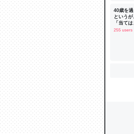
40歳を
というが
「当ては
ウチもE
255 users
中。あと
れ見て生
─たまにL
た｜tayori
ちょうど同
きる。一
を実質1
─たまにL
た｜tayori