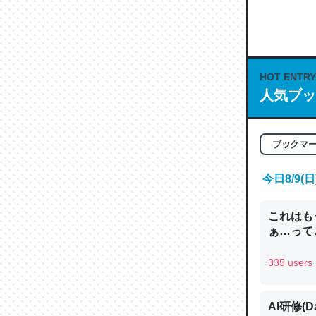
何気にC
な良記事。/続
─GPTの仕
HOT ENTRY
人気ブッ
これは良
ブックマ
の伏線」
今日8/9
やすく強
─GPTの仕
これはも
ぁ…って
335 users
昆虫って
AI研修(D
の600