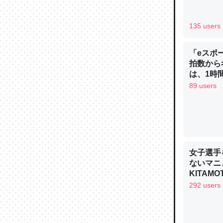
─ニュース
135 users
「eスポ
拍数から
論文では
は、1時間
は」とあ
89 users
チンを強
─ニュース
女子選手
ないマニュ
KITAMO
これを元
292 users
類だと殻
─ニュース