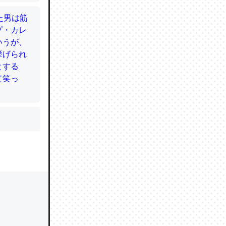
かと画策
るのでこ
的に変化し
う孝行もで
ど、それ
的に変化し