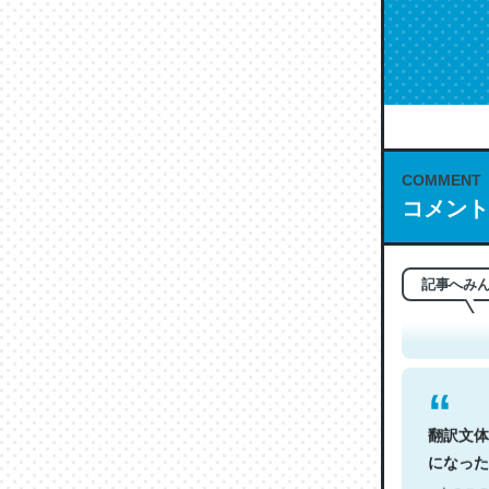
COMMENT
コメント
これは名
もお勧め。自
─今のこの
記事へみ
翻訳文体
になった
─今のこの