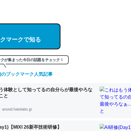
hatGPTの仕組み、特に「トークン」について解説してる記事が少ない
編来た https://isobe324649.hatenablog.com/entry/2023/03/27/
組みと限界についての考察（１） - conceptualization
クマークで知る
記事。32768トークンだと英語小説100ページ分くらい。小説でいう「
ークが集まった今日の話題をチェック！
は回収されないけど、短期記憶というには多い分量。進化すればするほ
(日)のブックマーク人気記事
くなりそう
組みと限界についての考察（１） - conceptualization
う体験として知ってるの自分らが最後やろな
こと
anond.hatelabo.jp
カルシウム少ないのか。知らんかった。調べたらコオロギのカルシウム
ay1)【MIXI 26新卒技術研修】
分の1程度。