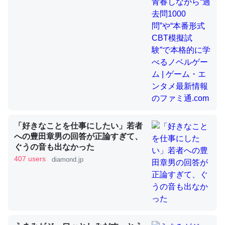
昆虫ってカルシウム少ないのか。知らんかった。調べたら
コオロギのカルシウム分はエビの600分の1程度。
─ニュース :: 【研究発表】昆虫学の大問題＝「昆虫はなぜ海にいな
いのか」に関する新仮説
「好きなことを仕事にしたい」若者
論文では「淡水はカルシウムも酸素も不足してて両方に不
への豊田章男の回答が正論すぎて、
ぐうの音も出なかった
利だから両方が拮抗してるのでは」とあって面白い。海に
407 users
diamond.jp
いる鋏角類（カブトガニ・ウミグモ）はカルシウムを使わ
ずキチンを強化してる筈だが、酵素が違うのか？
─ニュース :: 【研究発表】昆虫学の大問題＝「昆虫はなぜ海にいな
いのか」に関する新仮説