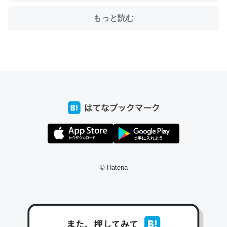
もっと読む
ちょうど同じ理由でEcho Show 8を設定中でした。Prime
とかSpotifyを支払う孝行もできる。一生で親と会える残
り時間を日数にすると1週間とかの人が多いそうだけど、
それを実質100倍以上に伸ばす効果があるはず……
─たまにLINEするくらいだった遠方の父67歳と僕。ITツール導入で
コミュニケーションが劇的に変化した｜tayorini by LIFULL介護
私も3年前ぐらいに祖母の家に設置した。ポケットWifiみ
© Hatena
たいなのでネット環境作ったけどAlexaしか使わないので
回線代ほとんどかからないですよ。参考：
https://toyoshi.hatenablog.com/entry/2019/05/15/1805
34