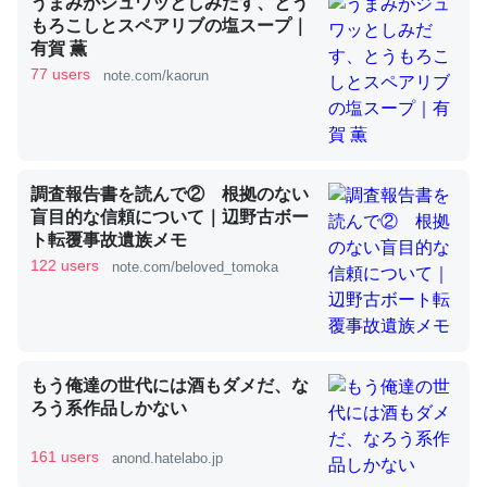
うまみがジュワッとしみだす、とう
もろこしとスペアリブの塩スープ｜
有賀 薫
これを元に考えるとカルシウムを大量に使う脊椎動物と貝
77 users
note.com/kaorun
類は苦労してるんだな…。腹足類だと殻を無くしてナメク
ジになったり努力してるし。
─ニュース :: 【研究発表】昆虫学の大問題＝「昆虫はなぜ海にいな
いのか」に関する新仮説
調査報告書を読んで② 根拠のない
盲目的な信頼について｜辺野古ボー
ト転覆事故遺族メモ
122 users
note.com/beloved_tomoka
ウチもEchoを実家に置いて４年。でたまに覗いてる。ぼ
ちぼちRingも置こうかと画策中。あと、Googleマップで
位置情報を共有してる。電池残量や充電中かが分かるので
もう俺達の世代には酒もダメだ、な
これ見て生きてるなって分かる。
ろう系作品しかない
─たまにLINEするくらいだった遠方の父67歳と僕。ITツール導入で
コミュニケーションが劇的に変化した｜tayorini by LIFULL介護
161 users
anond.hatelabo.jp