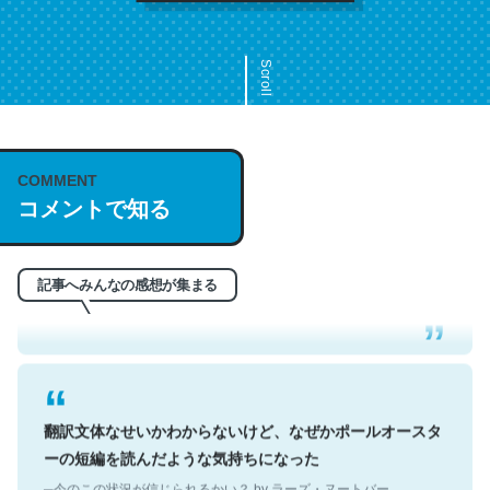
Scroll
COMMENT
これは名文。彼はとてもクレバーなんだろうなと凄く思
コメントで知る
う。英語少しでも読める人は原文もお勧め。自分はこの流
れ好き。Let’s Fucking Go. Then Covid hit. Shit.
─今のこの状況が信じられるかい？ by ラーズ・ヌートバー
記事へみんなの感想が集まる
翻訳文体なせいかわからないけど、なぜかポールオースタ
ーの短編を読んだような気持ちになった
─今のこの状況が信じられるかい？ by ラーズ・ヌートバー