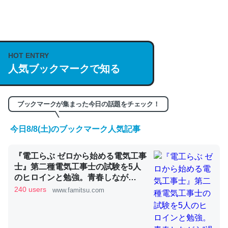
何気にChatGPTの仕組み、特に「トークン」について解
説してる記事が少ないので貴重な良記事。/続編来た
https://isobe324649.hatenablog.com/entry/2023/03/27
HOT ENTRY
人気ブックマークで知る
/064121
─GPTの仕組みと限界についての考察（１） - conceptualization
ブックマークが集まった今日の話題をチェック！
今日8/8(土)のブックマーク人気記事
これは良記事。32768トークンだと英語小説100ページ分
『電工らぶ ゼロから始める電気工事
くらい。小説でいう「ずっと前の伏線」は回収されないけ
士』第二種電気工事士の試験を5人
ど、短期記憶というには多い分量。進化すればするほど分
のヒロインと勉強。青春しなが
かりやすく強くなりそう
ら“過去問1000問”や“本番形式CBT
240 users
www.famitsu.com
模擬試験”で本格的に学べるノベル
─GPTの仕組みと限界についての考察（１） - conceptualization
ゲーム | ゲーム・エンタメ最新情報
のファミ通.com