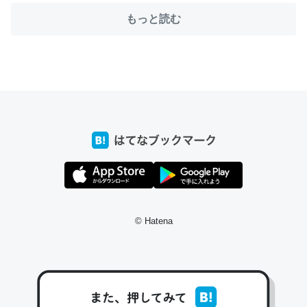
もっと読む
ちょうど同じ理由でEcho Show 8を設定中でした。Prime
とかSpotifyを支払う孝行もできる。一生で親と会える残
り時間を日数にすると1週間とかの人が多いそうだけど、
それを実質100倍以上に伸ばす効果があるはず……
─たまにLINEするくらいだった遠方の父67歳と僕。ITツール導入で
コミュニケーションが劇的に変化した｜tayorini by LIFULL介護
© Hatena
私も3年前ぐらいに祖母の家に設置した。ポケットWifiみ
たいなのでネット環境作ったけどAlexaしか使わないので
回線代ほとんどかからないですよ。参考：
https://toyoshi.hatenablog.com/entry/2019/05/15/1805
34