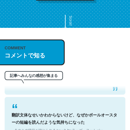
Scroll
COMMENT
これは名文。彼はとてもクレバーなんだろうなと凄く思
コメントで知る
う。英語少しでも読める人は原文もお勧め。自分はこの流
れ好き。Let’s Fucking Go. Then Covid hit. Shit.
─今のこの状況が信じられるかい？ by ラーズ・ヌートバー
記事へみんなの感想が集まる
翻訳文体なせいかわからないけど、なぜかポールオースタ
ーの短編を読んだような気持ちになった
─今のこの状況が信じられるかい？ by ラーズ・ヌートバー