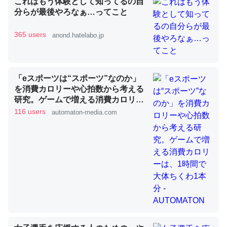
これはもう体験として知ってるの自
分らが最後やろなぁ…ってこと
365 users
anond.hatelabo.jp
昆虫ってカルシウム少ないのか。知らんかった。調べたら
コオロギのカルシウム分はエビの600分の1程度。
─ニュース :: 【研究発表】昆虫学の大問題＝「昆虫はなぜ海にいな
いのか」に関する新仮説
「eスポーツは“スポーツ”なのか」
を消費カロリーや心拍数から考える
研究。ゲームで増える消費カロリー
は、1時間で大体ちくわ1本分 -
116 users
automaton-media.com
AUTOMATON
論文では「淡水はカルシウムも酸素も不足してて両方に不
利だから両方が拮抗してるのでは」とあって面白い。海に
いる鋏角類（カブトガニ・ウミグモ）はカルシウムを使わ
ずキチンを強化してる筈だが、酵素が違うのか？
─ニュース :: 【研究発表】昆虫学の大問題＝「昆虫はなぜ海にいな
いのか」に関する新仮説