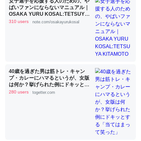
女子選手を応援する人のための、や
ばいファンにならないマニュアル｜
OSAKA YURU KOSAL:TETSUYA
KITAMOTO
これを元に考えるとカルシウムを大量に使う脊椎動物と貝
310 users
note.com/osakayurukosal
類は苦労してるんだな…。腹足類だと殻を無くしてナメク
ジになったり努力してるし。
─ニュース :: 【研究発表】昆虫学の大問題＝「昆虫はなぜ海にいな
いのか」に関する新仮説
40歳を過ぎた男は筋トレ・キャン
プ・カレーにハマるというが、女版
は何か？挙げられた例にドキッとす
ウチもEchoを実家に置いて４年。でたまに覗いてる。ぼ
る「当てはまって笑った」
280 users
togetter.com
ちぼちRingも置こうかと画策中。あと、Googleマップで
位置情報を共有してる。電池残量や充電中かが分かるので
これ見て生きてるなって分かる。
─たまにLINEするくらいだった遠方の父67歳と僕。ITツール導入で
コミュニケーションが劇的に変化した｜tayorini by LIFULL介護