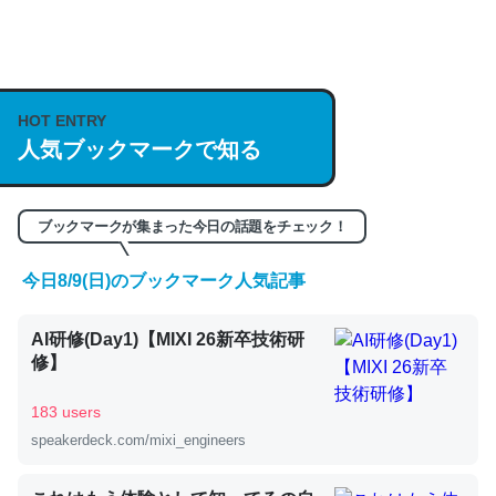
何気にChatGPTの仕組み、特に「トークン」について解
説してる記事が少ないので貴重な良記事。/続編来た
https://isobe324649.hatenablog.com/entry/2023/03/27
HOT ENTRY
人気ブックマークで知る
/064121
─GPTの仕組みと限界についての考察（１） - conceptualization
ブックマークが集まった今日の話題をチェック！
今日8/9(日)のブックマーク人気記事
これは良記事。32768トークンだと英語小説100ページ分
AI研修(Day1)【MIXI 26新卒技術研
くらい。小説でいう「ずっと前の伏線」は回収されないけ
修】
ど、短期記憶というには多い分量。進化すればするほど分
かりやすく強くなりそう
183 users
─GPTの仕組みと限界についての考察（１） - conceptualization
speakerdeck.com/mixi_engineers