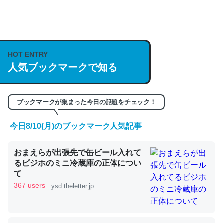
何気にChatGPTの仕組み、特に「トークン」について解
説してる記事が少ないので貴重な良記事。/続編来た
https://isobe324649.hatenablog.com/entry/2023/03/27
HOT ENTRY
/064121
人気ブックマークで知る
─GPTの仕組みと限界についての考察（１） - conceptualization
ブックマークが集まった今日の話題をチェック！
今日8/10(月)のブックマーク人気記事
これは良記事。32768トークンだと英語小説100ページ分
くらい。小説でいう「ずっと前の伏線」は回収されないけ
おまえらが出張先で缶ビール入れて
ど、短期記憶というには多い分量。進化すればするほど分
るビジホのミニ冷蔵庫の正体につい
かりやすく強くなりそう
て
367 users
ysd.theletter.jp
─GPTの仕組みと限界についての考察（１） - conceptualization