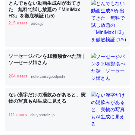
とんでもない動画生成AIが出てき
た 無料で試し放題の「MiniMax
H3」を徹底検証 (1/5)
昆虫ってカルシウム少ないのか。知らんかった。調べたら
215 users
ascii.jp
コオロギのカルシウム分はエビの600分の1程度。
─ニュース :: 【研究発表】昆虫学の大問題＝「昆虫はなぜ海にいな
いのか」に関する新仮説
ソーセージパンを10種類食べた話｜
ソーセージ姉さん
論文では「淡水はカルシウムも酸素も不足してて両方に不
264 users
note.com/goodjoshi
利だから両方が拮抗してるのでは」とあって面白い。海に
いる鋏角類（カブトガニ・ウミグモ）はカルシウムを使わ
ない漢字だけの湯飲みがあると、実
ずキチンを強化してる筈だが、酵素が違うのか？
物の写真もAI生成に見える
─ニュース :: 【研究発表】昆虫学の大問題＝「昆虫はなぜ海にいな
いのか」に関する新仮説
111 users
dailyportalz.jp