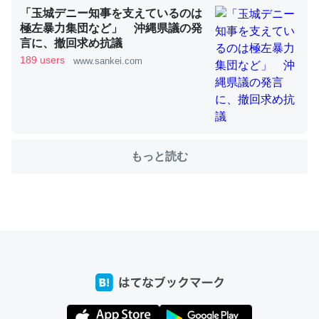
「玉城デニー知事を支えているのは
極左暴力集団など」 沖縄県議の発
これを元に考えるとカルシウムを大量に使う脊椎動物と貝
言に、撤回求め抗議
類は苦労してるんだな…。腹足類だと殻を無くしてナメク
189 users
www.sankei.com
ジになったり努力してるし。
─ニュース :: 【研究発表】昆虫学の大問題＝「昆虫はなぜ海にいな
いのか」に関する新仮説
もっと読む
ウチもEchoを実家に置いて４年。でたまに覗いてる。ぼ
ちぼちRingも置こうかと画策中。あと、Googleマップで
位置情報を共有してる。電池残量や充電中かが分かるので
これ見て生きてるなって分かる。
─たまにLINEするくらいだった遠方の父67歳と僕。ITツール導入で
コミュニケーションが劇的に変化した｜tayorini by LIFULL介護