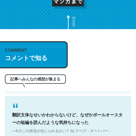
Scroll
これは名文。彼はとてもクレバーなんだろうなと凄く思
COMMENT
コメントで知る
う。英語少しでも読める人は原文もお勧め。自分はこの流
れ好き。Let’s Fucking Go. Then Covid hit. Shit.
─今のこの状況が信じられるかい？ by ラーズ・ヌートバー
記事へみんなの感想が集まる
翻訳文体なせいかわからないけど、なぜかポールオースタ
ーの短編を読んだような気持ちになった
─今のこの状況が信じられるかい？ by ラーズ・ヌートバー