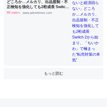
どころか…メルカリ、出品規制・不
正検知を強化しても2桁成長 Switch
2から始まり、「ちいかわ」で極ま
90 users
www.advertimes.com
これを元に考えるとカルシウムを大量に使う脊椎動物と貝
った“転売対策の本気”
類は苦労してるんだな…。腹足類だと殻を無くしてナメク
ジになったり努力してるし。
─ニュース :: 【研究発表】昆虫学の大問題＝「昆虫はなぜ海にいな
いのか」に関する新仮説
ウチもEchoを実家に置いて４年。でたまに覗いてる。ぼ
もっと読む
ちぼちRingも置こうかと画策中。あと、Googleマップで
位置情報を共有してる。電池残量や充電中かが分かるので
これ見て生きてるなって分かる。
─たまにLINEするくらいだった遠方の父67歳と僕。ITツール導入で
コミュニケーションが劇的に変化した｜tayorini by LIFULL介護