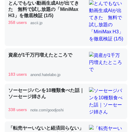
とんでもない動画生成AIが出てき
た 無料で試し放題の「MiniMax
H3」を徹底検証 (1/5)
昆虫ってカルシウム少ないのか。知らんかった。調べたら
358 users
ascii.jp
コオロギのカルシウム分はエビの600分の1程度。
─ニュース :: 【研究発表】昆虫学の大問題＝「昆虫はなぜ海にいな
いのか」に関する新仮説
資産が1千万円増えたところで
183 users
anond.hatelabo.jp
論文では「淡水はカルシウムも酸素も不足してて両方に不
利だから両方が拮抗してるのでは」とあって面白い。海に
ソーセージパンを10種類食べた話｜
いる鋏角類（カブトガニ・ウミグモ）はカルシウムを使わ
ソーセージ姉さん
ずキチンを強化してる筈だが、酵素が違うのか？
338 users
─ニュース :: 【研究発表】昆虫学の大問題＝「昆虫はなぜ海にいな
note.com/goodjoshi
いのか」に関する新仮説
「転売ヤーいないと経済回らない」