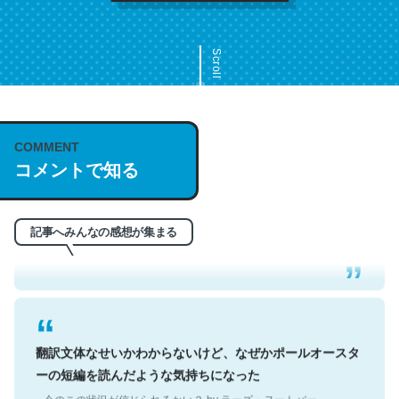
Scroll
COMMENT
これは名文。彼はとてもクレバーなんだろうなと凄く思
コメントで知る
う。英語少しでも読める人は原文もお勧め。自分はこの流
れ好き。Let’s Fucking Go. Then Covid hit. Shit.
─今のこの状況が信じられるかい？ by ラーズ・ヌートバー
記事へみんなの感想が集まる
翻訳文体なせいかわからないけど、なぜかポールオースタ
ーの短編を読んだような気持ちになった
─今のこの状況が信じられるかい？ by ラーズ・ヌートバー