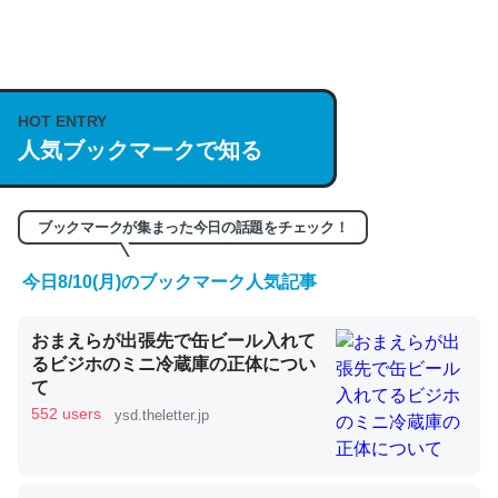
何気にChatGPTの仕組み、特に「トークン」について解
説してる記事が少ないので貴重な良記事。/続編来た
HOT ENTRY
https://isobe324649.hatenablog.com/entry/2023/03/27
人気ブックマークで知る
/064121
─GPTの仕組みと限界についての考察（１） - conceptualization
ブックマークが集まった今日の話題をチェック！
今日8/10(月)のブックマーク人気記事
これは良記事。32768トークンだと英語小説100ページ分
おまえらが出張先で缶ビール入れて
くらい。小説でいう「ずっと前の伏線」は回収されないけ
るビジホのミニ冷蔵庫の正体につい
ど、短期記憶というには多い分量。進化すればするほど分
て
かりやすく強くなりそう
552 users
ysd.theletter.jp
─GPTの仕組みと限界についての考察（１） - conceptualization