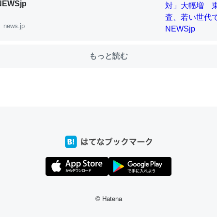
NEWSjp
news.jp
choを実家に置いて４年。でたまに覗いてる。ぼちぼちRingも置こう
、Googleマップで位置情報を共有してる。電池残量や充電中かが分か
もっと読む
きてるなって分かる。
INEするくらいだった遠方の父67歳と僕。ITツール導入でコミュニケーションが劇
ni by LIFULL介護
じ理由でEcho Show 8を設定中でした。PrimeとかSpotifyを支払
生で親と会える残り時間を日数にすると1週間とかの人が多いそうだけ
00倍以上に伸ばす効果があるはず……
INEするくらいだった遠方の父67歳と僕。ITツール導入でコミュニケーションが劇
ni by LIFULL介護
© Hatena