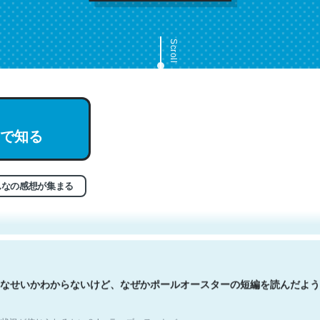
Scroll
で知る
文。彼はとてもクレバーなんだろうなと凄く思う。英語少しでも読める
分はこの流れ好き。Let’s Fucking Go. Then Covid hit. Shit.
状況が信じられるかい？ by ラーズ・ヌートバー
んなの感想が集まる
なせいかわからないけど、なぜかポールオースターの短編を読んだよう
状況が信じられるかい？ by ラーズ・ヌートバー