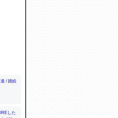
ので貴重
064121
ずっと前
ど分かり
分はエビ