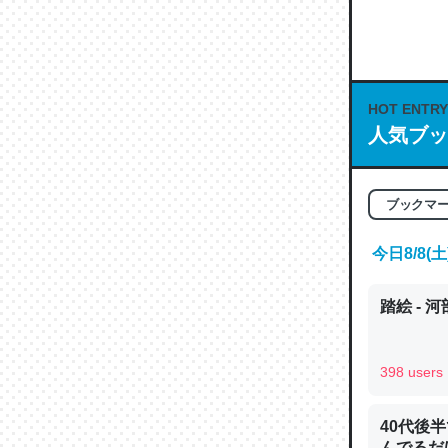
何気にC
な良記事。/続
─GPTの仕
HOT ENTRY
人気ブッ
ブックマ
これは良
の伏線」
今日8/8
やすく強
─GPTの仕
踏絵 - 
398 users
昆虫って
40代後
の600
んでるだ