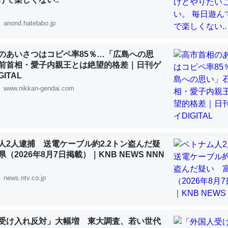
 :: 【研究発表】昆虫学の大問題＝「昆虫はなぜ海にいないのか」に関する新仮説
anond.hatelabo.jp
のあいさつはコピペ率85％…「広島への思
前首相・愛子内親王とは絶望的格差｜日刊ゲ
「淡水はカルシウムも酸素も不足してて両方に不利だから両方が拮抗し
ITAL
って面白い。海にいる鋏角類（カブトガニ・ウミグモ）はカルシウムを
www.nikkan-gendai.com
化してる筈だが、酵素が違うのか？
 :: 【研究発表】昆虫学の大問題＝「昆虫はなぜ海にいないのか」に関する新仮説
人2人逮捕 送電ケーブル約2.2トン盗んだ疑
（2026年8月7日掲載）｜KNB NEWS NNN
news.ntv.co.jp
に考えるとカルシウムを大量に使う脊椎動物と貝類は苦労してるんだな
を無くしてナメクジになったり努力してるし。
 :: 【研究発表】昆虫学の大問題＝「昆虫はなぜ海にいないのか」に関する新仮説
受け入れ反対」大幅増 東大調査、若い世代