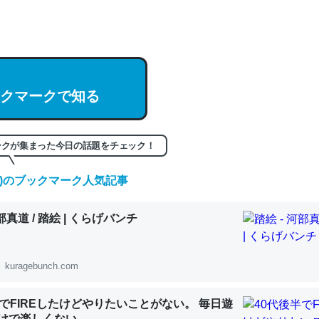
hatGPTの仕組み、特に「トークン」について解説してる記事が少ない
編来た https://isobe324649.hatenablog.com/entry/2023/03/27/
組みと限界についての考察（１） - conceptualization
クマークで知る
ークが集まった今日の話題をチェック！
記事。32768トークンだと英語小説100ページ分くらい。小説でいう「
は回収されないけど、短期記憶というには多い分量。進化すればするほ
(土)のブックマーク人気記事
くなりそう
組みと限界についての考察（１） - conceptualization
河部真道 / 踏絵 | くらげバンチ
kuragebunch.com
カルシウム少ないのか。知らんかった。調べたらコオロギのカルシウム
半でFIREしたけどやりたいことがない。 毎日遊
分の1程度。
けで楽しくない..