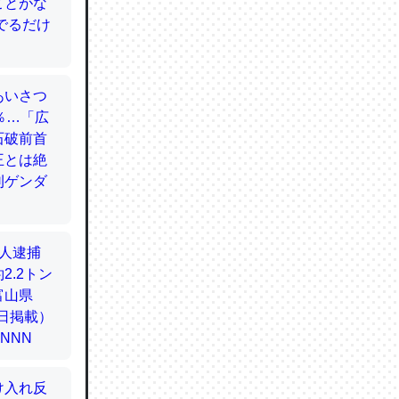
てるので
使わずキ
…。腹足