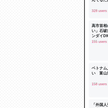
─ニュース
328 users
高市首相
い」石破
論文では
ンダイDIG
は」とあ
155 users
チンを強
─ニュース
ベトナム
い 富山県
158 users
これを元
類だと殻
─ニュース
「外国人