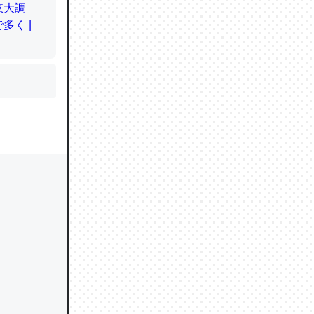
かと画策
るのでこ
的に変化し
う孝行もで
ど、それ
的に変化し