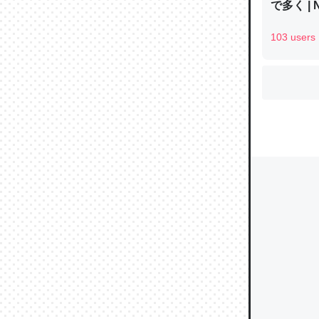
で多く | 
103 users
ウチもE
中。あと
れ見て生
─たまにL
た｜tayori
ちょうど同
きる。一
を実質1
─たまにL
た｜tayori