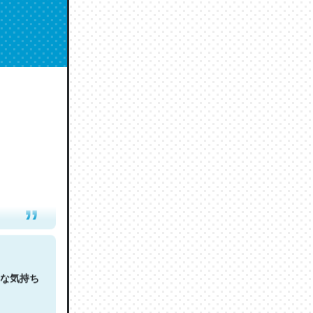
人は原文
な気持ち