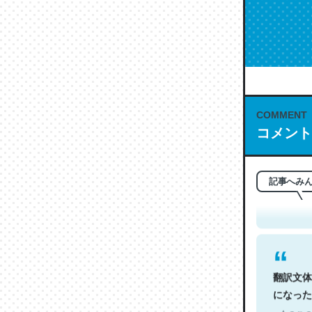
COMMENT
コメント
これは名
もお勧め。自
─今のこの
記事へみ
翻訳文体
になった
─今のこの