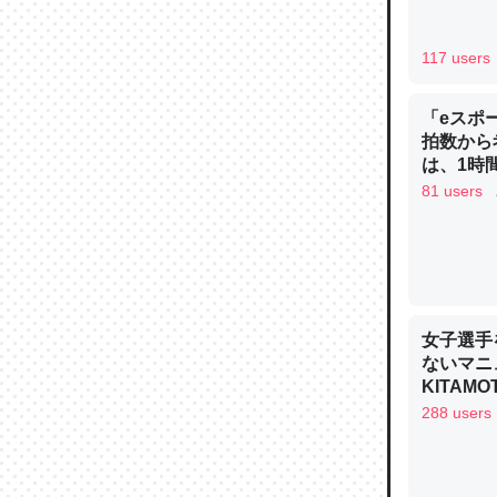
─ニュース
117 users
「eスポ
拍数から
論文では
は、1時間
は」とあ
81 users
チンを強
─ニュース
女子選手
ないマニュ
KITAMO
これを元
288 users
類だと殻
─ニュース