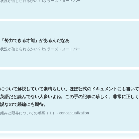
「努力できる才能」があるんだなあ
状況が信じられるかい？ by ラーズ・ヌートバー
について解説していて素晴らしい。ほぼ公式のドキュメントにも書いて
英語だと読んでない人多いよね。この手の記事に珍しく、非常に正しく
説なので続編にも期待。
組みと限界についての考察（１） - conceptualization