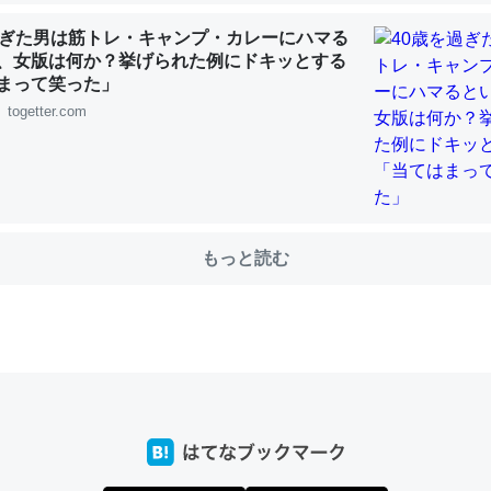
過ぎた男は筋トレ・キャンプ・カレーにハマる
、女版は何か？挙げられた例にドキッとする
まって笑った」
choを実家に置いて４年。でたまに覗いてる。ぼちぼちRingも置こう
togetter.com
、Googleマップで位置情報を共有してる。電池残量や充電中かが分か
きてるなって分かる。
INEするくらいだった遠方の父67歳と僕。ITツール導入でコミュニケーションが劇
ni by LIFULL介護
もっと読む
じ理由でEcho Show 8を設定中でした。PrimeとかSpotifyを支払
生で親と会える残り時間を日数にすると1週間とかの人が多いそうだけ
00倍以上に伸ばす効果があるはず……
INEするくらいだった遠方の父67歳と僕。ITツール導入でコミュニケーションが劇
ni by LIFULL介護