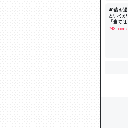
40歳を
というが
「当ては
ウチもE
248 users
中。あと
れ見て生
─たまにL
た｜tayori
ちょうど同
きる。一
を実質1
─たまにL
た｜tayori