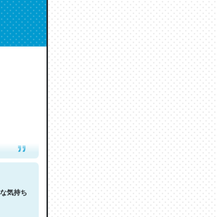
人は原文
な気持ち