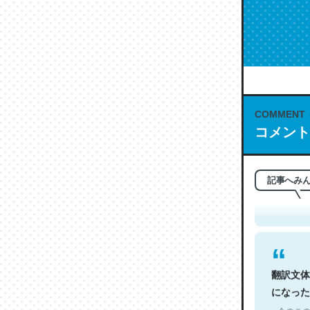
COMMENT
コメント
これは名
もお勧め。自
─今のこの
記事へみ
翻訳文体
になった
─今のこの