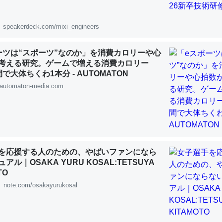
 :: 【研究発表】昆虫学の大問題＝「昆虫はなぜ海にいないのか」に関する新仮説
speakerdeck.com/mixi_engineers
ーツは“スポーツ”なのか」を消費カロリーや心
考える研究。ゲームで増える消費カロリー
「淡水はカルシウムも酸素も不足してて両方に不利だから両方が拮抗し
で大体ちくわ1本分 - AUTOMATON
って面白い。海にいる鋏角類（カブトガニ・ウミグモ）はカルシウムを
automaton-media.com
化してる筈だが、酵素が違うのか？
 :: 【研究発表】昆虫学の大問題＝「昆虫はなぜ海にいないのか」に関する新仮説
を応援する人のための、やばいファンになら
アル｜OSAKA YURU KOSAL:TETSUYA
TO
に考えるとカルシウムを大量に使う脊椎動物と貝類は苦労してるんだな
note.com/osakayurukosal
を無くしてナメクジになったり努力してるし。
 :: 【研究発表】昆虫学の大問題＝「昆虫はなぜ海にいないのか」に関する新仮説