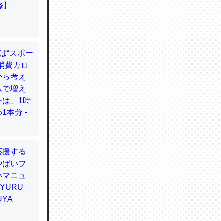
てるので
使わずキ
…。腹足