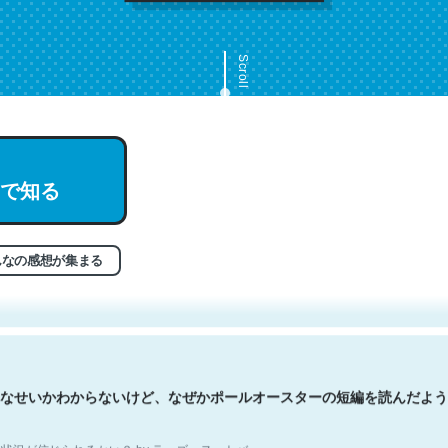
Scroll
で知る
文。彼はとてもクレバーなんだろうなと凄く思う。英語少しでも読める
分はこの流れ好き。Let’s Fucking Go. Then Covid hit. Shit.
状況が信じられるかい？ by ラーズ・ヌートバー
んなの感想が集まる
なせいかわからないけど、なぜかポールオースターの短編を読んだよう
状況が信じられるかい？ by ラーズ・ヌートバー