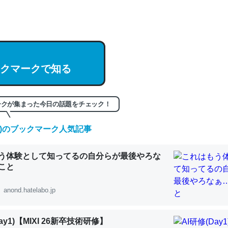
hatGPTの仕組み、特に「トークン」について解説してる記事が少ない
編来た https://isobe324649.hatenablog.com/entry/2023/03/27/
組みと限界についての考察（１） - conceptualization
クマークで知る
記事。32768トークンだと英語小説100ページ分くらい。小説でいう「
ークが集まった今日の話題をチェック！
は回収されないけど、短期記憶というには多い分量。進化すればするほ
(日)のブックマーク人気記事
くなりそう
組みと限界についての考察（１） - conceptualization
う体験として知ってるの自分らが最後やろな
こと
anond.hatelabo.jp
カルシウム少ないのか。知らんかった。調べたらコオロギのカルシウム
ay1)【MIXI 26新卒技術研修】
分の1程度。