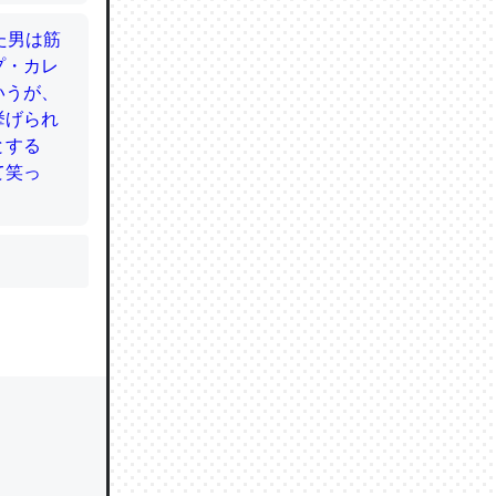
かと画策
るのでこ
的に変化し
う孝行もで
ど、それ
的に変化し