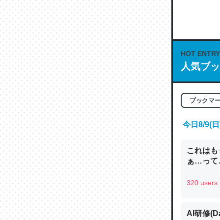
何気にC
な良記事。/続
─GPTの仕
HOT ENTRY
人気ブッ
これは良
ブックマ
の伏線」
今日8/9
やすく強
─GPTの仕
これはも
ぁ…って
320 users
昆虫って
AI研修(D
の600