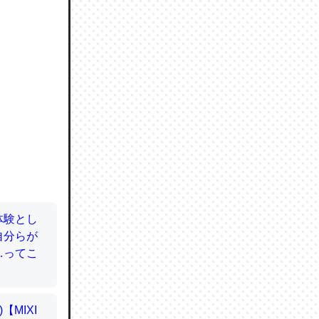
ので貴重
064121
ずっと前
ど分かり
分はエビ