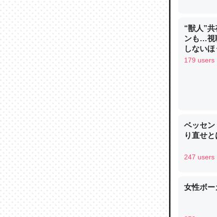
─ニュース
“獣人”
ンも…視
しないほ
179 users
論文では
は」とあ
チンを強
─ニュース
ベッセン
り直せと
247 users
これを元
類だと殻
女性ボー
─ニュース