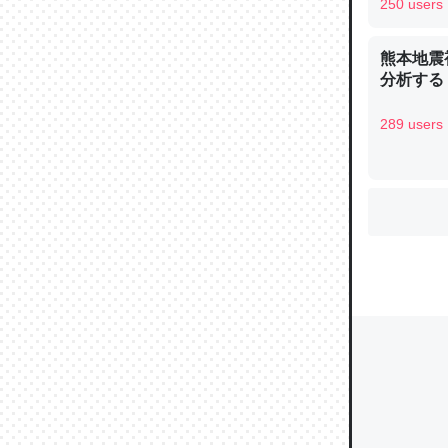
250 users
熊本地震
分析する
ウチもE
中。あと
289 users
れ見て生
─たまにL
た｜tayori
ちょうど同
きる。一
を実質1
─たまにL
た｜tayori