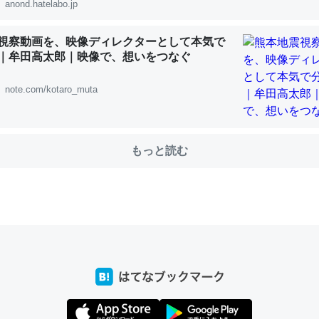
anond.hatelabo.jp
視察動画を、映像ディレクターとして本気で
｜牟田高太郎｜映像で、想いをつなぐ
choを実家に置いて４年。でたまに覗いてる。ぼちぼちRingも置こう
、Googleマップで位置情報を共有してる。電池残量や充電中かが分か
note.com/kotaro_muta
きてるなって分かる。
INEするくらいだった遠方の父67歳と僕。ITツール導入でコミュニケーションが劇
ni by LIFULL介護
もっと読む
じ理由でEcho Show 8を設定中でした。PrimeとかSpotifyを支払
生で親と会える残り時間を日数にすると1週間とかの人が多いそうだけ
00倍以上に伸ばす効果があるはず……
INEするくらいだった遠方の父67歳と僕。ITツール導入でコミュニケーションが劇
ni by LIFULL介護