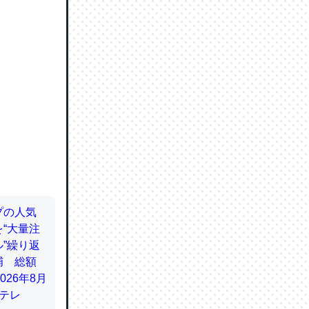
ので貴重
064121
ずっと前
ど分かり
分はエビ