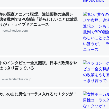
 :: 【研究発表】昆虫学の大問題＝「昆虫はなぜ海にいないのか」に関する新仮説
共存の深夜アニメで喫煙、違法薬物の連想シー
聴者批判でBPO議論「紛らわしいことは放送
うが」 - ライブドアニュース
news.livedoor.com
「淡水はカルシウムも酸素も不足してて両方に不利だから両方が拮抗し
って面白い。海にいる鋏角類（カブトガニ・ウミグモ）はカルシウムを
化してる筈だが、酵素が違うのか？
 :: 【研究発表】昆虫学の大問題＝「昆虫はなぜ海にいないのか」に関する新仮説
トのインタビュー全文翻訳。日本の政策をや
はっきり言っている
www.landerblue.co.jp
に考えるとカルシウムを大量に使う脊椎動物と貝類は苦労してるんだな
を無くしてナメクジになったり努力してるし。
カルの曲に男性コーラス入れるな！クソが！
 :: 【研究発表】昆虫学の大問題＝「昆虫はなぜ海にいないのか」に関する新仮説