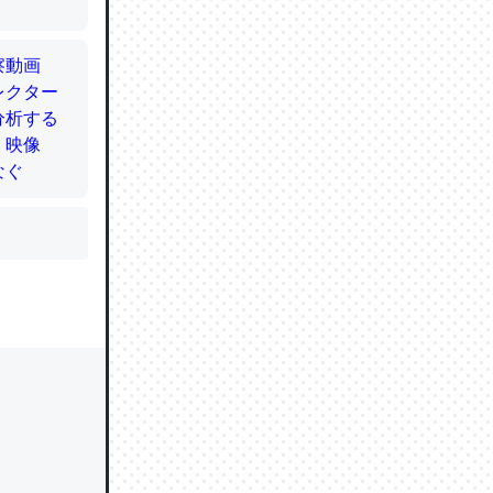
かと画策
るのでこ
的に変化し
う孝行もで
ど、それ
的に変化し