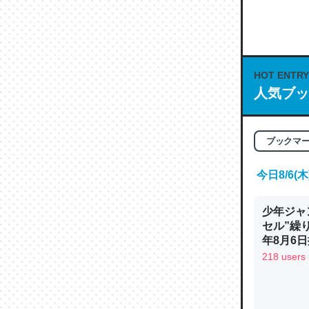
何気にC
な良記事。/続
─GPTの仕
HOT ENTRY
人気ブッ
これは良
ブックマ
の伏線」
やすく強
今日8/6
─GPTの仕
少年ジャ
セル”繰
年8月6日
218 users
昆虫って
の600