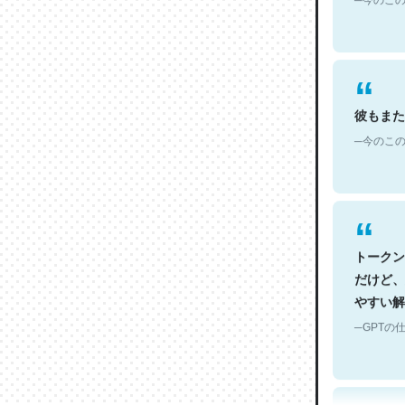
彼もまた
─今のこの
トークン
だけど、
やすい解
─GPTの仕