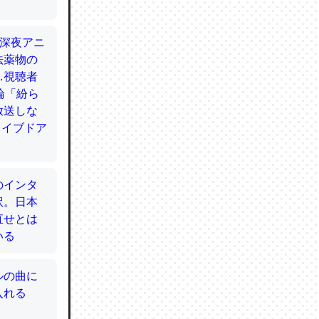
てるので
使わずキ
…。腹足