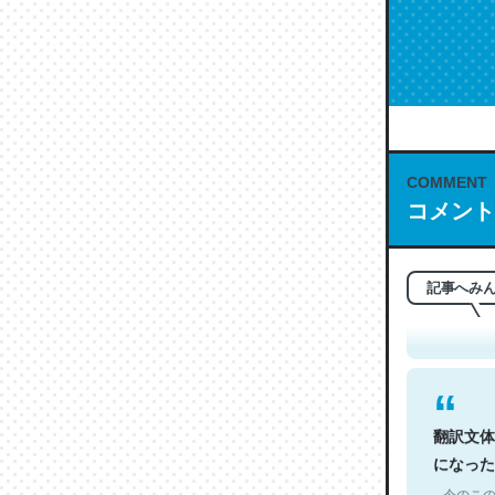
COMMENT
コメント
これは名
もお勧め。自
─今のこの
記事へみ
翻訳文体
になった
─今のこの