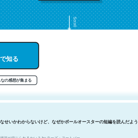
Scroll
で知る
文。彼はとてもクレバーなんだろうなと凄く思う。英語少しでも読める
分はこの流れ好き。Let’s Fucking Go. Then Covid hit. Shit.
状況が信じられるかい？ by ラーズ・ヌートバー
んなの感想が集まる
なせいかわからないけど、なぜかポールオースターの短編を読んだよう
状況が信じられるかい？ by ラーズ・ヌートバー