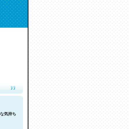
人は原文
な気持ち