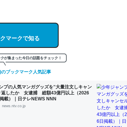
hatGPTの仕組み、特に「トークン」について解説してる記事が少ない
編来た https://isobe324649.hatenablog.com/entry/2023/03/27/
組みと限界についての考察（１） - conceptualization
クマークで知る
記事。32768トークンだと英語小説100ページ分くらい。小説でいう「
ークが集まった今日の話題をチェック！
は回収されないけど、短期記憶というには多い分量。進化すればするほ
くなりそう
(木)のブックマーク人気記事
組みと限界についての考察（１） - conceptualization
ンプの人気マンガグッズを“大量注文しキャン
り返したか 女逮捕 総額43億円以上（2026
掲載）｜日テレNEWS NNN
news.ntv.co.jp
カルシウム少ないのか。知らんかった。調べたらコオロギのカルシウム
分の1程度。