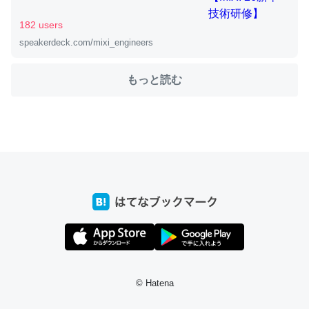
182 users
speakerdeck.com/mixi_engineers
ちょうど同じ理由でEcho Show 8を設定中でした。Prime
とかSpotifyを支払う孝行もできる。一生で親と会える残
もっと読む
り時間を日数にすると1週間とかの人が多いそうだけど、
それを実質100倍以上に伸ばす効果があるはず……
─たまにLINEするくらいだった遠方の父67歳と僕。ITツール導入で
コミュニケーションが劇的に変化した｜tayorini by LIFULL介護
私も3年前ぐらいに祖母の家に設置した。ポケットWifiみ
たいなのでネット環境作ったけどAlexaしか使わないので
回線代ほとんどかからないですよ。参考：
https://toyoshi.hatenablog.com/entry/2019/05/15/1805
© Hatena
34