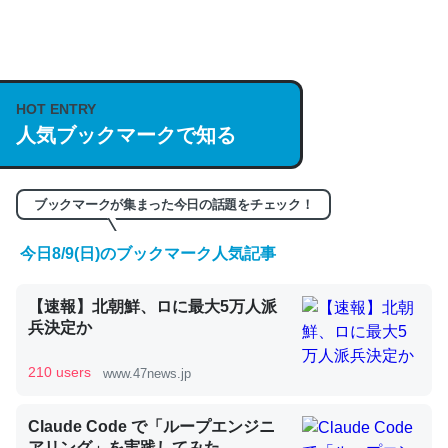
何気にChatGPTの仕組み、特に「トークン」について解
説してる記事が少ないので貴重な良記事。/続編来た
HOT ENTRY
https://isobe324649.hatenablog.com/entry/2023/03/27
人気ブックマークで知る
/064121
─GPTの仕組みと限界についての考察（１） - conceptualization
ブックマークが集まった今日の話題をチェック！
今日8/9(日)のブックマーク人気記事
これは良記事。32768トークンだと英語小説100ページ分
【速報】北朝鮮、ロに最大5万人派
くらい。小説でいう「ずっと前の伏線」は回収されないけ
兵決定か
ど、短期記憶というには多い分量。進化すればするほど分
かりやすく強くなりそう
210 users
www.47news.jp
─GPTの仕組みと限界についての考察（１） - conceptualization
Claude Code で「ループエンジニ
アリング」を実践してみた