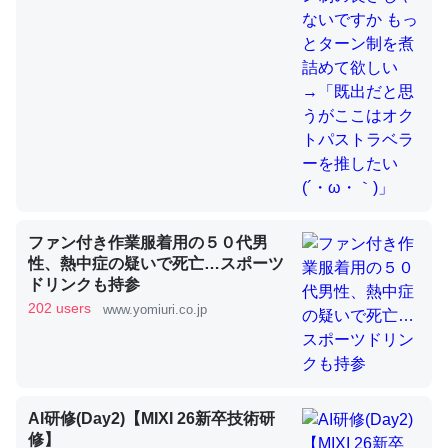
これを元に考えるとカルシウムを大量に使う脊椎動物と貝
類は苦労してるんだな…。腹足類だと殻を無くしてナメク
ジになったり努力してるし。
─ニュース :: 【研究発表】昆虫学の大問題＝「昆虫はなぜ海にいな
いのか」に関する新仮説
ファン付き作業服着用の５０代男
性、熱中症の疑いで死亡…スポーツ
ドリンクも持参
ウチもEchoを実家に置いて４年。でたまに覗いてる。ぼ
202 users
www.yomiuri.co.jp
ちぼちRingも置こうかと画策中。あと、Googleマップで
位置情報を共有してる。電池残量や充電中かが分かるので
これ見て生きてるなって分かる。
─たまにLINEするくらいだった遠方の父67歳と僕。ITツール導入で
コミュニケーションが劇的に変化した｜tayorini by LIFULL介護
AI研修(Day2)【MIXI 26新卒技術研
修】