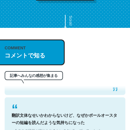
Scroll
COMMENT
これは名文。彼はとてもクレバーなんだろうなと凄く思
コメントで知る
う。英語少しでも読める人は原文もお勧め。自分はこの流
れ好き。Let’s Fucking Go. Then Covid hit. Shit.
─今のこの状況が信じられるかい？ by ラーズ・ヌートバー
記事へみんなの感想が集まる
翻訳文体なせいかわからないけど、なぜかポールオースタ
ーの短編を読んだような気持ちになった
─今のこの状況が信じられるかい？ by ラーズ・ヌートバー