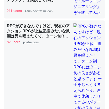
211 users
zenn.dev/tetsu_don
昆虫ってカルシウム少ないのか。知らんかった。調べたら
コオロギのカルシウム分はエビの600分の1程度。
RPGが好きなんですけど、現在のア
クションRPGが上位互換みたいな風
─ニュース :: 【研究発表】昆虫学の大問題＝「昆虫はなぜ海にいな
いのか」に関する新仮説
潮は異を唱えたくて、ターン制RPG
にはターン制の良さがあると思って
82 users
posfie.com
ます 一手をじっくり考えられたり、
途中で休憩したりできるのがターン
制の良さじゃないですか もっとター
ン制を煮詰めて欲しい→「既出だと
論文では「淡水はカルシウムも酸素も不足してて両方に不
思うがここはオクトパストラベラー
利だから両方が拮抗してるのでは」とあって面白い。海に
を推したい(´・ω・｀)」
いる鋏角類（カブトガニ・ウミグモ）はカルシウムを使わ
ずキチンを強化してる筈だが、酵素が違うのか？
─ニュース :: 【研究発表】昆虫学の大問題＝「昆虫はなぜ海にいな
いのか」に関する新仮説