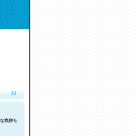
人は原文
な気持ち