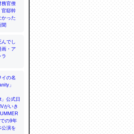
てるので
使わずキ
…。腹足