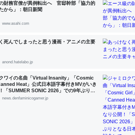
の財務官僚が異例転出へ 官邸幹部「協力的
 :: 【研究発表】昆虫学の大問題＝「昆虫はなぜ海にいないのか」に関する新仮説
たから」：朝日新聞
www.asahi.com
く死んでしまったと思う漫画・アニメの主要
「淡水はカルシウムも酸素も不足してて両方に不利だから両方が拮抗し
って面白い。海にいる鋏角類（カブトガニ・ウミグモ）はカルシウムを
化してる筈だが、酵素が違うのか？
anond.hatelabo.jp
 :: 【研究発表】昆虫学の大問題＝「昆虫はなぜ海にいないのか」に関する新仮説
イの名曲「Virtual Insanity」「Cosmic
「Canned Heat」公式日本語字幕付きMVがいき
「SUMMER SONIC 2026」での9年ぶりと
公演を記念して
news.denfaminicogamer.jp
に考えるとカルシウムを大量に使う脊椎動物と貝類は苦労してるんだな
を無くしてナメクジになったり努力してるし。
 :: 【研究発表】昆虫学の大問題＝「昆虫はなぜ海にいないのか」に関する新仮説