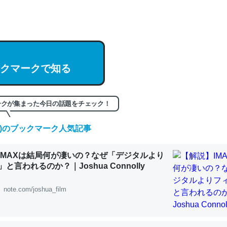
hatGPTの仕組み、特に「トークン」について解説してる記事が少ない
編来た https://isobe324649.hatenablog.com/entry/2023/03/27/
組みと限界についての考察（１） - conceptualization
クマークで知る
記事。32768トークンだと英語小説100ページ分くらい。小説でいう「
ークが集まった今日の話題をチェック！
は回収されないけど、短期記憶というには多い分量。進化すればするほ
(金)のブックマーク人気記事
くなりそう
組みと限界についての考察（１） - conceptualization
IMAXは結局何が凄いの？なぜ「デジタルより
と言われるのか？｜Joshua Connolly
note.com/joshua_film
カルシウム少ないのか。知らんかった。調べたらコオロギのカルシウム
分の1程度。