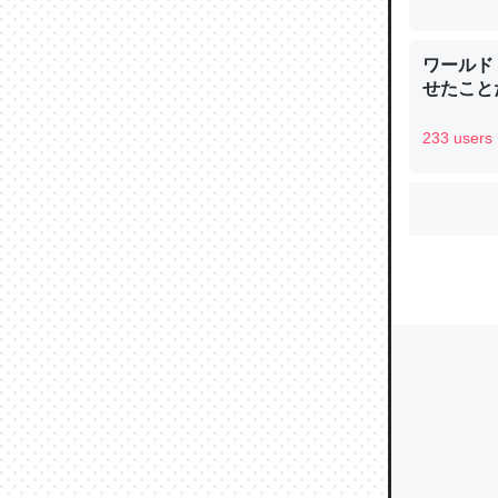
ワールド
せたこと
ウチもE
中。あと
233 users
れ見て生
─たまにL
た｜tayori
ちょうど同
きる。一
を実質1
─たまにL
た｜tayori