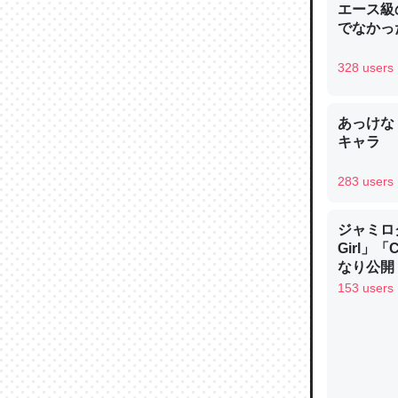
エース級
─ニュース
でなかっ
328 users
あっけな
論文では
キャラ
は」とあ
チンを強
283 users
─ニュース
ジャミロクワ
Girl」
なり公開！
なる日本
153 users
これを元
類だと殻
─ニュース