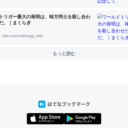
トリガー最大の発明は、味方同士を殺し合わ
だ。｜まくらぎ
choを実家に置いて４年。でたまに覗いてる。ぼちぼちRingも置こう
、Googleマップで位置情報を共有してる。電池残量や充電中かが分か
note.com/makuragi_note
きてるなって分かる。
INEするくらいだった遠方の父67歳と僕。ITツール導入でコミュニケーションが劇
ni by LIFULL介護
もっと読む
じ理由でEcho Show 8を設定中でした。PrimeとかSpotifyを支払
生で親と会える残り時間を日数にすると1週間とかの人が多いそうだけ
00倍以上に伸ばす効果があるはず……
INEするくらいだった遠方の父67歳と僕。ITツール導入でコミュニケーションが劇
ni by LIFULL介護