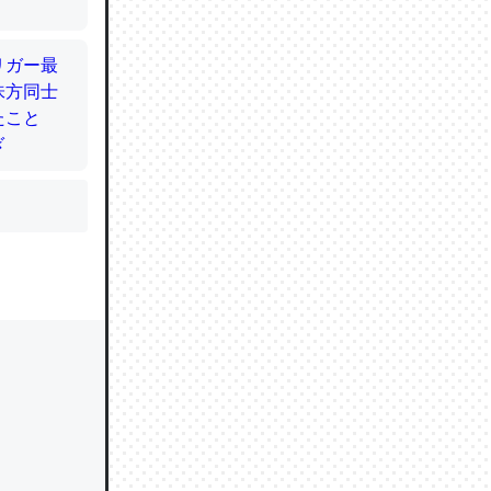
かと画策
るのでこ
的に変化し
う孝行もで
ど、それ
的に変化し