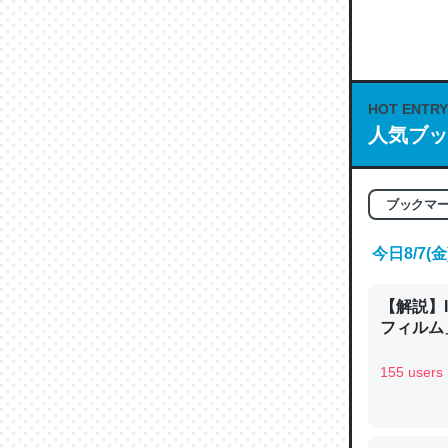
何気にC
な良記事。/続
─GPTの仕
HOT ENTRY
人気ブッ
これは良
ブックマ
の伏線」
今日8/7
やすく強
─GPTの仕
【解説】
フィルム」
155 users
昆虫って
の600