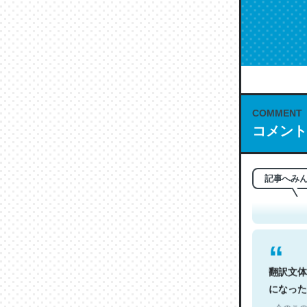
COMMENT
コメント
これは名
もお勧め。自
─今のこの
記事へみ
翻訳文体
になった
─今のこの