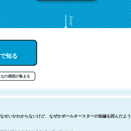
Scroll
で知る
文。彼はとてもクレバーなんだろうなと凄く思う。英語少しでも読める
分はこの流れ好き。Let’s Fucking Go. Then Covid hit. Shit.
状況が信じられるかい？ by ラーズ・ヌートバー
んなの感想が集まる
なせいかわからないけど、なぜかポールオースターの短編を読んだよう
状況が信じられるかい？ by ラーズ・ヌートバー