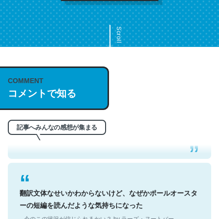
Scroll
COMMENT
これは名文。彼はとてもクレバーなんだろうなと凄く思
コメントで知る
う。英語少しでも読める人は原文もお勧め。自分はこの流
れ好き。Let’s Fucking Go. Then Covid hit. Shit.
─今のこの状況が信じられるかい？ by ラーズ・ヌートバー
記事へみんなの感想が集まる
翻訳文体なせいかわからないけど、なぜかポールオースタ
ーの短編を読んだような気持ちになった
─今のこの状況が信じられるかい？ by ラーズ・ヌートバー