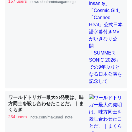
きMVがいきなり公開！「SUMMER
157 users
news.denfaminicogamer.jp
SONIC 2026」での9年ぶりとなる日
本公演を記念して
これを元に考えるとカルシウムを大量に使う脊椎動物と貝
類は苦労してるんだな…。腹足類だと殻を無くしてナメク
ジになったり努力してるし。
─ニュース :: 【研究発表】昆虫学の大問題＝「昆虫はなぜ海にいな
いのか」に関する新仮説
ウチもEchoを実家に置いて４年。でたまに覗いてる。ぼ
ちぼちRingも置こうかと画策中。あと、Googleマップで
ワールドトリガー最大の発明は、味
位置情報を共有してる。電池残量や充電中かが分かるので
方同士を殺し合わせたことだ。｜ま
これ見て生きてるなって分かる。
くらぎ
─たまにLINEするくらいだった遠方の父67歳と僕。ITツール導入で
234 users
note.com/makuragi_note
コミュニケーションが劇的に変化した｜tayorini by LIFULL介護