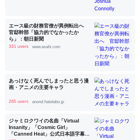
昆虫ってカルシウム少ないのか。知らんかった。調べたら
エース級の財務官僚が異例転出へ
コオロギのカルシウム分はエビの600分の1程度。
官邸幹部「協力的でなかったか
ら」：朝日新聞
─ニュース :: 【研究発表】昆虫学の大問題＝「昆虫はなぜ海にいな
いのか」に関する新仮説
331 users
www.asahi.com
あっけなく死んでしまったと思う漫
論文では「淡水はカルシウムも酸素も不足してて両方に不
画・アニメの主要キャラ
利だから両方が拮抗してるのでは」とあって面白い。海に
いる鋏角類（カブトガニ・ウミグモ）はカルシウムを使わ
285 users
anond.hatelabo.jp
ずキチンを強化してる筈だが、酵素が違うのか？
─ニュース :: 【研究発表】昆虫学の大問題＝「昆虫はなぜ海にいな
ジャミロクワイの名曲「Virtual
いのか」に関する新仮説
Insanity」「Cosmic Girl」
「Canned Heat」公式日本語字幕付