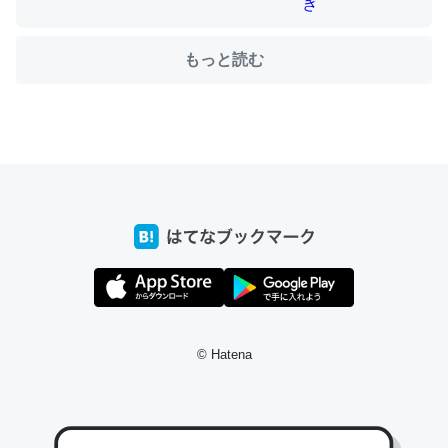
もっと読む
ちょうど同じ理由でEcho Show 8を設定中でした。Prime
とかSpotifyを支払う孝行もできる。一生で親と会える残
り時間を日数にすると1週間とかの人が多いそうだけど、
それを実質100倍以上に伸ばす効果があるはず……
─たまにLINEするくらいだった遠方の父67歳と僕。ITツール導入で
コミュニケーションが劇的に変化した｜tayorini by LIFULL介護
私も3年前ぐらいに祖母の家に設置した。ポケットWifiみ
© Hatena
たいなのでネット環境作ったけどAlexaしか使わないので
回線代ほとんどかからないですよ。参考：
https://toyoshi.hatenablog.com/entry/2019/05/15/1805
34