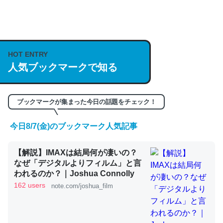
何気にChatGPTの仕組み、特に「トークン」について解
説してる記事が少ないので貴重な良記事。/続編来た
https://isobe324649.hatenablog.com/entry/2023/03/27
HOT ENTRY
人気ブックマークで知る
/064121
─GPTの仕組みと限界についての考察（１） - conceptualization
ブックマークが集まった今日の話題をチェック！
今日8/7(金)のブックマーク人気記事
これは良記事。32768トークンだと英語小説100ページ分
【解説】IMAXは結局何が凄いの？
くらい。小説でいう「ずっと前の伏線」は回収されないけ
なぜ「デジタルよりフィルム」と言
ど、短期記憶というには多い分量。進化すればするほど分
われるのか？｜Joshua Connolly
かりやすく強くなりそう
162 users
note.com/joshua_film
─GPTの仕組みと限界についての考察（１） - conceptualization