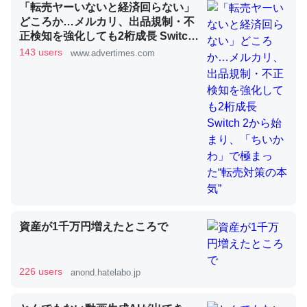
「転売ヤーいないと経済回らない」
どころか…メルカリ、出品規制・不
正検知を強化しても2桁成長 Switch
昆虫ってカルシウム少ないのか。知らんかった。調べたら
2から始まり、「ちいかわ」で極ま
143 users
www.advertimes.com
コオロギのカルシウム分はエビの600分の1程度。
った“転売対策の本気”
─ニュース :: 【研究発表】昆虫学の大問題＝「昆虫はなぜ海にいな
いのか」に関する新仮説
論文では「淡水はカルシウムも酸素も不足してて両方に不
利だから両方が拮抗してるのでは」とあって面白い。海に
いる鋏角類（カブトガニ・ウミグモ）はカルシウムを使わ
ずキチンを強化してる筈だが、酵素が違うのか？
資産が1千万円増えたところで
─ニュース :: 【研究発表】昆虫学の大問題＝「昆虫はなぜ海にいな
いのか」に関する新仮説
226 users
anond.hatelabo.jp