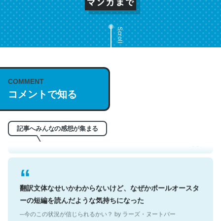
Scroll
COMMENT
これは名文。彼はとてもクレバーなんだろうなと凄く思
コメントで知る
う。英語少しでも読める人は原文もお勧め。自分はこの流
れ好き。Let’s Fucking Go. Then Covid hit. Shit.
─今のこの状況が信じられるかい？ by ラーズ・ヌートバー
記事へみんなの感想が集まる
翻訳文体なせいかわからないけど、なぜかポールオースタ
ーの短編を読んだような気持ちになった
─今のこの状況が信じられるかい？ by ラーズ・ヌートバー