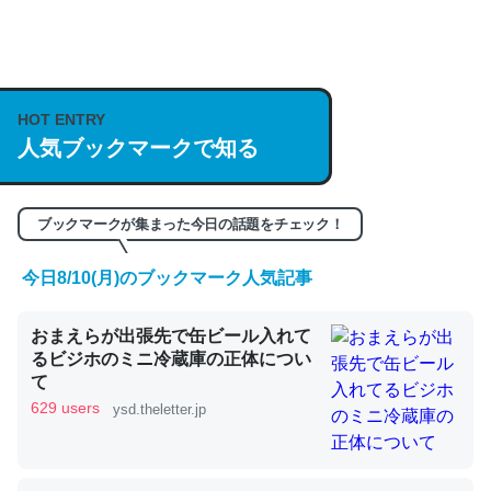
何気にChatGPTの仕組み、特に「トークン」について解
説してる記事が少ないので貴重な良記事。/続編来た
https://isobe324649.hatenablog.com/entry/2023/03/27
HOT ENTRY
/064121
人気ブックマークで知る
─GPTの仕組みと限界についての考察（１） - conceptualization
ブックマークが集まった今日の話題をチェック！
今日8/10(月)のブックマーク人気記事
これは良記事。32768トークンだと英語小説100ページ分
くらい。小説でいう「ずっと前の伏線」は回収されないけ
おまえらが出張先で缶ビール入れて
ど、短期記憶というには多い分量。進化すればするほど分
るビジホのミニ冷蔵庫の正体につい
て
かりやすく強くなりそう
629 users
ysd.theletter.jp
─GPTの仕組みと限界についての考察（１） - conceptualization