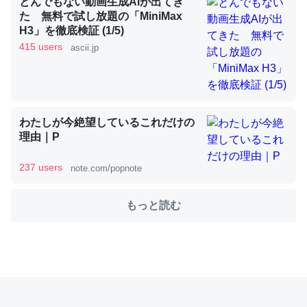
とんでもない動画生成AIが出てき
た 無料で試し放題の「MiniMax
H3」を徹底検証 (1/5)
これを元に考えるとカルシウムを大量に使う脊椎動物と貝
415 users
ascii.jp
類は苦労してるんだな…。腹足類だと殻を無くしてナメク
ジになったり努力してるし。
─ニュース :: 【研究発表】昆虫学の大問題＝「昆虫はなぜ海にいな
いのか」に関する新仮説
わたしが今絶望しているこれだけの
理由｜P
237 users
note.com/popnote
ウチもEchoを実家に置いて４年。でたまに覗いてる。ぼ
ちぼちRingも置こうかと画策中。あと、Googleマップで
もっと読む
位置情報を共有してる。電池残量や充電中かが分かるので
これ見て生きてるなって分かる。
─たまにLINEするくらいだった遠方の父67歳と僕。ITツール導入で
コミュニケーションが劇的に変化した｜tayorini by LIFULL介護