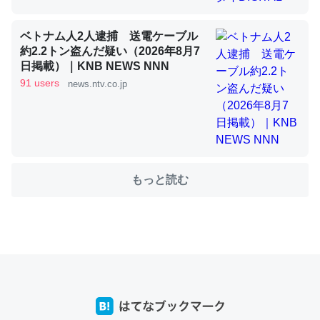
ベトナム人2人逮捕 送電ケーブル
これを元に考えるとカルシウムを大量に使う脊椎動物と貝
約2.2トン盗んだ疑い（2026年8月7
類は苦労してるんだな…。腹足類だと殻を無くしてナメク
日掲載）｜KNB NEWS NNN
ジになったり努力してるし。
91 users
news.ntv.co.jp
─ニュース :: 【研究発表】昆虫学の大問題＝「昆虫はなぜ海にいな
いのか」に関する新仮説
もっと読む
ウチもEchoを実家に置いて４年。でたまに覗いてる。ぼ
ちぼちRingも置こうかと画策中。あと、Googleマップで
位置情報を共有してる。電池残量や充電中かが分かるので
これ見て生きてるなって分かる。
─たまにLINEするくらいだった遠方の父67歳と僕。ITツール導入で
コミュニケーションが劇的に変化した｜tayorini by LIFULL介護