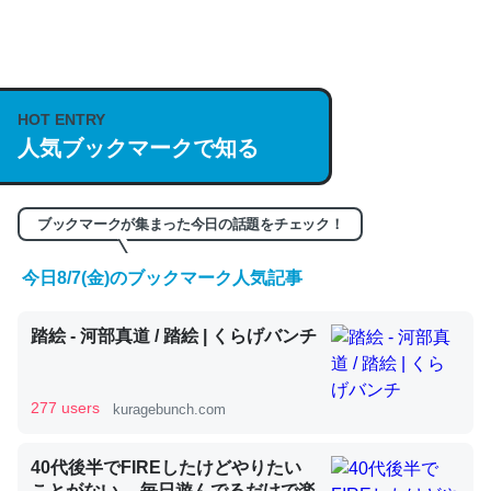
何気にChatGPTの仕組み、特に「トークン」について解
説してる記事が少ないので貴重な良記事。/続編来た
https://isobe324649.hatenablog.com/entry/2023/03/27
HOT ENTRY
人気ブックマークで知る
/064121
─GPTの仕組みと限界についての考察（１） - conceptualization
ブックマークが集まった今日の話題をチェック！
今日8/7(金)のブックマーク人気記事
これは良記事。32768トークンだと英語小説100ページ分
踏絵 - 河部真道 / 踏絵 | くらげバンチ
くらい。小説でいう「ずっと前の伏線」は回収されないけ
ど、短期記憶というには多い分量。進化すればするほど分
かりやすく強くなりそう
277 users
kuragebunch.com
─GPTの仕組みと限界についての考察（１） - conceptualization
40代後半でFIREしたけどやりたい
ことがない。 毎日遊んでるだけで楽