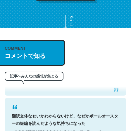
Scroll
COMMENT
これは名文。彼はとてもクレバーなんだろうなと凄く思
コメントで知る
う。英語少しでも読める人は原文もお勧め。自分はこの流
れ好き。Let’s Fucking Go. Then Covid hit. Shit.
─今のこの状況が信じられるかい？ by ラーズ・ヌートバー
記事へみんなの感想が集まる
翻訳文体なせいかわからないけど、なぜかポールオースタ
ーの短編を読んだような気持ちになった
─今のこの状況が信じられるかい？ by ラーズ・ヌートバー