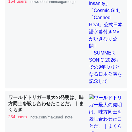
きMVがいきなり公開！「SUMMER
154 users
news.denfaminicogamer.jp
SONIC 2026」での9年ぶりとなる日
本公演を記念して
これを元に考えるとカルシウムを大量に使う脊椎動物と貝
類は苦労してるんだな…。腹足類だと殻を無くしてナメク
ジになったり努力してるし。
─ニュース :: 【研究発表】昆虫学の大問題＝「昆虫はなぜ海にいな
いのか」に関する新仮説
ウチもEchoを実家に置いて４年。でたまに覗いてる。ぼ
ちぼちRingも置こうかと画策中。あと、Googleマップで
位置情報を共有してる。電池残量や充電中かが分かるので
ワールドトリガー最大の発明は、味
これ見て生きてるなって分かる。
方同士を殺し合わせたことだ。｜ま
くらぎ
─たまにLINEするくらいだった遠方の父67歳と僕。ITツール導入で
コミュニケーションが劇的に変化した｜tayorini by LIFULL介護
234 users
note.com/makuragi_note