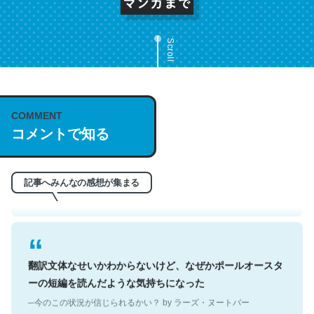
Scroll
これは名文。彼はとてもクレバーなんだろうなと凄く思
COMMENT
コメントで知る
う。英語少しでも読める人は原文もお勧め。自分はこの流
れ好き。Let’s Fucking Go. Then Covid hit. Shit.
─今のこの状況が信じられるかい？ by ラーズ・ヌートバー
記事へみんなの感想が集まる
翻訳文体なせいかわからないけど、なぜかポールオースタ
ーの短編を読んだような気持ちになった
─今のこの状況が信じられるかい？ by ラーズ・ヌートバー