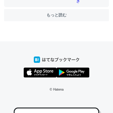
もっと読む
ちょうど同じ理由でEcho Show 8を設定中でした。Prime
とかSpotifyを支払う孝行もできる。一生で親と会える残
り時間を日数にすると1週間とかの人が多いそうだけど、
それを実質100倍以上に伸ばす効果があるはず……
─たまにLINEするくらいだった遠方の父67歳と僕。ITツール導入で
コミュニケーションが劇的に変化した｜tayorini by LIFULL介護
私も3年前ぐらいに祖母の家に設置した。ポケットWifiみ
たいなのでネット環境作ったけどAlexaしか使わないので
© Hatena
回線代ほとんどかからないですよ。参考：
https://toyoshi.hatenablog.com/entry/2019/05/15/1805
34
─たまにLINEするくらいだった遠方の父67歳と僕。ITツール導入で