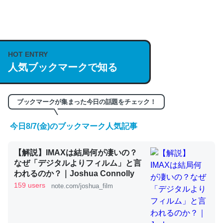
何気にChatGPTの仕組み、特に「トークン」について解
説してる記事が少ないので貴重な良記事。/続編来た
https://isobe324649.hatenablog.com/entry/2023/03/27
HOT ENTRY
/064121
人気ブックマークで知る
─GPTの仕組みと限界についての考察（１） - conceptualization
ブックマークが集まった今日の話題をチェック！
今日8/7(金)のブックマーク人気記事
これは良記事。32768トークンだと英語小説100ページ分
くらい。小説でいう「ずっと前の伏線」は回収されないけ
【解説】IMAXは結局何が凄いの？
ど、短期記憶というには多い分量。進化すればするほど分
なぜ「デジタルよりフィルム」と言
かりやすく強くなりそう
われるのか？｜Joshua Connolly
159 users
note.com/joshua_film
─GPTの仕組みと限界についての考察（１） - conceptualization