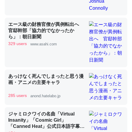
昆虫ってカルシウム少ないのか。知らんかった。調べたら
コオロギのカルシウム分はエビの600分の1程度。
エース級の財務官僚が異例転出へ
官邸幹部「協力的でなかったか
─ニュース :: 【研究発表】昆虫学の大問題＝「昆虫はなぜ海にいな
ら」：朝日新聞
いのか」に関する新仮説
329 users
www.asahi.com
論文では「淡水はカルシウムも酸素も不足してて両方に不
あっけなく死んでしまったと思う漫
利だから両方が拮抗してるのでは」とあって面白い。海に
画・アニメの主要キャラ
いる鋏角類（カブトガニ・ウミグモ）はカルシウムを使わ
285 users
anond.hatelabo.jp
ずキチンを強化してる筈だが、酵素が違うのか？
─ニュース :: 【研究発表】昆虫学の大問題＝「昆虫はなぜ海にいな
いのか」に関する新仮説
ジャミロクワイの名曲「Virtual
Insanity」「Cosmic Girl」
「Canned Heat」公式日本語字幕付