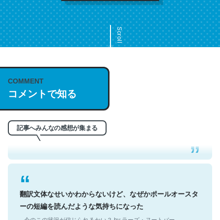
Scroll
COMMENT
これは名文。彼はとてもクレバーなんだろうなと凄く思
コメントで知る
う。英語少しでも読める人は原文もお勧め。自分はこの流
れ好き。Let’s Fucking Go. Then Covid hit. Shit.
─今のこの状況が信じられるかい？ by ラーズ・ヌートバー
記事へみんなの感想が集まる
翻訳文体なせいかわからないけど、なぜかポールオースタ
ーの短編を読んだような気持ちになった
─今のこの状況が信じられるかい？ by ラーズ・ヌートバー