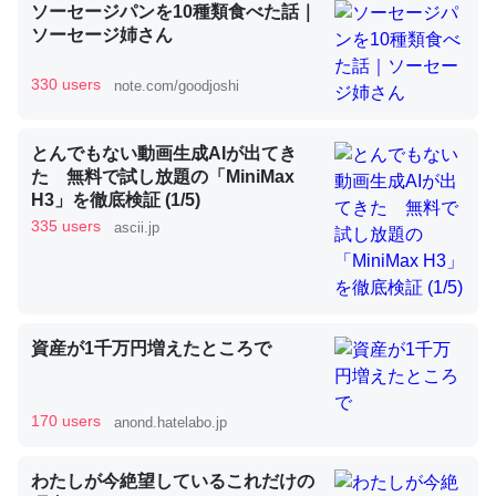
ソーセージパンを10種類食べた話｜
ソーセージ姉さん
昆虫ってカルシウム少ないのか。知らんかった。調べたら
330 users
note.com/goodjoshi
コオロギのカルシウム分はエビの600分の1程度。
─ニュース :: 【研究発表】昆虫学の大問題＝「昆虫はなぜ海にいな
とんでもない動画生成AIが出てき
いのか」に関する新仮説
た 無料で試し放題の「MiniMax
H3」を徹底検証 (1/5)
335 users
ascii.jp
論文では「淡水はカルシウムも酸素も不足してて両方に不
利だから両方が拮抗してるのでは」とあって面白い。海に
資産が1千万円増えたところで
いる鋏角類（カブトガニ・ウミグモ）はカルシウムを使わ
ずキチンを強化してる筈だが、酵素が違うのか？
─ニュース :: 【研究発表】昆虫学の大問題＝「昆虫はなぜ海にいな
170 users
anond.hatelabo.jp
いのか」に関する新仮説
わたしが今絶望しているこれだけの