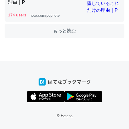
理由｜P
174 users
note.com/popnote
これを元に考えるとカルシウムを大量に使う脊椎動物と貝
類は苦労してるんだな…。腹足類だと殻を無くしてナメク
もっと読む
ジになったり努力してるし。
─ニュース :: 【研究発表】昆虫学の大問題＝「昆虫はなぜ海にいな
いのか」に関する新仮説
ウチもEchoを実家に置いて４年。でたまに覗いてる。ぼ
ちぼちRingも置こうかと画策中。あと、Googleマップで
位置情報を共有してる。電池残量や充電中かが分かるので
これ見て生きてるなって分かる。
─たまにLINEするくらいだった遠方の父67歳と僕。ITツール導入で
© Hatena
コミュニケーションが劇的に変化した｜tayorini by LIFULL介護