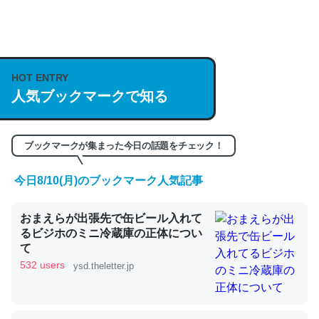
何気にChatGPTの仕組み、特に「トークン」について解
説してる記事が少ないので貴重な良記事。/続編来た
https://isobe324649.hatenablog.com/entry/2023/03/27
HOT ENTRY
人気ブックマークで知る
/064121
─GPTの仕組みと限界についての考察（１） - conceptualization
ブックマークが集まった今日の話題をチェック！
今日8/10(月)のブックマーク人気記事
これは良記事。32768トークンだと英語小説100ページ分
おまえらが出張先で缶ビール入れて
くらい。小説でいう「ずっと前の伏線」は回収されないけ
るビジホのミニ冷蔵庫の正体につい
ど、短期記憶というには多い分量。進化すればするほど分
て
かりやすく強くなりそう
532 users
ysd.theletter.jp
─GPTの仕組みと限界についての考察（１） - conceptualization