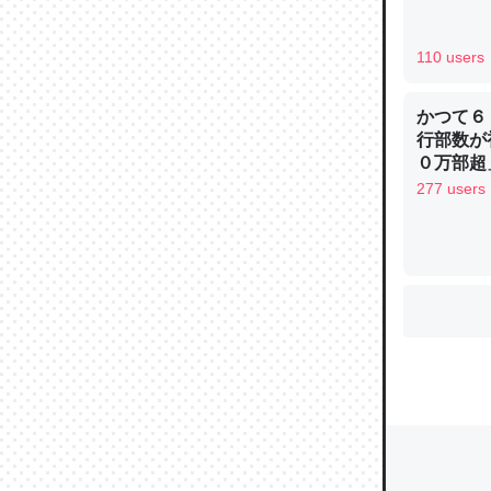
110 users
ウチもE
中。あと
かつて６
行部数が
れ見て生
０万部超
─たまにL
277 users
た｜tayori
ちょうど同
きる。一
を実質1
─たまにL
た｜tayori