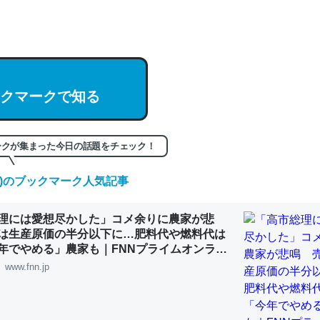
hatGPTの仕組み、特に「トークン」について解説してる記事が少ない
編来た https://isobe324649.hatenablog.com/entry/2023/03/27/
組みと限界についての考察（１） - conceptualization
クマークで知る
記事。32768トークンだと英語小説100ページ分くらい。小説でいう「
ークが集まった今日の話題をチェック！
は回収されないけど、短期記憶というには多い分量。進化すればするほ
くなりそう
(木)のブックマーク人気記事
組みと限界についての考察（１） - conceptualization
理には愛想尽かした」コメ余りに農家が悲
は生産原価の半分以下に…肥料代や燃料代は
年でやめる」農家も｜FNNプライムオンライ
www.fnn.jp
カルシウム少ないのか。知らんかった。調べたらコオロギのカルシウム
分の1程度。