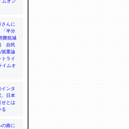
てるので
使わずキ
…。腹足