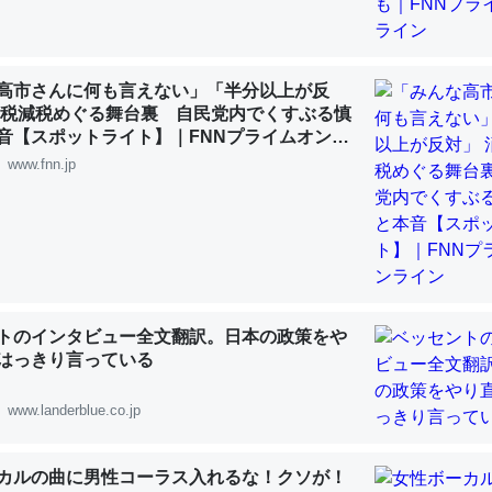
 :: 【研究発表】昆虫学の大問題＝「昆虫はなぜ海にいないのか」に関する新仮説
高市さんに何も言えない」「半分以上が反
費税減税めぐる舞台裏 自民党内でくすぶる慎
音【スポットライト】｜FNNプライムオンラ
「淡水はカルシウムも酸素も不足してて両方に不利だから両方が拮抗し
www.fnn.jp
って面白い。海にいる鋏角類（カブトガニ・ウミグモ）はカルシウムを
化してる筈だが、酵素が違うのか？
 :: 【研究発表】昆虫学の大問題＝「昆虫はなぜ海にいないのか」に関する新仮説
トのインタビュー全文翻訳。日本の政策をや
はっきり言っている
に考えるとカルシウムを大量に使う脊椎動物と貝類は苦労してるんだな
を無くしてナメクジになったり努力してるし。
www.landerblue.co.jp
 :: 【研究発表】昆虫学の大問題＝「昆虫はなぜ海にいないのか」に関する新仮説
カルの曲に男性コーラス入れるな！クソが！