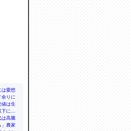
ので貴重
064121
ずっと前
ど分かり
分はエビ