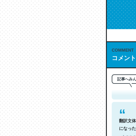
COMMENT
コメント
これは名
もお勧め。自
─今のこの
記事へみ
翻訳文体
になった
─今のこの