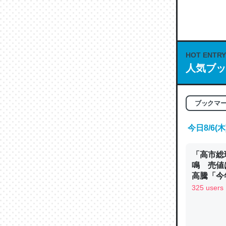
何気にC
な良記事。/続
─GPTの仕
HOT ENTRY
人気ブッ
これは良
ブックマ
の伏線」
やすく強
今日8/6
─GPTの仕
「高市総
鳴 売値
高騰「今
ン
325 users
昆虫って
の600