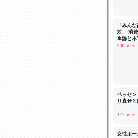
─ニュース
「みんな
対」 消
重論と本
論文では
イン
200 users
は」とあ
チンを強
─ニュース
ベッセン
り直せと
これを元
127 users
類だと殻
─ニュース
女性ボー