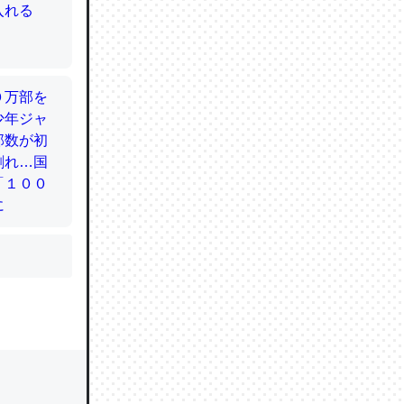
かと画策
るのでこ
的に変化し
う孝行もで
ど、それ
的に変化し