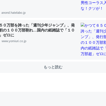
anond.hatelabo.jp
choを実家に置いて４年。でたまに覗いてる。ぼちぼちRingも置こう
、Googleマップで位置情報を共有してる。電池残量や充電中かが分か
５０万部を誇った「週刊少年ジャンプ」、発
初の１００万部割れ…国内の紙雑誌で「１０
きてるなって分かる。
」ゼロに
INEするくらいだった遠方の父67歳と僕。ITツール導入でコミュニケーションが劇
www.yomiuri.co.jp
ni by LIFULL介護
もっと読む
じ理由でEcho Show 8を設定中でした。PrimeとかSpotifyを支払
生で親と会える残り時間を日数にすると1週間とかの人が多いそうだけ
00倍以上に伸ばす効果があるはず……
INEするくらいだった遠方の父67歳と僕。ITツール導入でコミュニケーションが劇
ni by LIFULL介護