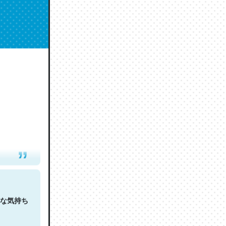
人は原文
な気持ち