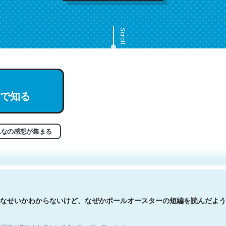
Scroll
で知る
文。彼はとてもクレバーなんだろうなと凄く思う。英語少しでも読める
分はこの流れ好き。Let’s Fucking Go. Then Covid hit. Shit.
状況が信じられるかい？ by ラーズ・ヌートバー
んなの感想が集まる
なせいかわからないけど、なぜかポールオースターの短編を読んだよう
状況が信じられるかい？ by ラーズ・ヌートバー