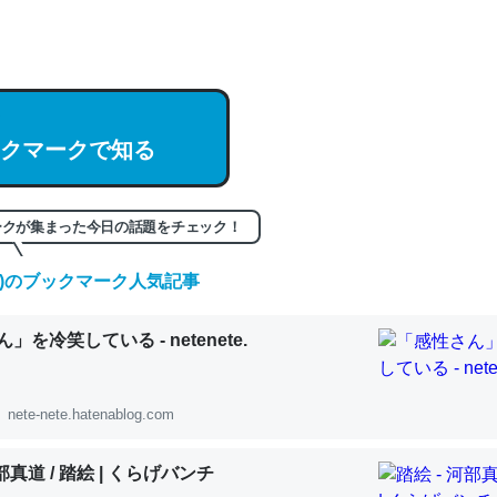
hatGPTの仕組み、特に「トークン」について解説してる記事が少ない
編来た https://isobe324649.hatenablog.com/entry/2023/03/27/
組みと限界についての考察（１） - conceptualization
クマークで知る
記事。32768トークンだと英語小説100ページ分くらい。小説でいう「
ークが集まった今日の話題をチェック！
は回収されないけど、短期記憶というには多い分量。進化すればするほ
くなりそう
(金)のブックマーク人気記事
組みと限界についての考察（１） - conceptualization
」を冷笑している - netenete.
nete-nete.hatenablog.com
カルシウム少ないのか。知らんかった。調べたらコオロギのカルシウム
河部真道 / 踏絵 | くらげバンチ
分の1程度。