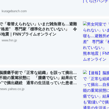
 :: 【研究発表】昆虫学の大問題＝「昆虫はなぜ海にいないのか」に関する新仮説
kuragebunch.com
で「着替えられない」いまだ雑魚寝も…避難
“格差” 専門家「標準化されていない」 令
「淡水はカルシウムも酸素も不足してて両方に不利だから両方が拮抗し
本地震｜FNNプライムオンライン
って面白い。海にいる鋏角類（カブトガニ・ウミグモ）はカルシウムを
www.fnn.jp
化してる筈だが、酵素が違うのか？
 :: 【研究発表】昆虫学の大問題＝「昆虫はなぜ海にいないのか」に関する新仮説
脳腫瘍手術で「正常な組織」を誤って摘出…
不能の重篤状態に 「腫瘍でない」結果出て
い”で摘出継続 通常の生活送っていた患者が
に考えるとカルシウムを大量に使う脊椎動物と貝類は苦労してるんだな
ず 京大病院（MBSニュース） - Yahoo!ニ
news.yahoo.co.jp
を無くしてナメクジになったり努力してるし。
 :: 【研究発表】昆虫学の大問題＝「昆虫はなぜ海にいないのか」に関する新仮説