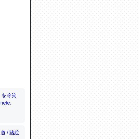
ので貴重
064121
ずっと前
ど分かり
分はエビ