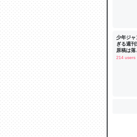
ウチもE
中。あと
少年ジャ
れ見て生
ぎる週刊
─たまにL
原稿は落
た｜tayori
214 users
ちょうど同
きる。一
を実質1
─たまにL
た｜tayori