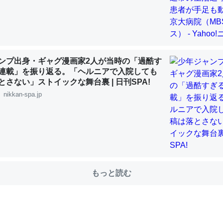
choを実家に置いて４年。でたまに覗いてる。ぼちぼちRingも置こう
、Googleマップで位置情報を共有してる。電池残量や充電中かが分か
ンプ出身・ギャグ漫画家2人が当時の「過酷す
きてるなって分かる。
連載」を振り返る。「ヘルニアで入院しても
INEするくらいだった遠方の父67歳と僕。ITツール導入でコミュニケーションが劇
とさない」ストイックな舞台裏 | 日刊SPA!
ni by LIFULL介護
nikkan-spa.jp
じ理由でEcho Show 8を設定中でした。PrimeとかSpotifyを支払
生で親と会える残り時間を日数にすると1週間とかの人が多いそうだけ
00倍以上に伸ばす効果があるはず……
もっと読む
INEするくらいだった遠方の父67歳と僕。ITツール導入でコミュニケーションが劇
ni by LIFULL介護