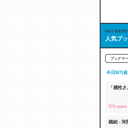
何気にC
な良記事。/続
─GPTの仕
HOT ENTRY
人気ブッ
これは良
ブックマ
の伏線」
やすく強
今日8/7
─GPTの仕
「感性さん
374 users
昆虫って
踏絵 - 
の600