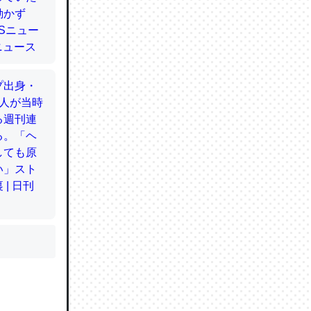
かと画策
るのでこ
的に変化し
う孝行もで
ど、それ
的に変化し