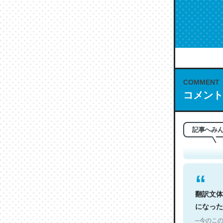
COMMENT
これは名
コメント
もお勧め。自
─今のこの
記事へみ
翻訳文体
になった
─今のこの