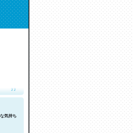
人は原文
な気持ち