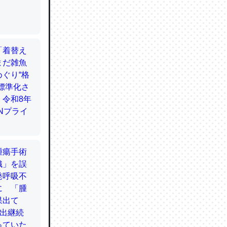
てるので
使わずキ
…。腹足