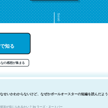
Scroll
文。彼はとてもクレバーなんだろうなと凄く思う。英語少しでも読める
で知る
分はこの流れ好き。Let’s Fucking Go. Then Covid hit. Shit.
状況が信じられるかい？ by ラーズ・ヌートバー
んなの感想が集まる
なせいかわからないけど、なぜかポールオースターの短編を読んだよう
状況が信じられるかい？ by ラーズ・ヌートバー