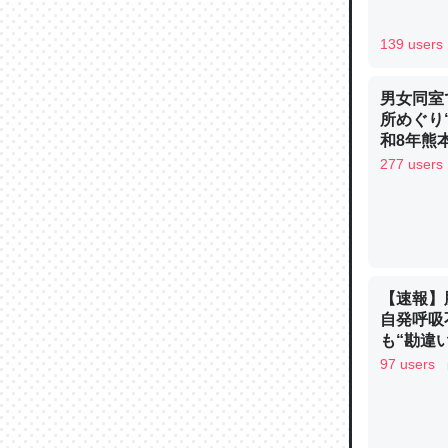
─ニュース
139 users
男女同室
所めぐり
論文では
和8年熊
は」とあ
277 users
チンを強
─ニュース
【速報】
自発呼吸
も“勘違
これを元
手足も動か
97 users
類だと殻
ュース
─ニュース