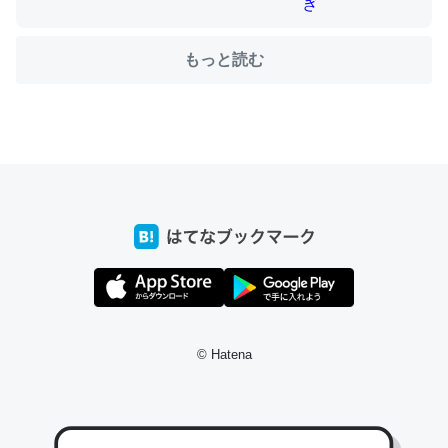
もっと読む
ちょうど同じ理由でEcho Show 8を設定中でした。Prime
とかSpotifyを支払う孝行もできる。一生で親と会える残
り時間を日数にすると1週間とかの人が多いそうだけど、
それを実質100倍以上に伸ばす効果があるはず……
─たまにLINEするくらいだった遠方の父67歳と僕。ITツール導入で
コミュニケーションが劇的に変化した｜tayorini by LIFULL介護
私も3年前ぐらいに祖母の家に設置した。ポケットWifiみ
© Hatena
たいなのでネット環境作ったけどAlexaしか使わないので
回線代ほとんどかからないですよ。参考：
https://toyoshi.hatenablog.com/entry/2019/05/15/1805
34