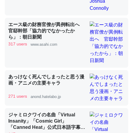
昆虫ってカルシウム少ないのか。知らんかった。調べたら
エース級の財務官僚が異例転出へ
コオロギのカルシウム分はエビの600分の1程度。
官邸幹部「協力的でなかったか
ら」：朝日新聞
─ニュース :: 【研究発表】昆虫学の大問題＝「昆虫はなぜ海にいな
いのか」に関する新仮説
317 users
www.asahi.com
あっけなく死んでしまったと思う漫
論文では「淡水はカルシウムも酸素も不足してて両方に不
画・アニメの主要キャラ
利だから両方が拮抗してるのでは」とあって面白い。海に
いる鋏角類（カブトガニ・ウミグモ）はカルシウムを使わ
271 users
anond.hatelabo.jp
ずキチンを強化してる筈だが、酵素が違うのか？
─ニュース :: 【研究発表】昆虫学の大問題＝「昆虫はなぜ海にいな
いのか」に関する新仮説
ジャミロクワイの名曲「Virtual
Insanity」「Cosmic Girl」
「Canned Heat」公式日本語字幕付