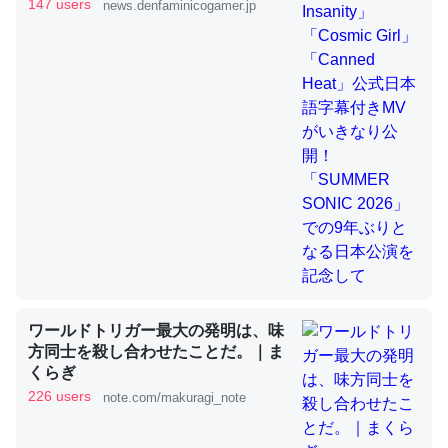
きMVがいきなり公開！「SUMMER
147 users
news.denfaminicogamer.jp
SONIC 2026」での9年ぶりとなる日
本公演を記念して
これを元に考えるとカルシウムを大量に使う脊椎動物と貝
類は苦労してるんだな…。腹足類だと殻を無くしてナメク
ジになったり努力してるし。
─ニュース :: 【研究発表】昆虫学の大問題＝「昆虫はなぜ海にいな
いのか」に関する新仮説
ウチもEchoを実家に置いて４年。でたまに覗いてる。ぼ
ちぼちRingも置こうかと画策中。あと、Googleマップで
ワールドトリガー最大の発明は、味
位置情報を共有してる。電池残量や充電中かが分かるので
方同士を殺し合わせたことだ。｜ま
これ見て生きてるなって分かる。
くらぎ
─たまにLINEするくらいだった遠方の父67歳と僕。ITツール導入で
226 users
note.com/makuragi_note
コミュニケーションが劇的に変化した｜tayorini by LIFULL介護