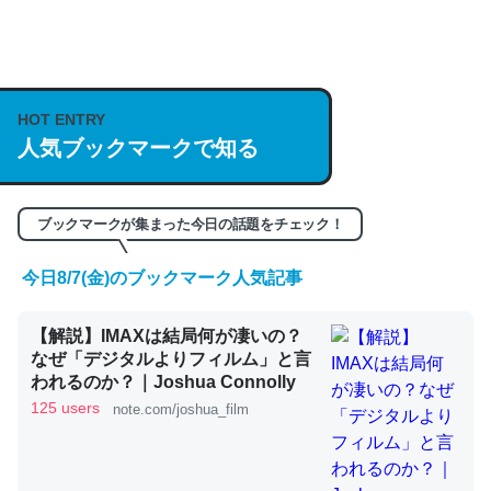
何気にChatGPTの仕組み、特に「トークン」について解
説してる記事が少ないので貴重な良記事。/続編来た
https://isobe324649.hatenablog.com/entry/2023/03/27
HOT ENTRY
/064121
人気ブックマークで知る
─GPTの仕組みと限界についての考察（１） - conceptualization
ブックマークが集まった今日の話題をチェック！
今日8/7(金)のブックマーク人気記事
これは良記事。32768トークンだと英語小説100ページ分
【解説】IMAXは結局何が凄いの？
くらい。小説でいう「ずっと前の伏線」は回収されないけ
なぜ「デジタルよりフィルム」と言
ど、短期記憶というには多い分量。進化すればするほど分
われるのか？｜Joshua Connolly
かりやすく強くなりそう
125 users
note.com/joshua_film
─GPTの仕組みと限界についての考察（１） - conceptualization