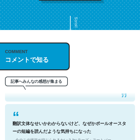
Scroll
COMMENT
これは名文。彼はとてもクレバーなんだろうなと凄く思
コメントで知る
う。英語少しでも読める人は原文もお勧め。自分はこの流
れ好き。Let’s Fucking Go. Then Covid hit. Shit.
─今のこの状況が信じられるかい？ by ラーズ・ヌートバー
記事へみんなの感想が集まる
翻訳文体なせいかわからないけど、なぜかポールオースタ
ーの短編を読んだような気持ちになった
─今のこの状況が信じられるかい？ by ラーズ・ヌートバー