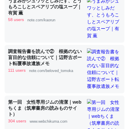
うまみがジュワッとしみだす、とう
もろこしとスペアリブの塩スープ｜
有賀 薫
これを元に考えるとカルシウムを大量に使う脊椎動物と貝
58 users
note.com/kaorun
類は苦労してるんだな…。腹足類だと殻を無くしてナメク
ジになったり努力してるし。
─ニュース :: 【研究発表】昆虫学の大問題＝「昆虫はなぜ海にいな
いのか」に関する新仮説
調査報告書を読んで② 根拠のない
盲目的な信頼について｜辺野古ボー
ト転覆事故遺族メモ
111 users
note.com/beloved_tomoka
ウチもEchoを実家に置いて４年。でたまに覗いてる。ぼ
ちぼちRingも置こうかと画策中。あと、Googleマップで
位置情報を共有してる。電池残量や充電中かが分かるので
第一回 女性専用ジムの清潔｜web
これ見て生きてるなって分かる。
ちくま（筑摩書房の読みものサイ
─たまにLINEするくらいだった遠方の父67歳と僕。ITツール導入で
ト）
コミュニケーションが劇的に変化した｜tayorini by LIFULL介護
304 users
www.webchikuma.com