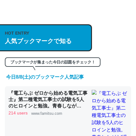
何気にChatGPTの仕組み、特に「トークン」について解
説してる記事が少ないので貴重な良記事。/続編来た
https://isobe324649.hatenablog.com/entry/2023/03/27
HOT ENTRY
人気ブックマークで知る
/064121
─GPTの仕組みと限界についての考察（１） - conceptualization
ブックマークが集まった今日の話題をチェック！
今日8/8(土)のブックマーク人気記事
これは良記事。32768トークンだと英語小説100ページ分
『電工らぶ ゼロから始める電気工事
くらい。小説でいう「ずっと前の伏線」は回収されないけ
士』第二種電気工事士の試験を5人
ど、短期記憶というには多い分量。進化すればするほど分
のヒロインと勉強。青春しなが
かりやすく強くなりそう
ら“過去問1000問”や“本番形式CBT
214 users
www.famitsu.com
模擬試験”で本格的に学べるノベル
─GPTの仕組みと限界についての考察（１） - conceptualization
ゲーム | ゲーム・エンタメ最新情報
のファミ通.com