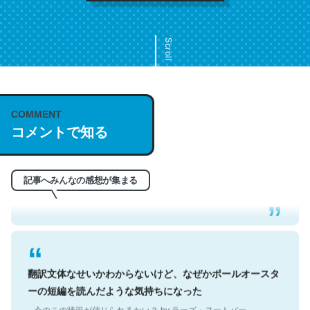
Scroll
COMMENT
これは名文。彼はとてもクレバーなんだろうなと凄く思
コメントで知る
う。英語少しでも読める人は原文もお勧め。自分はこの流
れ好き。Let’s Fucking Go. Then Covid hit. Shit.
─今のこの状況が信じられるかい？ by ラーズ・ヌートバー
記事へみんなの感想が集まる
翻訳文体なせいかわからないけど、なぜかポールオースタ
ーの短編を読んだような気持ちになった
─今のこの状況が信じられるかい？ by ラーズ・ヌートバー