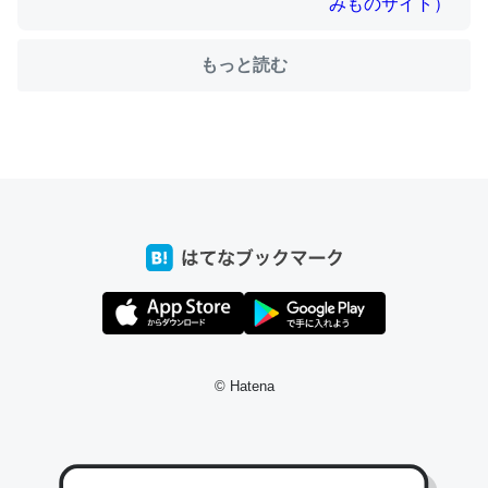
もっと読む
ちょうど同じ理由でEcho Show 8を設定中でした。Prime
とかSpotifyを支払う孝行もできる。一生で親と会える残
り時間を日数にすると1週間とかの人が多いそうだけど、
それを実質100倍以上に伸ばす効果があるはず……
─たまにLINEするくらいだった遠方の父67歳と僕。ITツール導入で
コミュニケーションが劇的に変化した｜tayorini by LIFULL介護
私も3年前ぐらいに祖母の家に設置した。ポケットWifiみ
© Hatena
たいなのでネット環境作ったけどAlexaしか使わないので
回線代ほとんどかからないですよ。参考：
https://toyoshi.hatenablog.com/entry/2019/05/15/1805
34