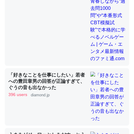
昆虫ってカルシウム少ないのか。知らんかった。調べたら
コオロギのカルシウム分はエビの600分の1程度。
─ニュース :: 【研究発表】昆虫学の大問題＝「昆虫はなぜ海にいな
いのか」に関する新仮説
「好きなことを仕事にしたい」若者
論文では「淡水はカルシウムも酸素も不足してて両方に不
への豊田章男の回答が正論すぎて、
ぐうの音も出なかった
利だから両方が拮抗してるのでは」とあって面白い。海に
396 users
diamond.jp
いる鋏角類（カブトガニ・ウミグモ）はカルシウムを使わ
ずキチンを強化してる筈だが、酵素が違うのか？
─ニュース :: 【研究発表】昆虫学の大問題＝「昆虫はなぜ海にいな
いのか」に関する新仮説