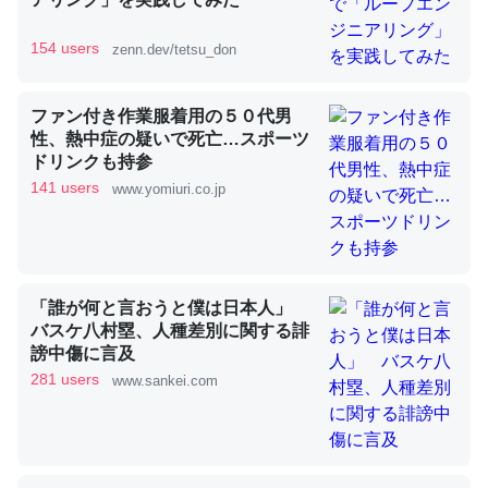
154 users
zenn.dev/tetsu_don
昆虫ってカルシウム少ないのか。知らんかった。調べたら
コオロギのカルシウム分はエビの600分の1程度。
ファン付き作業服着用の５０代男
性、熱中症の疑いで死亡…スポーツ
─ニュース :: 【研究発表】昆虫学の大問題＝「昆虫はなぜ海にいな
いのか」に関する新仮説
ドリンクも持参
141 users
www.yomiuri.co.jp
論文では「淡水はカルシウムも酸素も不足してて両方に不
「誰が何と言おうと僕は日本人」
利だから両方が拮抗してるのでは」とあって面白い。海に
バスケ八村塁、人種差別に関する誹
いる鋏角類（カブトガニ・ウミグモ）はカルシウムを使わ
謗中傷に言及
ずキチンを強化してる筈だが、酵素が違うのか？
281 users
www.sankei.com
─ニュース :: 【研究発表】昆虫学の大問題＝「昆虫はなぜ海にいな
いのか」に関する新仮説