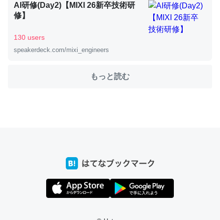
AI研修(Day2)【MIXI 26新卒技術研
修】
これを元に考えるとカルシウムを大量に使う脊椎動物と貝
130 users
類は苦労してるんだな…。腹足類だと殻を無くしてナメク
speakerdeck.com/mixi_engineers
ジになったり努力してるし。
─ニュース :: 【研究発表】昆虫学の大問題＝「昆虫はなぜ海にいな
もっと読む
いのか」に関する新仮説
ウチもEchoを実家に置いて４年。でたまに覗いてる。ぼ
ちぼちRingも置こうかと画策中。あと、Googleマップで
位置情報を共有してる。電池残量や充電中かが分かるので
これ見て生きてるなって分かる。
─たまにLINEするくらいだった遠方の父67歳と僕。ITツール導入で
コミュニケーションが劇的に変化した｜tayorini by LIFULL介護