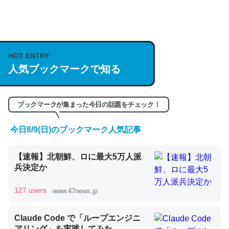
何気にChatGPTの仕組み、特に「トークン」について解
説してる記事が少ないので貴重な良記事。/続編来た
HOT ENTRY
https://isobe324649.hatenablog.com/entry/2023/03/27
人気ブックマークで知る
/064121
─GPTの仕組みと限界についての考察（１） - conceptualization
ブックマークが集まった今日の話題をチェック！
今日8/9(日)のブックマーク人気記事
これは良記事。32768トークンだと英語小説100ページ分
【速報】北朝鮮、ロに最大5万人派
くらい。小説でいう「ずっと前の伏線」は回収されないけ
兵決定か
ど、短期記憶というには多い分量。進化すればするほど分
かりやすく強くなりそう
127 users
www.47news.jp
─GPTの仕組みと限界についての考察（１） - conceptualization
Claude Code で「ループエンジニ
アリング」を実践してみた