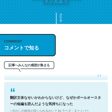
Scroll
COMMENT
これは名文。彼はとてもクレバーなんだろうなと凄く思
コメントで知る
う。英語少しでも読める人は原文もお勧め。自分はこの流
れ好き。Let’s Fucking Go. Then Covid hit. Shit.
─今のこの状況が信じられるかい？ by ラーズ・ヌートバー
記事へみんなの感想が集まる
翻訳文体なせいかわからないけど、なぜかポールオースタ
ーの短編を読んだような気持ちになった
─今のこの状況が信じられるかい？ by ラーズ・ヌートバー