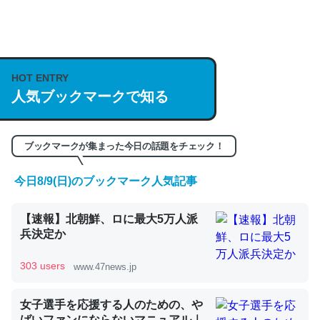
何気にChatGPTの仕組み、特に「トークン」について解
説してる記事が少ないので貴重な良記事。/続編来た
https://isobe324649.hatenablog.com/entry/2023/03/27
HOT ENTRY
/064121
人気ブックマークで知る
─GPTの仕組みと限界についての考察（１） - conceptualization
ブックマークが集まった今日の話題をチェック！
今日8/9(日)のブックマーク人気記事
これは良記事。32768トークンだと英語小説100ページ分
【速報】北朝鮮、ロに最大5万人派
くらい。小説でいう「ずっと前の伏線」は回収されないけ
兵決定か
ど、短期記憶というには多い分量。進化すればするほど分
かりやすく強くなりそう
303 users
www.47news.jp
─GPTの仕組みと限界についての考察（１） - conceptualization
女子選手を応援する人のための、や
ばいファンにならないマニュアル｜