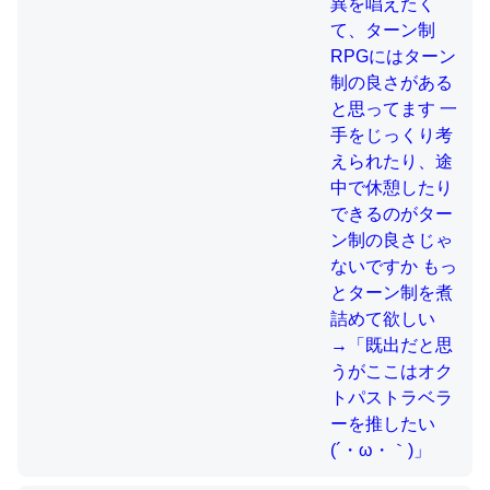
制の良さじゃないですか もっとター
ン制を煮詰めて欲しい→「既出だと
思うがここはオクトパストラベラー
これを元に考えるとカルシウムを大量に使う脊椎動物と貝
を推したい(´・ω・｀)」
類は苦労してるんだな…。腹足類だと殻を無くしてナメク
ジになったり努力してるし。
─ニュース :: 【研究発表】昆虫学の大問題＝「昆虫はなぜ海にいな
いのか」に関する新仮説
ウチもEchoを実家に置いて４年。でたまに覗いてる。ぼ
ちぼちRingも置こうかと画策中。あと、Googleマップで
位置情報を共有してる。電池残量や充電中かが分かるので
これ見て生きてるなって分かる。
─たまにLINEするくらいだった遠方の父67歳と僕。ITツール導入で
コミュニケーションが劇的に変化した｜tayorini by LIFULL介護