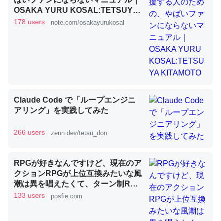
OSAKA YURU KOSAL:TETSUYA
KITAMOTO
178 users
note.com/osakayurukosal
昆虫ってカルシウム少ないのか。知らんかった。調べたら
コオロギのカルシウム分はエビの600分の1程度。
─ニュース :: 【研究発表】昆虫学の大問題＝「昆虫はなぜ海にいな
いのか」に関する新仮説
Claude Code で「ループエンジニ
アリング」を実践してみた
論文では「淡水はカルシウムも酸素も不足してて両方に不
266 users
zenn.dev/tetsu_don
利だから両方が拮抗してるのでは」とあって面白い。海に
いる鋏角類（カブトガニ・ウミグモ）はカルシウムを使わ
RPGが好きなんですけど、現在のア
ずキチンを強化してる筈だが、酵素が違うのか？
クションRPGが上位互換みたいな風
─ニュース :: 【研究発表】昆虫学の大問題＝「昆虫はなぜ海にいな
潮は異を唱えたくて、ターン制RPG
いのか」に関する新仮説
にはターン制の良さがあると思って
133 users
posfie.com
ます 一手をじっくり考えられたり、
途中で休憩したりできるのがターン