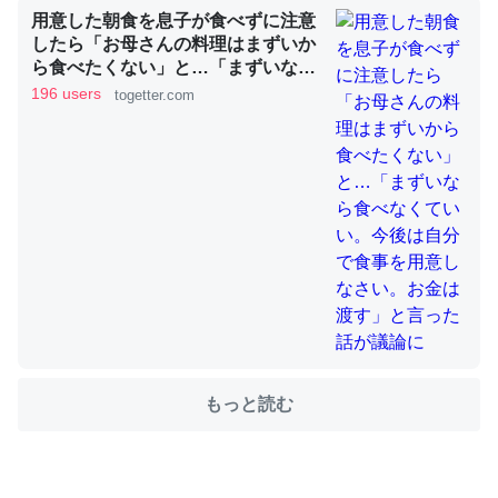
用意した朝食を息子が食べずに注意
したら「お母さんの料理はまずいか
ら食べたくない」と…「まずいなら
ちょうど同じ理由でEcho Show 8を設定中でした。Prime
食べなくていい。今後は自分で食事
196 users
togetter.com
を用意しなさい。お金は渡す」と言
とかSpotifyを支払う孝行もできる。一生で親と会える残
った話が議論に
り時間を日数にすると1週間とかの人が多いそうだけど、
それを実質100倍以上に伸ばす効果があるはず……
─たまにLINEするくらいだった遠方の父67歳と僕。ITツール導入で
コミュニケーションが劇的に変化した｜tayorini by LIFULL介護
私も3年前ぐらいに祖母の家に設置した。ポケットWifiみ
たいなのでネット環境作ったけどAlexaしか使わないので
もっと読む
回線代ほとんどかからないですよ。参考：
https://toyoshi.hatenablog.com/entry/2019/05/15/1805
34