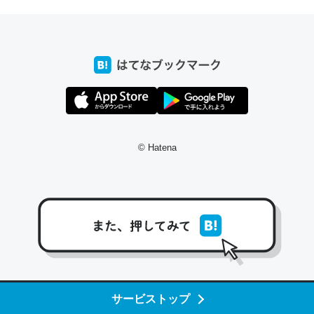
─たまにLINEするくらいだった遠方の父67歳と僕。ITツール導入で
コミュニケーションが劇的に変化した｜tayorini by LIFULL介護
これ作ろう。/早速夕食に作った！本当にスナップえんどう
が止まらなくなった…！生のにんにくが結構効いてるの
で、気になる場合はにんにくだけ加熱してから加えたりガ
© Hatena
ーリックパウダーで代用してもいいかも。
─野菜が止まらなくなる南フランス発祥の万能ソース「アイオリソ
ース」の作り方をビストロ居酒屋のシェフに聞いてみた - メシ通 | ホ
ットペッパーグルメ
スペインにもアリオリソースがあり、それも美味しいんだ
サービストップ
けど、読み方が違うだけで同じものを指すのか、また違う