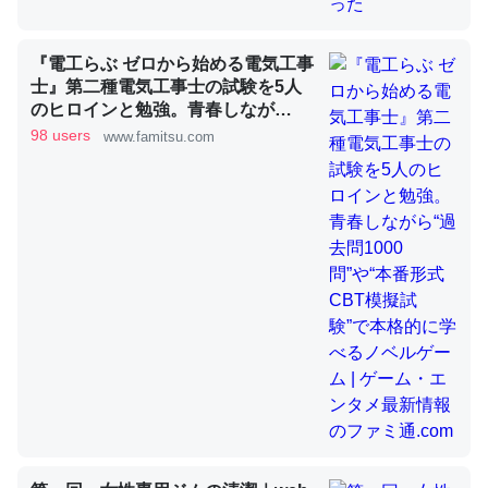
『電工らぶ ゼロから始める電気工事
昆虫ってカルシウム少ないのか。知らんかった。調べたら
士』第二種電気工事士の試験を5人
コオロギのカルシウム分はエビの600分の1程度。
のヒロインと勉強。青春しなが
ら“過去問1000問”や“本番形式CBT
98 users
─ニュース :: 【研究発表】昆虫学の大問題＝「昆虫はなぜ海にいな
www.famitsu.com
いのか」に関する新仮説
模擬試験”で本格的に学べるノベル
ゲーム | ゲーム・エンタメ最新情報
のファミ通.com
論文では「淡水はカルシウムも酸素も不足してて両方に不
利だから両方が拮抗してるのでは」とあって面白い。海に
いる鋏角類（カブトガニ・ウミグモ）はカルシウムを使わ
ずキチンを強化してる筈だが、酵素が違うのか？
─ニュース :: 【研究発表】昆虫学の大問題＝「昆虫はなぜ海にいな
いのか」に関する新仮説