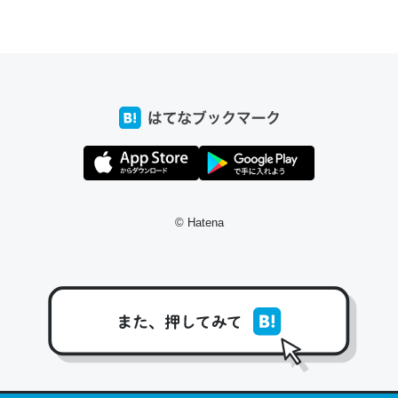
ちょうど同じ理由でEcho Show 8を設定中でした。Prime
とかSpotifyを支払う孝行もできる。一生で親と会える残
り時間を日数にすると1週間とかの人が多いそうだけど、
それを実質100倍以上に伸ばす効果があるはず……
─たまにLINEするくらいだった遠方の父67歳と僕。ITツール導入で
コミュニケーションが劇的に変化した｜tayorini by LIFULL介護
© Hatena
私も3年前ぐらいに祖母の家に設置した。ポケットWifiみ
たいなのでネット環境作ったけどAlexaしか使わないので
回線代ほとんどかからないですよ。参考：
https://toyoshi.hatenablog.com/entry/2019/05/15/1805
34