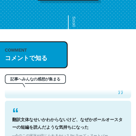
Scroll
COMMENT
これは名文。彼はとてもクレバーなんだろうなと凄く思
コメントで知る
う。英語少しでも読める人は原文もお勧め。自分はこの流
れ好き。Let’s Fucking Go. Then Covid hit. Shit.
─今のこの状況が信じられるかい？ by ラーズ・ヌートバー
記事へみんなの感想が集まる
翻訳文体なせいかわからないけど、なぜかポールオースタ
ーの短編を読んだような気持ちになった
─今のこの状況が信じられるかい？ by ラーズ・ヌートバー