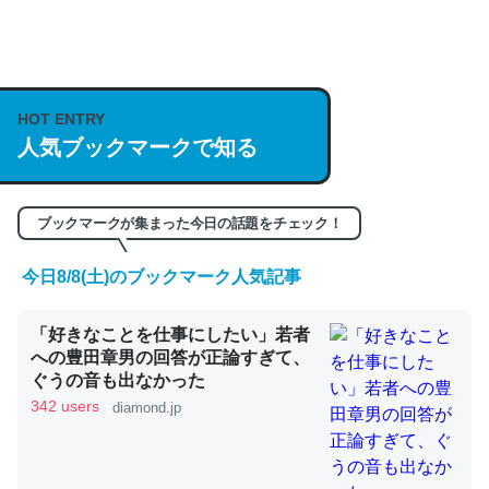
何気にChatGPTの仕組み、特に「トークン」について解
説してる記事が少ないので貴重な良記事。/続編来た
https://isobe324649.hatenablog.com/entry/2023/03/27
HOT ENTRY
/064121
人気ブックマークで知る
─GPTの仕組みと限界についての考察（１） - conceptualization
ブックマークが集まった今日の話題をチェック！
今日8/8(土)のブックマーク人気記事
これは良記事。32768トークンだと英語小説100ページ分
「好きなことを仕事にしたい」若者
くらい。小説でいう「ずっと前の伏線」は回収されないけ
への豊田章男の回答が正論すぎて、
ど、短期記憶というには多い分量。進化すればするほど分
ぐうの音も出なかった
かりやすく強くなりそう
342 users
diamond.jp
─GPTの仕組みと限界についての考察（１） - conceptualization