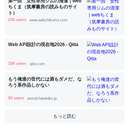
第一回 女性専用ジムの清潔｜web
ちくま（筑摩書房の読みものサイ
ト）
これを元に考えるとカルシウムを大量に使う脊椎動物と貝
236 users
www.webchikuma.com
類は苦労してるんだな…。腹足類だと殻を無くしてナメク
ジになったり努力してるし。
─ニュース :: 【研究発表】昆虫学の大問題＝「昆虫はなぜ海にいな
Web API設計の現在地2026 - Qiita
いのか」に関する新仮説
336 users
qiita.com
もう俺達の世代には酒もダメだ、な
ウチもEchoを実家に置いて４年。でたまに覗いてる。ぼ
ろう系作品しかない
ちぼちRingも置こうかと画策中。あと、Googleマップで
位置情報を共有してる。電池残量や充電中かが分かるので
90 users
anond.hatelabo.jp
これ見て生きてるなって分かる。
─たまにLINEするくらいだった遠方の父67歳と僕。ITツール導入で
もっと読む
コミュニケーションが劇的に変化した｜tayorini by LIFULL介護