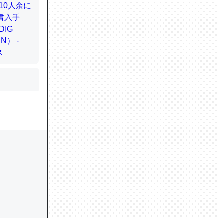
かと画策
るのでこ
的に変化し
う孝行もで
ど、それ
的に変化し