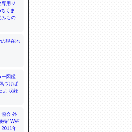
てるので
使わずキ
…。腹足