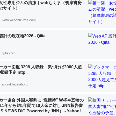
女性専用ジムの清潔｜webちくま（筑摩書房
 :: 【研究発表】昆虫学の大問題＝「昆虫はなぜ海にいないのか」に関する新仮説
のサイト）
www.webchikuma.com
I設計の現在地2026 - Qiita
「淡水はカルシウムも酸素も不足してて両方に不利だから両方が拮抗し
って面白い。海にいる鋏角類（カブトガニ・ウミグモ）はカルシウムを
化してる筈だが、酵素が違うのか？
qiita.com
 :: 【研究発表】昆虫学の大問題＝「昆虫はなぜ海にいないのか」に関する新仮説
カー図鑑 3298 人収録 気づけば3000人超
録予定 http..
anond.hatelabo.jp
に考えるとカルシウムを大量に使う脊椎動物と貝類は苦労してるんだな
を無くしてナメクジになったり努力してるし。
カー協会 外国人審判に“性接待” W杯や五輪の
 :: 【研究発表】昆虫学の大問題＝「昆虫はなぜ海にいないのか」に関する新仮説
11年から約1年間で10人余に対し JNN報告書
NEWS DIG Powered by JNN） - Yahoo!ニ