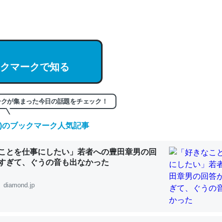
hatGPTの仕組み、特に「トークン」について解説してる記事が少ない
編来た https://isobe324649.hatenablog.com/entry/2023/03/27/
組みと限界についての考察（１） - conceptualization
クマークで知る
記事。32768トークンだと英語小説100ページ分くらい。小説でいう「
ークが集まった今日の話題をチェック！
は回収されないけど、短期記憶というには多い分量。進化すればするほ
くなりそう
(土)のブックマーク人気記事
組みと限界についての考察（１） - conceptualization
ことを仕事にしたい」若者への豊田章男の回
すぎて、ぐうの音も出なかった
diamond.jp
カルシウム少ないのか。知らんかった。調べたらコオロギのカルシウム
分の1程度。