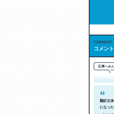
COMMENT
コメント
これは名
もお勧め。自
─今のこの
記事へみ
翻訳文体
になった
─今のこの