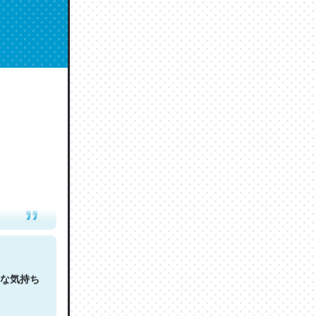
人は原文
な気持ち