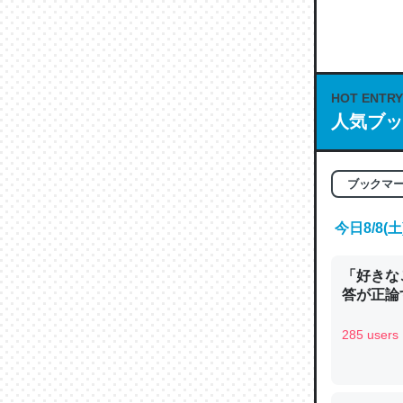
何気にC
な良記事。/続
─GPTの仕
HOT ENTRY
人気ブッ
これは良
ブックマ
の伏線」
やすく強
今日8/8
─GPTの仕
「好きな
答が正論
285 users
昆虫って
の600