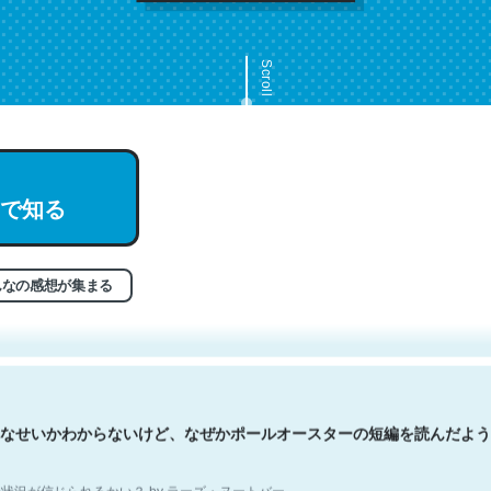
Scroll
で知る
文。彼はとてもクレバーなんだろうなと凄く思う。英語少しでも読める
分はこの流れ好き。Let’s Fucking Go. Then Covid hit. Shit.
状況が信じられるかい？ by ラーズ・ヌートバー
んなの感想が集まる
なせいかわからないけど、なぜかポールオースターの短編を読んだよう
状況が信じられるかい？ by ラーズ・ヌートバー