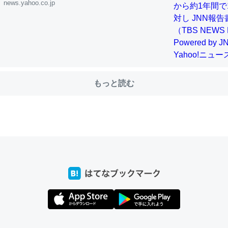
news.yahoo.co.jp
choを実家に置いて４年。でたまに覗いてる。ぼちぼちRingも置こう
、Googleマップで位置情報を共有してる。電池残量や充電中かが分か
きてるなって分かる。
INEするくらいだった遠方の父67歳と僕。ITツール導入でコミュニケーションが劇
もっと読む
ni by LIFULL介護
じ理由でEcho Show 8を設定中でした。PrimeとかSpotifyを支払
生で親と会える残り時間を日数にすると1週間とかの人が多いそうだけ
00倍以上に伸ばす効果があるはず……
INEするくらいだった遠方の父67歳と僕。ITツール導入でコミュニケーションが劇
ni by LIFULL介護