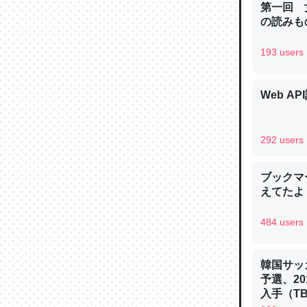
第一回 
─ニュース
の読みも
193 users
Web AP
論文では
は」とあ
チンを強
292 users
─ニュース
ブックマー
えてたよ 収
484 users
これを元
類だと殻
韓国サッ
─ニュース
予選、20
入手（TBS 