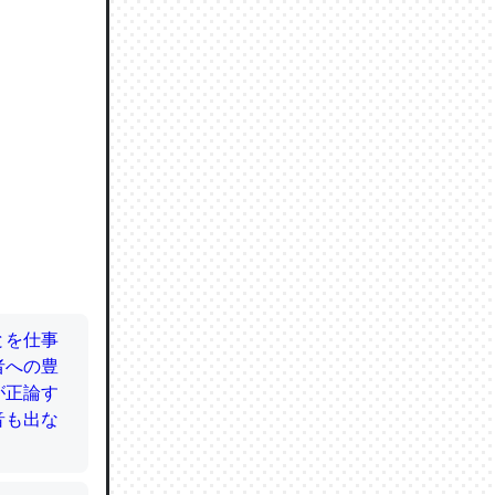
ので貴重
064121
ずっと前
ど分かり
分はエビ