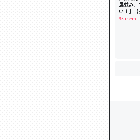
属並み、
い！】【グ
95 users
ウチもE
中。あと
れ見て生
─たまにL
た｜tayori
ちょうど同
きる。一
を実質1
─たまにL
た｜tayori