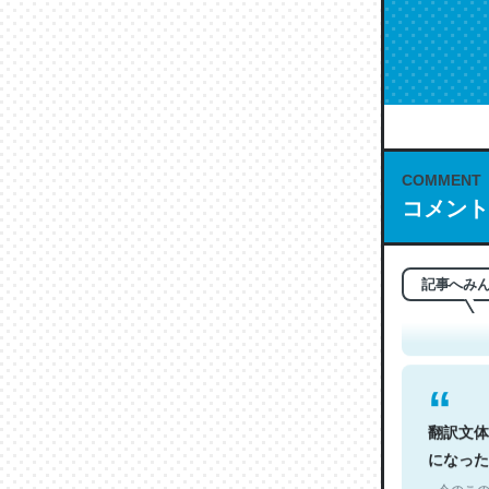
COMMENT
コメント
これは名
もお勧め。自
─今のこの
記事へみ
翻訳文体
になった
─今のこの