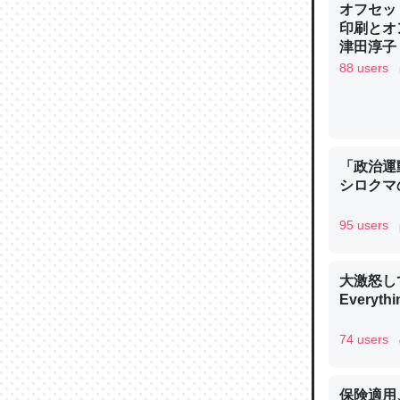
オフセッ
─ニュース
印刷とオ
津田淳子
88 users
論文では
は」とあ
「政治運
チンを強
シロクマ
─ニュース
95 users
大激怒し
Everythi
これを元
類だと殻
74 users
─ニュース
保険適用