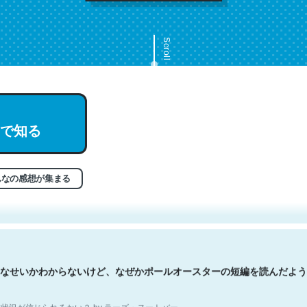
Scroll
で知る
文。彼はとてもクレバーなんだろうなと凄く思う。英語少しでも読める
分はこの流れ好き。Let’s Fucking Go. Then Covid hit. Shit.
状況が信じられるかい？ by ラーズ・ヌートバー
んなの感想が集まる
なせいかわからないけど、なぜかポールオースターの短編を読んだよう
状況が信じられるかい？ by ラーズ・ヌートバー