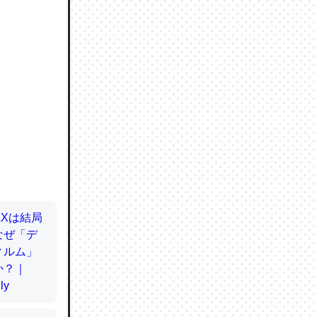
ので貴重
064121
ずっと前
ど分かり
分はエビ