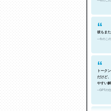
彼もまた
─今のこの
トークン
だけど、
やすい解
─GPTの仕