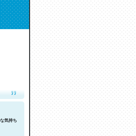
人は原文
な気持ち