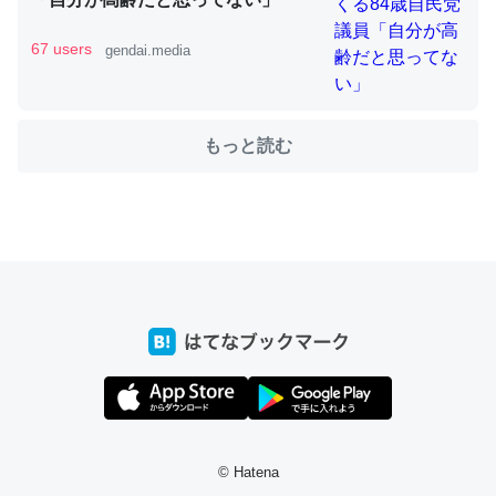
67 users
gendai.media
ちょうど同じ理由でEcho Show 8を設定中でした。Prime
とかSpotifyを支払う孝行もできる。一生で親と会える残
もっと読む
り時間を日数にすると1週間とかの人が多いそうだけど、
それを実質100倍以上に伸ばす効果があるはず……
─たまにLINEするくらいだった遠方の父67歳と僕。ITツール導入で
コミュニケーションが劇的に変化した｜tayorini by LIFULL介護
私も3年前ぐらいに祖母の家に設置した。ポケットWifiみ
たいなのでネット環境作ったけどAlexaしか使わないので
回線代ほとんどかからないですよ。参考：
https://toyoshi.hatenablog.com/entry/2019/05/15/1805
© Hatena
34