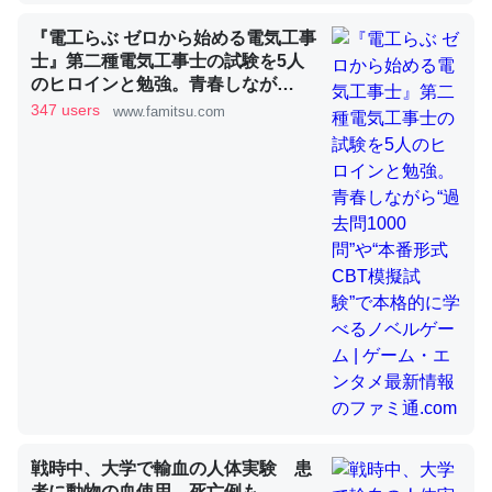
『電工らぶ ゼロから始める電気工事
士』第二種電気工事士の試験を5人
昆虫ってカルシウム少ないのか。知らんかった。調べたら
のヒロインと勉強。青春しなが
コオロギのカルシウム分はエビの600分の1程度。
ら“過去問1000問”や“本番形式CBT
347 users
www.famitsu.com
模擬試験”で本格的に学べるノベル
─ニュース :: 【研究発表】昆虫学の大問題＝「昆虫はなぜ海にいな
ゲーム | ゲーム・エンタメ最新情報
いのか」に関する新仮説
のファミ通.com
論文では「淡水はカルシウムも酸素も不足してて両方に不
利だから両方が拮抗してるのでは」とあって面白い。海に
いる鋏角類（カブトガニ・ウミグモ）はカルシウムを使わ
ずキチンを強化してる筈だが、酵素が違うのか？
─ニュース :: 【研究発表】昆虫学の大問題＝「昆虫はなぜ海にいな
いのか」に関する新仮説
戦時中、大学で輸血の人体実験 患
者に動物の血使用、死亡例も