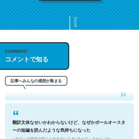
Scroll
COMMENT
これは名文。彼はとてもクレバーなんだろうなと凄く思
コメントで知る
う。英語少しでも読める人は原文もお勧め。自分はこの流
れ好き。Let’s Fucking Go. Then Covid hit. Shit.
─今のこの状況が信じられるかい？ by ラーズ・ヌートバー
記事へみんなの感想が集まる
翻訳文体なせいかわからないけど、なぜかポールオースタ
ーの短編を読んだような気持ちになった
─今のこの状況が信じられるかい？ by ラーズ・ヌートバー