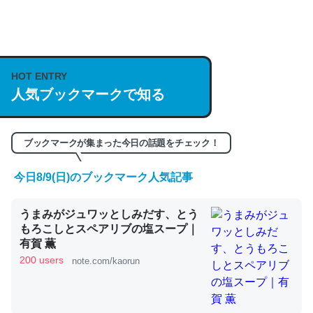
何気にChatGPTの仕組み、特に「トークン」について解
説してる記事が少ないので貴重な良記事。/続編来た
https://isobe324649.hatenablog.com/entry/2023/03/27
HOT ENTRY
/064121
人気ブックマークで知る
─GPTの仕組みと限界についての考察（１） - conceptualization
ブックマークが集まった今日の話題をチェック！
今日8/9(日)のブックマーク人気記事
これは良記事。32768トークンだと英語小説100ページ分
うまみがジュワッとしみだす、とう
くらい。小説でいう「ずっと前の伏線」は回収されないけ
もろこしとスペアリブの塩スープ｜
ど、短期記憶というには多い分量。進化すればするほど分
有賀 薫
かりやすく強くなりそう
200 users
note.com/kaorun
─GPTの仕組みと限界についての考察（１） - conceptualization