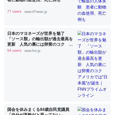
77 users
www.47news.jp
これを元に考えるとカルシウムを大量に使う脊椎動物と貝
類は苦労してるんだな…。腹足類だと殻を無くしてナメク
ジになったり努力してるし。
日本のマヨネーズが世界を魅了
─ニュース :: 【研究発表】昆虫学の大問題＝「昆虫はなぜ海にいな
「ソース類」の輸出額が過去最高を
いのか」に関する新仮説
更新 人気の裏には卵黄のコク ア
メリカでは“日本風”が誕生｜FNNプ
54 users
www.fnn.jp
ライムオンライン
ウチもEchoを実家に置いて４年。でたまに覗いてる。ぼ
ちぼちRingも置こうかと画策中。あと、Googleマップで
位置情報を共有してる。電池残量や充電中かが分かるので
これ見て生きてるなって分かる。
─たまにLINEするくらいだった遠方の父67歳と僕。ITツール導入で
コミュニケーションが劇的に変化した｜tayorini by LIFULL介護
国会を休みまくる84歳自民党議員
「自分が高齢だと思ってない」